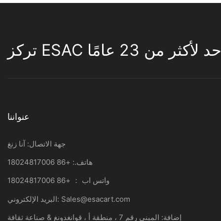
لأكثر من 23 عامًا
عنواننا
جهة الاتصال: آنا زنغ
هاتف.: +86 18024817006
واتس اب ： +86 18024817006
Sales@esacart.com
البريد الإلكتروني:
إضافة: المبنى رقم 7 ، منطقة أ ، قوانغدونغ & صناعة ثقافة