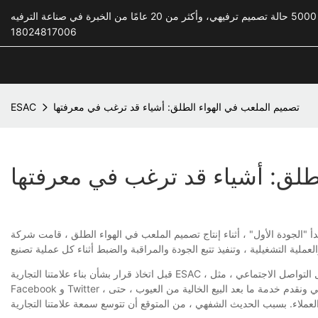
18024817006
تصميم الملعب في الهواء الطلق: أشياء قد ترغب في معرفتها
ESAC
طلق: أشياء قد ترغب في معرفتها
 ، أثناء إنتاج تصميم الملعب في الهواء الطلق ، قامت شركة Zhongshan Elephant Sculpture Art Company Ltd بزراعة وعي العمال بمراقبة الجودة الصارمة وشكلنا ثقافة المؤسسة تركز على جودة
قبل اتخاذ قرار بشأن بناء علامتنا التجارية ESAC ، كنا على استعداد تمامًا للاسترخاء. تركز استراتيجيتنا للتوعية بالعلامة التجارية على جذب انتباه العملاء. من خلال إنشاء موقع الويب الخاص بنا ووسائل التواصل الاجتماعي ، مثل
Facebook و Twitter ، يمكن للمستهلكين المستهدفين في جميع أنحاء العالم العثور علينا بسهولة بطرق مختلفة. لا نقوم بأي جهود لتزويد المنتجات بسعر عالي الجودة وسعر تنافسي ونقدم خدمة ما بعد البيع الخالية من العيوب ، حتى