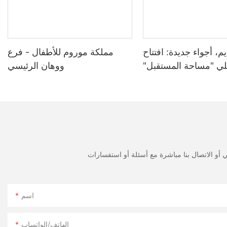
positive reputation for their business. Additionally, the layout an
should be easily accessible for customers with disabilities, with 
entertainment centers can attract a more diverse range of customer
success of the business. From creating a welcoming and engaging 
experience. By focusing on creating a fun, safe, and inclusive sp
، أجواء جديدة: افتتاح
مملكة موروم للأطفال - فرع
long-term success in the industry.
ي "مساحة المستقبل"
ووهان الرئيسي
15000 متر مربع
اسم
الهاتف/الواتساب