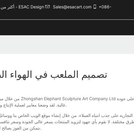
+086-
Sales@esacart.com
أكثر من 5000 حالة تصميم ترفيهي، وأكثر من 20 عامًا من الخبرة في صناعة الترفيه - ESAC Design
تصميم الملعب في الهواء ال
من خلال مبدأ "الجودة الأول"
عالية. لقد وضعنا معايير لعملية الإنتاج والعملية التشغيلية ، وتنفيذ تتبع الجودة والمراقبة والضبط أثناء كل عملية تصنيع.
نتمكن من الفوز بصالح العملاء. بسبب الحديث الشفهي ، من المتوقع أن تتوسع سمعة علامتنا التجارية.