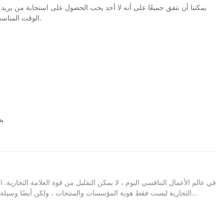
الوقت المناسب. نحن نوفر لهم تدريبات منتظمة لإثراء دراية المنتجات وتحسين مهارات الاتصال الخاصة بهم. كما نقدم لهم ظروف عمل جيدة لنبقيهم دائمًا متحمسًا وعاطفيًا.
بع