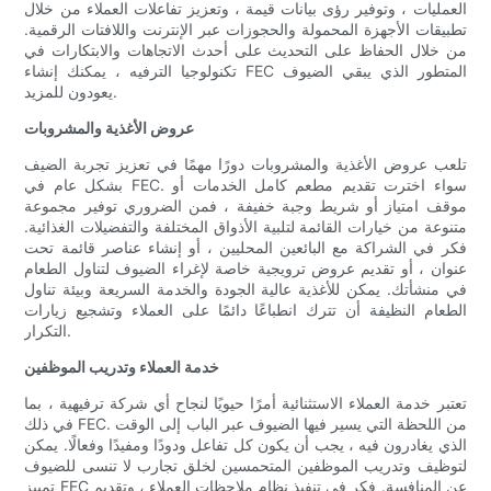
العمليات ، وتوفير رؤى بيانات قيمة ، وتعزيز تفاعلات العملاء من خلال
تطبيقات الأجهزة المحمولة والحجوزات عبر الإنترنت واللافتات الرقمية.
من خلال الحفاظ على التحديث على أحدث الاتجاهات والابتكارات في
تكنولوجيا الترفيه ، يمكنك إنشاء FEC المتطور الذي يبقي الضيوف
يعودون للمزيد.
عروض الأغذية والمشروبات
تلعب عروض الأغذية والمشروبات دورًا مهمًا في تعزيز تجربة الضيف
بشكل عام في FEC. سواء اخترت تقديم مطعم كامل الخدمات أو
موقف امتياز أو شريط وجبة خفيفة ، فمن الضروري توفير مجموعة
متنوعة من خيارات القائمة لتلبية الأذواق المختلفة والتفضيلات الغذائية.
فكر في الشراكة مع البائعين المحليين ، أو إنشاء عناصر قائمة تحت
عنوان ، أو تقديم عروض ترويجية خاصة لإغراء الضيوف لتناول الطعام
في منشأتك. يمكن للأغذية عالية الجودة والخدمة السريعة وبيئة تناول
الطعام النظيفة أن تترك انطباعًا دائمًا على العملاء وتشجيع زيارات
التكرار.
خدمة العملاء وتدريب الموظفين
تعتبر خدمة العملاء الاستثنائية أمرًا حيويًا لنجاح أي شركة ترفيهية ، بما
في ذلك FEC. من اللحظة التي يسير فيها الضيوف عبر الباب إلى الوقت
الذي يغادرون فيه ، يجب أن يكون كل تفاعل ودودًا ومفيدًا وفعالًا. يمكن
لتوظيف وتدريب الموظفين المتحمسين لخلق تجارب لا تنسى للضيوف
تمييز FEC عن المنافسة. فكر في تنفيذ نظام ملاحظات العملاء ، وتقديم