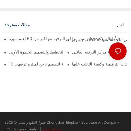
مقالات مقترحة
أخبار
تها 13000 متر مربع
ة بدء مشروع مركز الترفيه العائلي
زهات الترفيهية وكيفية التغلب عليها
10 مبادئ أساسية لتصميم ناجح لمنتزه ترفيهي
حقوق الطبع والنشر © 2025 Zhongshan Elephant Sculpture Art Company
خريطة الموقع
|
سياسة الخصوصية
Ltd |