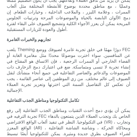
يمكن أن يزيد من تدفق العملاء وتفاعلهم. يجب أن يكون التصميم ممتعًا
وعمليًا ، مع مناطق محددة بوضوح للأنشطة المختلفة مثل ألعاب
الممرات ، وعلامة الليزر ، والملاعب الداخلية ، وخيارات الطعام. إن
دمج الألوان النابضة بالحياة والموضوعات المرحة وترتيبات الجلوس
المريحة يمكن أن يعزز الأجواء الكلية وتشجيع الضيوف على البقاء لفترة
أطول والعودة للزيارات المستقبلية.
تجاربهم والخبرات الغامرة
يلعب Theming دورًا مهمًا في خلق تجربة غامرة لضيوفك ووضع FEC
عن المنافسين. سواء اخترت موضوعًا محددًا مثل مغامرة الغابة أو
الفضاء الخارجي أو الممرات الرجعية ، فإن الاتساق هو المفتاح في
إنشاء تجربة لا تنسى ومتماسكة. ضع في اعتبارك دمج الزخارف ذات
الموضوعات والدعائم والعناصر التفاعلية في جميع أنحاء منشأتك لنقل
الضيوف إلى عالم مختلف. من زي الموظفين إلى عناصر القائمة ، يجب
أن تعكس كل التفاصيل السمة التي اخترتها وتعزيز تجربة العملاء
الإجمالية.
تكامل التكنولوجيا ومناطق الجذب التفاعلية
يمكن أن يؤدي دمج أحدث التقنيات ومناطق الجذب التفاعلية إلى رفع
تجربة الترفيه في FEC الخاص بك وتجذب العملاء الذين يتمتعون بالدهاء
في التكنولوجيا. النظر في تنفيذ ألعاب الواقع الافتراضي (VR) ، وتجارب
الواقع المعزز (AR) ، ومحاكاة الحركة ، وشاشة الشاشة التفاعلية
لشراء الضيوف بطرق جديدة ومثيرة. يمكن للتكنولوجيا أيضًا تبسيط