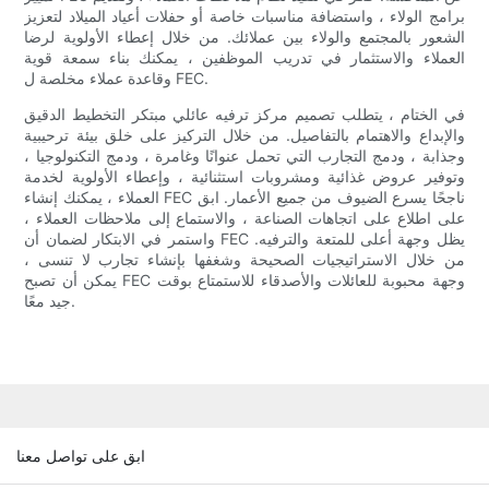
برامج الولاء ، واستضافة مناسبات خاصة أو حفلات أعياد الميلاد لتعزيز
الشعور بالمجتمع والولاء بين عملائك. من خلال إعطاء الأولوية لرضا
العملاء والاستثمار في تدريب الموظفين ، يمكنك بناء سمعة قوية
وقاعدة عملاء مخلصة ل FEC.
في الختام ، يتطلب تصميم مركز ترفيه عائلي مبتكر التخطيط الدقيق
والإبداع والاهتمام بالتفاصيل. من خلال التركيز على خلق بيئة ترحيبية
وجذابة ، ودمج التجارب التي تحمل عنوانًا وغامرة ، ودمج التكنولوجيا ،
وتوفير عروض غذائية ومشروبات استثنائية ، وإعطاء الأولوية لخدمة
العملاء ، يمكنك إنشاء FEC ناجحًا يسرع الضيوف من جميع الأعمار. ابق
على اطلاع على اتجاهات الصناعة ، والاستماع إلى ملاحظات العملاء ،
واستمر في الابتكار لضمان أن FEC يظل وجهة أعلى للمتعة والترفيه.
من خلال الاستراتيجيات الصحيحة وشغفها بإنشاء تجارب لا تنسى ،
يمكن أن تصبح FEC وجهة محبوبة للعائلات والأصدقاء للاستمتاع بوقت
جيد معًا.
ابق على تواصل معنا