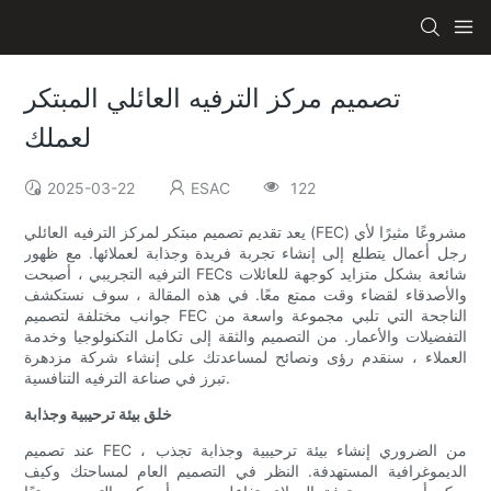
تصميم مركز الترفيه العائلي المبتكر
لعملك
2025-03-22
ESAC
122
يعد تقديم تصميم مبتكر لمركز الترفيه العائلي (FEC) مشروعًا مثيرًا لأي
رجل أعمال يتطلع إلى إنشاء تجربة فريدة وجذابة لعملائها. مع ظهور
الترفيه التجريبي ، أصبحت FECs شائعة بشكل متزايد كوجهة للعائلات
والأصدقاء لقضاء وقت ممتع معًا. في هذه المقالة ، سوف نستكشف
جوانب مختلفة لتصميم FEC الناجحة التي تلبي مجموعة واسعة من
التفضيلات والأعمار. من التصميم والثقة إلى تكامل التكنولوجيا وخدمة
العملاء ، سنقدم رؤى ونصائح لمساعدتك على إنشاء شركة مزدهرة
تبرز في صناعة الترفيه التنافسية.
خلق بيئة ترحيبية وجذابة
عند تصميم FEC ، من الضروري إنشاء بيئة ترحيبية وجذابة تجذب
الديموغرافية المستهدفة. النظر في التصميم العام لمساحتك وكيف