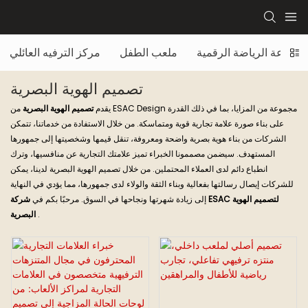
قاعة الرياضة الرقمية
ملعب الطفل
مركز الترفيه العائلي
تصميم الهوية البصرية
يقدم
تصميم الهوية البصرية
من ESAC Design مجموعة من المزايا، بما في ذلك القدرة
على بناء صورة علامة تجارية قوية ومتماسكة. من خلال الاستفادة من خدماتنا، تتمكن
الشركات من بناء هوية بصرية واضحة ومعروفة، تنقل قيمها وشخصيتها إلى جمهورها
المستهدف. سيضمن مصممونا الخبراء تميز علامتك التجارية عن منافسيها، وترك
انطباع دائم لدى العملاء المحتملين. من خلال تصميم الهوية البصرية لدينا، يمكن
للشركات إيصال رسالتها بفعالية وبناء الثقة والولاء لدى جمهورها، مما يؤدي في النهاية
إلى زيادة شهرتها ونجاحها في السوق. مرحبًا بكم في
شركة ESAC لتصميم الهوية
.
البصرية