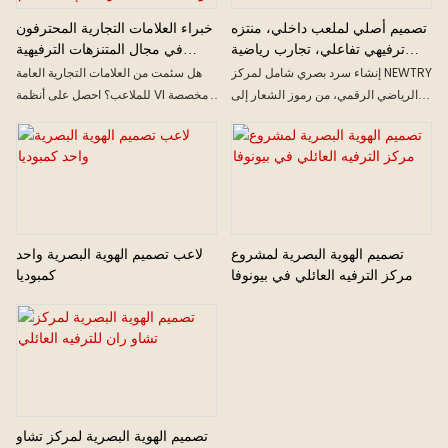
تصميم أصلي لملعب داخلي، منتزه
خبراء العلامات التجارية المحترفون
ترفيهي تفاعلي، تجارب رياضية
في مجال المتنزهات الترفيهية
للأطفال والمراهقين
متخصصون في العلامات التجارية
إنشاء سرد بصري شامل لمركز NEWTRY
هل سئمت من العلامات التجارية العامة
لمراكز الألعاب: من لوحات الحالة
الرياضي الرقمي، من رموز الشعار إلى
للملاعب؟ احصل على أنظمة VI مخصصة
المزاجية إلى تصميم البضائع من
الاختراق المكاني ونقاط اتصال
لجذب انتباه الأطفال!
ESAC
المستخدم، وحقن الجينات الرياضية
التكنولوجية في الحمض النووي للعلامة
التجارية وتحقيق تجربة معرفية غامرة لـ
"MINEW".
تصميم الهوية البصرية لمشروع
لاعب تصميم الهوية البصرية واحد
مركز الترفيه العائلي في بيونوفا
كمبوديا
تصميم الهوية البصرية لمركز تشاو