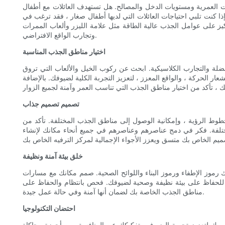
ت العمرية ومستويات الدخل والمصالح. هل تستهدف العائلات مع أطفال
ا كنت تلبي احتياجات العائلات التي لديها أطفال صغار ، فقد ترغب في
يز على عوامل الجذب عالية الطاقة مثل علامة الليزر وألعاب الممرات
وتجارب الواقع الافتراضي.
اختيار مناطق الجذب المناسبة
ضلة والتجارب الكلاسيكية. ابحث عن ركوب الخيل والألعاب التي تروق
الحركة ، والواقع المعزز ، لتعزيز التجربة الكلية لضيوفك. بالإضافة
تصميم تصميم جذاب
طوط الرؤية ، وإمكانية الوصول إلى مناطق الجذب المختلفة. تأكد من
لمختلفة. فكر في دمج عناصرهم وعناصرهم في جميع أنحاء مكانك لإنشاء
خلق بيئة آمنة ونظيفة
لك رموز الإطفاء ورموز البناء واللوائح الصحية. صمم مكانك مع مسارات
ة للحفاظ على بيئة نظيفة وصحية لضيوفك. فحص بانتظام والحفاظ على
مناطق الجذب الخاصة بك لضمان أنها آمنة وفي حالة عمل جيدة.
احتضان التكنولوجيا
خاص بك لتعزيز تجربة الضيوف وتفكيكك عن المنافسة. من أجهزة محاكاة