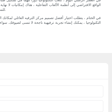
الواقع الافتراضي إلى أنظمة الألعاب التفاعلية ، هناك إمكانيات لا نه
RFID للمدفوعات غير النقدية والتحكم في الوصول. من خلال احتضان التكنولوجيا ، يمكنك إنشاء تجربة سلسة وغامرة لضيوفك التي ستبقيهم يعودون للمزيد.
في الختام ، يتطلب اختيار أفضل تصميم مركز الترفيه العائلي لمكانك 
التكنولوجيا ، يمكنك إنشاء تجربة ترفيهية ناجحة لا تنسى لضيوفك. سوا