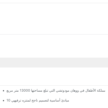
الأطفال في ووهان مودوتشي التي تبلغ مساحتها 13000 متر مربع
لقد وصلت المملكة العملاقة السحرية! تضم مملكة ووهان مودوتشي للأطفال ثلاثة طوابق من مرافق الترفيه مع أكثر من 60 لعبة مثيرة.
10 مبادئ أساسية لتصميم ناجح لمنتزه ترفيهي