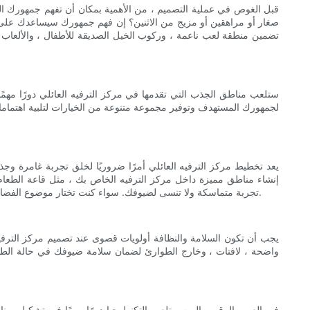
قبل الغوص في عملية التصميم ، من الأهمية بمكان أن تفهم جمهورك ال
صغار أو مراهقين أو مزيج من الاثنين؟ إن فهم جمهورك سيساعدك على تصم
تضمين منطقة لعب ناعمة ، وركوب الخيل الصديقة للأطفال ، والألعاب ا
ستلعب مناطق الجذب التي تقدمها في مركز الترفيه العائلي دورًا مهم
لجمهورك المستهدف وتوفير مجموعة متنوعة من الخيارات لتلبية اهتمامات
يعد تخطيط مركز الترفيه العائلي أمرًا ضروريًا لخلق تجربة غامرة و
إنشاء مناطق مميزة داخل مركز الترفيه الخاص بك ، مثل قاعة الطعام ،
تجربة متماسكة ولا تنسى لضيوفك. سواء كنت تختار موضوع الفضاء المستقبلي ، أو الجنة الاستوائية ، أو أجواء الممرات الرجعية ، تأكد من أن التصميم الخاص بك متسق ويعزز الأجواء الإجمالية لمركز الترفيه الخاص بك.
يجب أن تكون السلامة والنظافة أولويات قصوى عند تصميم مركز الترفيه ا
واضحة ، لافتات ، وخارج الطوارئ لضمان سلامة ضيوفك في حالة الطوا
في العصر الرقمي اليوم ، تلعب التكنولوجيا دورًا مهمًا في تشكيل صن