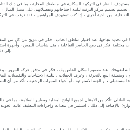
مستهدف. النظر في التركيبة السكانية في منطقتك المحلية ، بما في ذلك الفئا
يم تصميم مركز الترفيه لتلبية احتياجاتهم وتفضيلاتهم. على سبيل المثال ، إذ
لتفاعلية. من ناحية أخرى ، إذا كنت تستهدف المراهقين ، فقد ترغب في الترك
ًا في تحديد نجاحها. عند اختيار مناطق الجذب ، فكر في مزيج من كل من المف
 مختلفة. فكر في دمج العناصر التفاعلية ، مثل شاشات اللمس ، وأجهزة استشعار 
إلى ذلك ، تأكد من اختيار مناطق الجذب التي تناسب العمر وآمنة لجميع الزوار.
جذابة لضيوفك. عند تصميم المكان الخاص بك ، فكر في تدفق حركة المرور ، وخ
 ومنطقة البيع بالتجزئة ، وغرف الحفلات ، لتلبية الاحتياجات والتفضيلات ا
لعائلي. تأكد من الامتثال لجميع اللوائح المحلية ومعايير السلامة ، بما في ذ
رئ. بالإضافة إلى ذلك ، استثمر في معدات وإجراءات التنظيف عالية الجود
اعة الترفيه. فكر في دمج التكنولوجيا المتطورة في مركز الترفيه العائلي ال