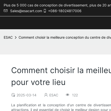
Plus de 5 000 cas de conception de divertissement, plus de 20 an
Sales@esacart.com
+086-18024817006
ESAC
Comment choisir la meilleure conception du centre de dive
Comment choisir la meilleu
pour votre lieu
2025-03-14
ESAC
122
La planification et la conception d'un centre de divertiss
attractions, il est essentiel de choisir le meilleur design pou