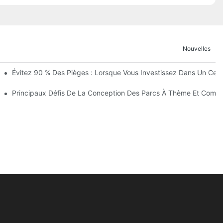
Nouvelles
L'avancement Des Travaux Du Royaume Des Enfants De Wuhan Modoqi 
Évitez 90 % Des Pièges : Lorsque Vous Investissez Dans Un Centr
ertissement Avec Plus De 60 Attractions Passionnantes.
me
Principaux Défis De La Conception Des Parcs À Thème Et Comm