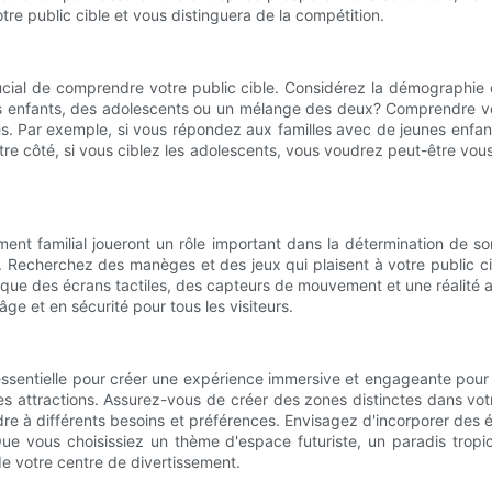
tre public cible et vous distinguera de la compétition.
ucial de comprendre votre public cible. Considérez la démographie 
nes enfants, des adolescents ou un mélange des deux? Comprendre v
s. Par exemple, si vous répondez aux familles avec de jeunes enfant
tre côté, si vous ciblez les adolescents, vous voudrez peut-être vou
ment familial joueront un rôle important dans la détermination de so
Recherchez des manèges et des jeux qui plaisent à votre public cib
ls que des écrans tactiles, des capteurs de mouvement et une réalité 
ge et en sécurité pour tous les visiteurs.
 essentielle pour créer une expérience immersive et engageante pour v
érentes attractions. Assurez-vous de créer des zones distinctes dans 
dre à différents besoins et préférences. Envisagez d'incorporer des
ue vous choisissiez un thème d'espace futuriste, un paradis tropi
e votre centre de divertissement.