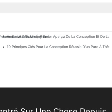
Annonce Officielle | Premier Aperçu De La Conception Et De 
fants De Wuhan Modoqi Propose Trois Étages D'installations De Div
10 Principes Clés Pour La Conception Réussie D'un Parc À Thè
ntré Sur Une Chose Depuis