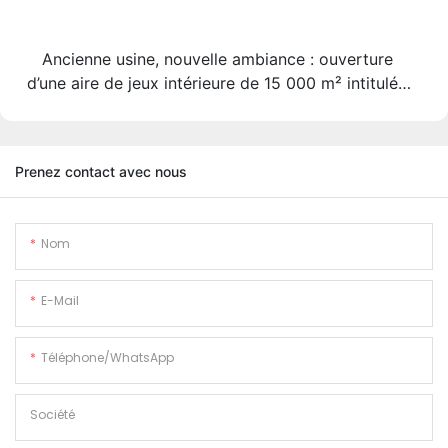
Ancienne usine, nouvelle ambiance : ouverture
U
d’une aire de jeux intérieure de 15 000 m² intitulée
« Future Space ».
Prenez contact avec nous
Nom
E-Mail
Téléphone/WhatsApp
Société