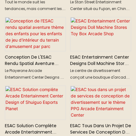
Où Le Jeu Rencontre
Thème Commercial
Tout le monde suit les
Le Stan Street Entertainment
L&39;imagination Cosmique
tendances, mais comment les
Center situé au Fujian, en Chine,
Solution Unique Par ESAC
intégrer harmonieusement ?
le centre de divertissement
Cette étude de cas explore
couvre une zone de 1800 mètres
« Fancy Starry Sky », une salle
carrés, et son concept de
d&39;arcade sur le thème de
conception est: Prenez l'état de la
l&39;espace conçue par
ville tribale comme arrière
Elephant Sculpture Art Co.
couleur
(ESAC), alliant jouets tendance
Conception De L'ESAC
ESAC Entertainment Center
et narration immersive.
Rendu Spatial Aventure
Designs Doll Machine Stores
Thème Des Enfants Pour Les
Toy Box Arcade Shop
Le Playerone Arcade
Le centre de divertissement
Enfants De Jeu D'intérieur
Entertainment Center Designs est
conçoit une boutique d'arcade
Du Terrain D'amusement
situé à Phnom Penh, Cambodge
de bottes à jouets est au
Par Parc D'arcade De Jeu De
， et le centre de divertissement
Canada et couvre une superficie
Jeu De Joueur De Joueur
couvre une superficie de 3000
de 300 mètres carrés
mètres carrés
ESAC Solution Complète
ESAC Tous Dans Un Projet De
Arcade Entertainment
Services De Conception De