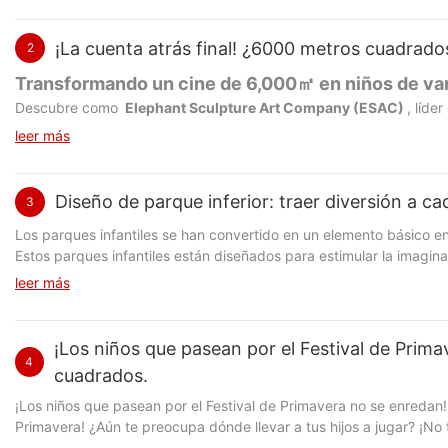
¡La cuenta atrás final! ¿6000 metros cuadrados
2
Transformando un cine de 6,000㎡ en niños de va
Descubre como
Elephant Sculpture Art Company (ESAC)
, líde
de entretenimiento vibrante y amigable para la familia en Zheng
leer más
trabajo en equipo sin problemas para entregar
Más de 30 zonas 
a la gran inauguración y aprenda cómo el diseño experto del parq
comerciales que buscan inspiración para la construcción de juegos i
Diseño de parque inferior: traer diversión a c
3
espacios de entretenimiento temáticos inolvidables
Los parques infantiles se han convertido en un elemento básico en
Estos parques infantiles están diseñados para estimular la imaginac
elementos de diseño correctos, los parques infantiles pueden bri
leer más
Creando un diseño dinámico para maximizar el espacio Al diseñar un
cuidadosamente la colocación de estructuras de juego, áreas de as
una variedad de zonas de juego, como áreas de escalada, tobogan
¡Los niños que pasean por el Festival de Prim
de seguridad y los estándares de accesibilidad para crear un ento
4
cuadrados.
patio de recreo interior deben ser duraderas y atractivas para re
espuma blanda, componentes de plástico resistentes y pinturas no 
¡Los niños que pasean por el Festival de Primavera no se enredan
despertar la imaginación de los niños y crear una experiencia mem
Primavera! ¿Aún te preocupa dónde llevar a tus hijos a jugar? ¡No
pueden mejorar la experiencia de juego y mantener a los niños en
¿Qué tan bueno es Modoki Superland? Más de 6000 metros cuadrado