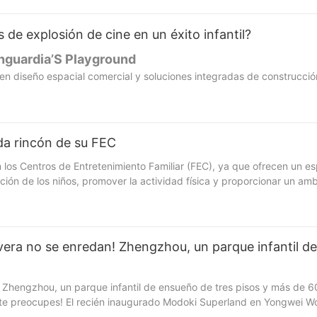
 de explosión de cine en un éxito infantil?
nguardia’S Playground
r en diseño espacial comercial y soluciones integradas de construcci
zhou. Este ambicioso proyecto, completado en solo 3 meses, muestra
temáticas
, incluidas las aventuras AR, la escalada en interiores y las
ue temático puede dar nueva vida a espacios subutilizados. Perfecto
nfantiles, este estudio de caso resalta el poder de la creatividad, la 
ada rincón de su FEC
 los Centros de Entretenimiento Familiar (FEC), ya que ofrecen un es
ión de los niños, promover la actividad física y proporcionar un ambi
ndar diversión a cada rincón de su FEC, creando un ambiente acogedo
 patio de recreo interior para su FEC, es esencial crear un diseño d
iento y flujo de tráfico, puede asegurarse de que cada rincón de su
es y juegos interactivos, para atraer a una amplia gama de grupos 
avera no se enredan! Zhengzhou, un parque infantil 
rno acogedor para todos los visitantes. Elegir estructuras de juego d
sistir el desgaste del uso constante. Busque materiales de alta calid
tóxicas. Considere la incorporación de estructuras de juego temática
! Zhengzhou, un parque infantil de ensueño de tres pisos y más de 6
orable. Las características interactivas, como paneles de juego sen
 te preocupes! El recién inaugurado Modoki Superland en Yongwei Wood
tretenidos durante horas. Agregar elementos y temas de diseño creat
s de espacio, tres pisos llenos de diversión, cada piso cuidadosam