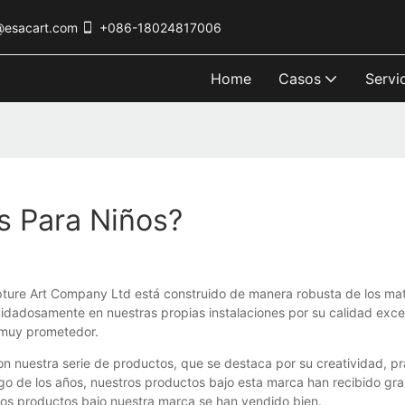
@esacart.com
+086-18024817006
Home
Casos
Servi
s Para Niños?
lpture Art Company Ltd está construido de manera robusta de los ma
idadosamente en nuestras propias instalaciones por su calidad excep
 muy prometedor.
con nuestra serie de productos, que se destaca por su creatividad, p
argo de los años, nuestros productos bajo esta marca han recibido gr
los productos bajo nuestra marca se han vendido bien.