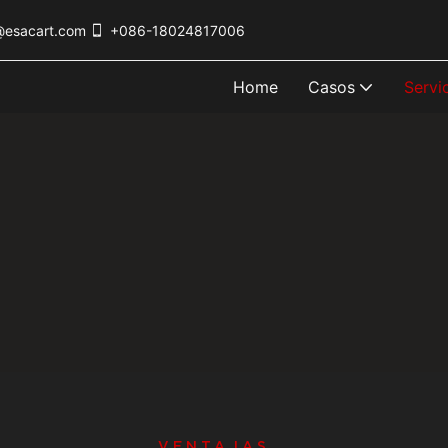
@esacart.com
+086-18024817006
Home
Casos
Servi
VENTAJAS