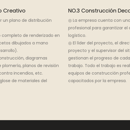
o Creativo
NO.3 Construcción Deco
r un plano de distribución
◎ La empresa cuenta con una
profesional para garantizar el
 completo de renderizado en
logístico.
cetos dibujados a mano
◎ El líder del proyecto, el direc
sarrollo).
proyecto y el supervisor del si
onstrucción, diagramas
gestionan el progreso de cada
e plomería, planos de revisión
trabajo. Todo el trabajo es rea
ontra incendios, etc.
equipos de construcción profe
glose de materiales del
capacitados por la empresa.