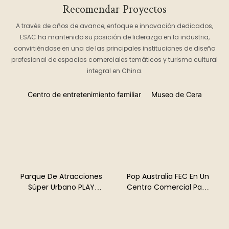
Recomendar Proyectos
A través de años de avance, enfoque e innovación dedicados,
ESAC ha mantenido su posición de liderazgo en la industria,
convirtiéndose en una de las principales instituciones de diseño
profesional de espacios comerciales temáticos y turismo cultural
integral en China.
Centro de entretenimiento familiar
Museo de Cera
Parque De Atracciones
Pop Australia FEC En Un
Súper Urbano PLAY
Centro Comercial Para
STAR: Una Obra
Todas Las Edades ESAC
Maestra De Juego Y
Solución Integral Para
Diseño De 15.000 M² De
Planificación, Diseño Y