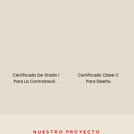
Certificado De Grado I
Certificado Clase C
Para La Contratación
Para Diseño
Profesional De
Especializado En
Proyectos De
Proyectos De
Decoración Y
Decoración De Edificios
Renovación De Edificios
NUESTRO PROYECTO