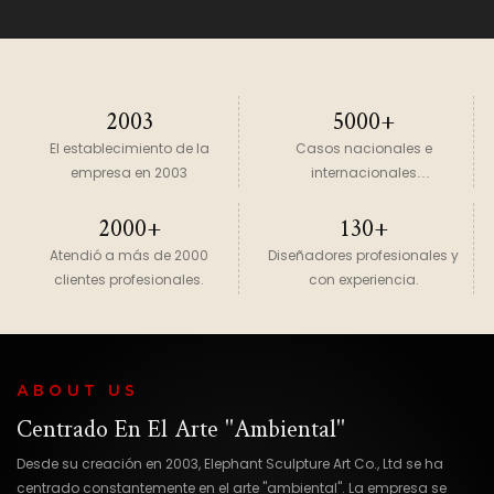
2003
5000+
El establecimiento de la
Casos nacionales e
empresa en 2003
internacionales
completados.
2000+
130+
Atendió a más de 2000
Diseñadores profesionales y
clientes profesionales.
con experiencia.
ABOUT US
Centrado En El Arte "ambiental"
Desde su creación en 2003, Elephant Sculpture Art Co., Ltd se ha
centrado constantemente en el arte "ambiental". La empresa se