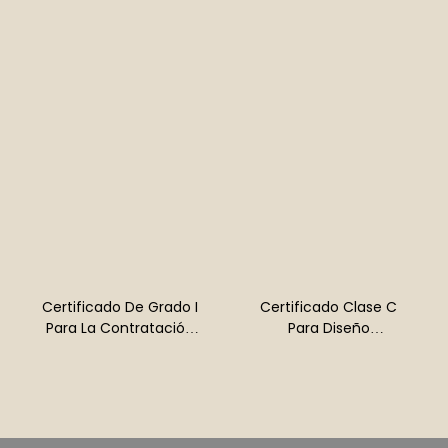
Certificado De Grado I
Certificado Clase C
Para La Contratación
Para Diseño
Profesional De
Especializado En
Proyectos De
Proyectos De
Decoración Y
Decoración De Edificios
Renovación De Edificios