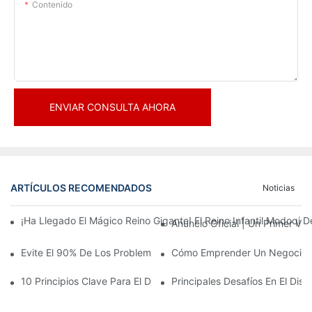
Contenido
ENVIAR CONSULTA AHORA
ARTÍCULOS RECOMENDADOS
Noticias
¡Ha Llegado El Mágico Reino Gigante! El Reino Infantil Modoqi
Anuncio Oficial | Un Primer Vi
Evite El 90% De Los Problemas: Al Invertir En Un Centro Deporti
Cómo Emprender Un Negocio De
10 Principios Clave Para El Diseño Exitoso De Un Parque Temáti
Principales Desafíos En El Di