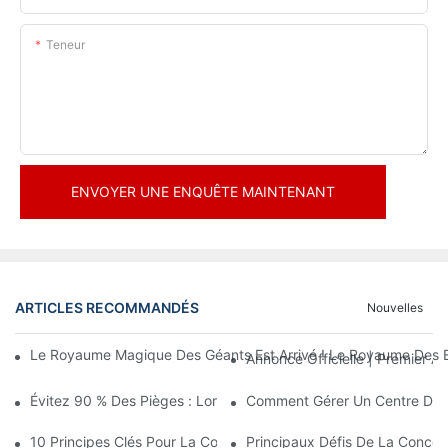
Teneur
ENVOYER UNE ENQUÊTE MAINTENANT
ARTICLES RECOMMANDÉS
Nouvelles
Le Royaume Magique Des Géants Est Arrivé ! Le Royaume Des En
Annonce Officielle | Premier
Évitez 90 % Des Pièges : Lorsque Vous Investissez Dans Un Cent
Comment Gérer Un Centre De Loi
10 Principes Clés Pour La Conception Réussie D'un Parc À Thè
Principaux Défis De La Conce