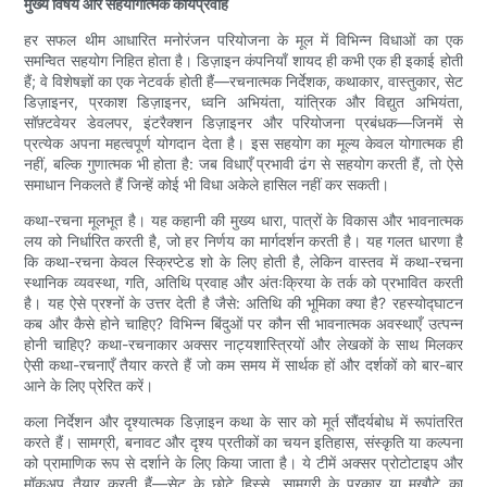
मुख्य विषय और सहयोगात्मक कार्यप्रवाह
हर सफल थीम आधारित मनोरंजन परियोजना के मूल में विभिन्न विधाओं का एक
समन्वित सहयोग निहित होता है। डिज़ाइन कंपनियाँ शायद ही कभी एक ही इकाई होती
हैं; वे विशेषज्ञों का एक नेटवर्क होती हैं—रचनात्मक निर्देशक, कथाकार, वास्तुकार, सेट
डिज़ाइनर, प्रकाश डिज़ाइनर, ध्वनि अभियंता, यांत्रिक और विद्युत अभियंता,
सॉफ़्टवेयर डेवलपर, इंटरैक्शन डिज़ाइनर और परियोजना प्रबंधक—जिनमें से
प्रत्येक अपना महत्वपूर्ण योगदान देता है। इस सहयोग का मूल्य केवल योगात्मक ही
नहीं, बल्कि गुणात्मक भी होता है: जब विधाएँ प्रभावी ढंग से सहयोग करती हैं, तो ऐसे
समाधान निकलते हैं जिन्हें कोई भी विधा अकेले हासिल नहीं कर सकती।
कथा-रचना मूलभूत है। यह कहानी की मुख्य धारा, पात्रों के विकास और भावनात्मक
लय को निर्धारित करती है, जो हर निर्णय का मार्गदर्शन करती है। यह गलत धारणा है
कि कथा-रचना केवल स्क्रिप्टेड शो के लिए होती है, लेकिन वास्तव में कथा-रचना
स्थानिक व्यवस्था, गति, अतिथि प्रवाह और अंतःक्रिया के तर्क को प्रभावित करती
है। यह ऐसे प्रश्नों के उत्तर देती है जैसे: अतिथि की भूमिका क्या है? रहस्योद्घाटन
कब और कैसे होने चाहिए? विभिन्न बिंदुओं पर कौन सी भावनात्मक अवस्थाएँ उत्पन्न
होनी चाहिए? कथा-रचनाकार अक्सर नाट्यशास्त्रियों और लेखकों के साथ मिलकर
ऐसी कथा-रचनाएँ तैयार करते हैं जो कम समय में सार्थक हों और दर्शकों को बार-बार
आने के लिए प्रेरित करें।
कला निर्देशन और दृश्यात्मक डिज़ाइन कथा के सार को मूर्त सौंदर्यबोध में रूपांतरित
करते हैं। सामग्री, बनावट और दृश्य प्रतीकों का चयन इतिहास, संस्कृति या कल्पना
को प्रामाणिक रूप से दर्शाने के लिए किया जाता है। ये टीमें अक्सर प्रोटोटाइप और
मॉकअप तैयार करती हैं—सेट के छोटे हिस्से, सामग्री के प्रकार या मुखौटे का