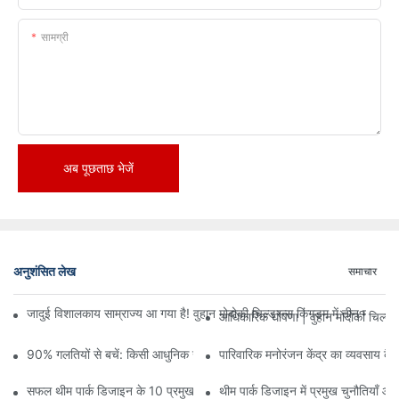
सामग्री
अब पूछताछ भेजें
अनुशंसित लेख
समाचार
जादुई विशालकाय साम्राज्य आ गया है! वुहान मोदोकी चिल्ड्रन्स किंगडम में तीन मंजिलों
आधिकारिक घोषणा | वुहान मोदोकी चिल्ड्
90% गलतियों से बचें: किसी आधुनिक खेल केंद्र में निवेश करते समय, योजना और ड
पारिवारिक मनोरंजन केंद्र का व्यवसाय कैसे
सफल थीम पार्क डिजाइन के 10 प्रमुख सिद्धांत
थीम पार्क डिजाइन में प्रमुख चुनौतियाँ औ