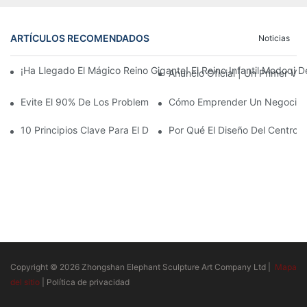
ARTÍCULOS RECOMENDADOS
Noticias
¡Ha Llegado El Mágico Reino Gigante! El Reino Infantil Modoqi
Anuncio Oficial | Un Primer Vi
Evite El 90% De Los Problemas: Al Invertir En Un Centro Deporti
Cómo Emprender Un Negocio De
10 Principios Clave Para El Diseño Exitoso De Un Parque Temáti
Por Qué El Diseño Del Centro D
Copyright © 2026 Zhongshan Elephant Sculpture Art Company Ltd |
Mapa
del sitio
|
Política de privacidad