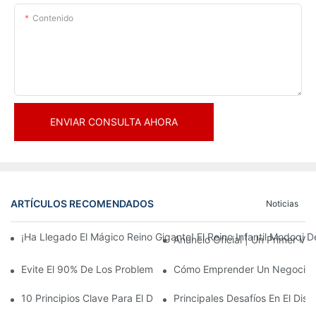
Contenido
ENVIAR CONSULTA AHORA
ARTÍCULOS RECOMENDADOS
Noticias
¡Ha Llegado El Mágico Reino Gigante! El Reino Infantil Modoqi
Anuncio Oficial | Un Primer Vi
Evite El 90% De Los Problemas: Al Invertir En Un Centro Deporti
Cómo Emprender Un Negocio De
10 Principios Clave Para El Diseño Exitoso De Un Parque Temáti
Principales Desafíos En El Di