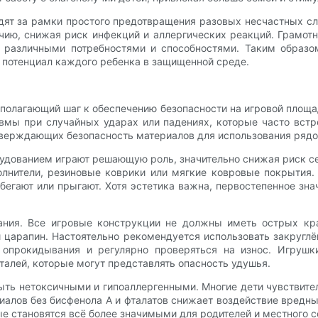
одят за рамки простого предотвращения разовых несчастных с
ию, снижая риск инфекций и аллергических реакций. Грамотн
различными потребностями и способностями. Таким образом
 потенциал каждого ребенка в защищенной среде.
полагающий шаг к обеспечению безопасности на игровой площ
вмы при случайных ударах или падениях, которые часто встр
тверждающих безопасность материалов для использования рядо
дованием играют решающую роль, значительно снижая риск се
олнители, резиновые коврики или мягкие ковровые покрытия.
бегают или прыгают. Хотя эстетика важна, первостепенное зн
ания. Все игровые конструкции не должны иметь острых кр
и царапин. Настоятельно рекомендуется использовать закругл
опрокидывания и регулярно проверяться на износ. Игрушк
талей, которые могут представлять опасность удушья.
ыть нетоксичными и гипоаллергенными. Многие дети чувствит
иалов без бисфенола А и фталатов снижает воздействие вредн
ые становятся всё более значимыми для родителей и местного 