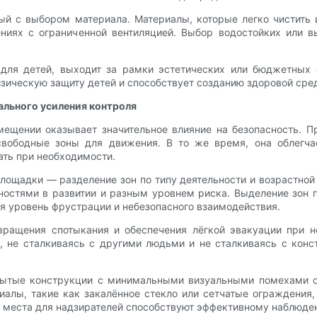
й с выбором материала. Материалы, которые легко чистить 
ениях с ограниченной вентиляцией. Выбор водостойких или 
 для детей, выходит за рамки эстетических или бюджетных 
зическую защиту детей и способствует созданию здоровой сред
ального усиления контроля
мещении оказывает значительное влияние на безопасность. 
свободные зоны для движения. В то же время, она облегча
ать при необходимости.
лощадки — разделение зон по типу деятельности и возрастной
бностями в развитии и разным уровнем риска. Выделение зон 
я уровень фрустрации и небезопасного взаимодействия.
ращения спотыкания и обеспечения лёгкой эвакуации при не
, не сталкиваясь с другими людьми и не сталкиваясь с кон
ытые конструкции с минимальными визуальными помехами о
алы, такие как закалённое стекло или сетчатые ограждения,
е места для надзирателей способствуют эффективному наблюде