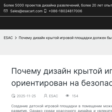
Более 5000 проектов дизайна развлечений, более 20 лет опы
Sales@esacart.com
+086-18024817006
ESAC
Почему дизайн крытой игровой площадки должен быт
Почему дизайн крытой и
ориентирован на безопа
2025-11-25
ESAC
154
Создание детской игровой площадки в помещении може
развития. Однако среди красочного дизайна и увлекат