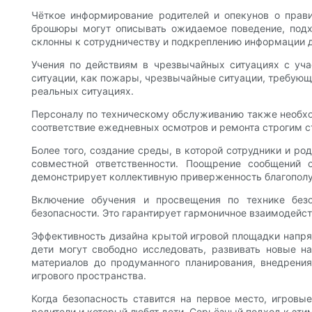
Чёткое информирование родителей и опекунов о прави
брошюры могут описывать ожидаемое поведение, подх
склонны к сотрудничеству и подкреплению информации 
Учения по действиям в чрезвычайных ситуациях с уча
ситуации, как пожары, чрезвычайные ситуации, требующ
реальных ситуациях.
Персоналу по техническому обслуживанию также необхо
соответствие ежедневных осмотров и ремонта строгим 
Более того, создание среды, в которой сотрудники и р
совместной ответственности. Поощрение сообщений 
демонстрирует коллективную приверженность благополу
Включение обучения и просвещения по технике без
безопасности. Это гарантирует гармоничное взаимодейст
Эффективность дизайна крытой игровой площадки напрям
дети могут свободно исследовать, развивать новые 
материалов до продуманного планирования, внедрения
игрового пространства.
Когда безопасность ставится на первое место, игров
родители и который любят дети. Серьёзный подход к эти