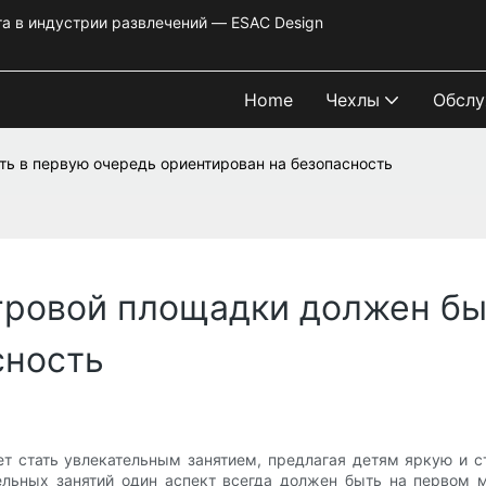
та в индустрии развлечений — ESAC Design
Home
Чехлы
Обслу
ь в первую очередь ориентирован на безопасность
гровой площадки должен бы
сность
т стать увлекательным занятием, предлагая детям яркую и 
ельных занятий один аспект всегда должен быть на первом м