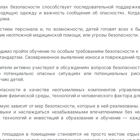
лах безопасности способствует последовательной поддержк
одящую одежду и важность сообщения об опасностях. Когда 
дома.
стием персонала и, по возможности, детей готовят всех к 
ие неотложной медицинской помощи, или угрозы безопасности. 
димо пройти обучение по особым требованиям безопасности к 
стандартам. Своевременное выявление износа и повреждений п
одители активно участвуют в обсуждениях вопросов безопаснос
о потенциально опасных ситуациях или потенциальных рис
чию детей.
опасности в качестве неотъемлемых компонентов управле
вие физической среды, технологий и человеческого фактора дл
ую зависит от мер безопасности, которые в ней реализованы.
навыки и наслаждаться незабываемыми впечатлениями без не
 технологий и инвестиций в образование и обучение — каж
ые площадки в помещении становятся не просто местом отдых
м вопросам не только предотвращает несчастные случаи, но и 