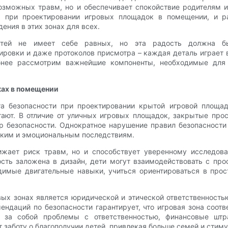
зможных травм, но и обеспечивает спокойствие родителям и
 при проектировании игровых площадок в помещении, и р
ния в этих зонах для всех.
етей не имеет себе равных, но эта радость должна бы
ровки и даже протоколов присмотра – каждая деталь играет 
обнее рассмотрим важнейшие компоненты, необходимые для
ках в помещении
а безопасности при проектировании крытой игровой площа
егают. В отличие от уличных игровых площадок, закрытые пр
р безопасности. Однократное нарушение правил безопасност
ским и эмоциональным последствиям.
ижает риск травм, но и способствует уверенному исследов
ость заложена в дизайн, дети могут взаимодействовать с пр
димые двигательные навыки, учиться ориентироваться в про
овых зонах является юридической и этической ответственност
ендаций по безопасности гарантирует, что игровая зона соо
т за собой проблемы с ответственностью, финансовые шт
 заботу о благополучии детей, привлекая больше семей и стим