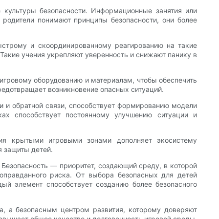
е культуры безопасности. Информационные занятия или
родители понимают принципы безопасности, они более
быстрому и скоординированному реагированию на такие
Такие учения укрепляют уверенность и снижают панику в
игровому оборудованию и материалам, чтобы обеспечить
редотвращает возникновение опасных ситуаций.
ти и обратной связи, способствует формированию модели
ках способствует постоянному улучшению ситуации и
ния крытыми игровыми зонами дополняет экосистему
я защиты детей.
 Безопасность — приоритет, создающий среду, в которой
оправданного риска. От выбора безопасных для детей
дый элемент способствует созданию более безопасного
а, а безопасным центром развития, которому доверяют
повышает общее качество и долговечность игровой среды.