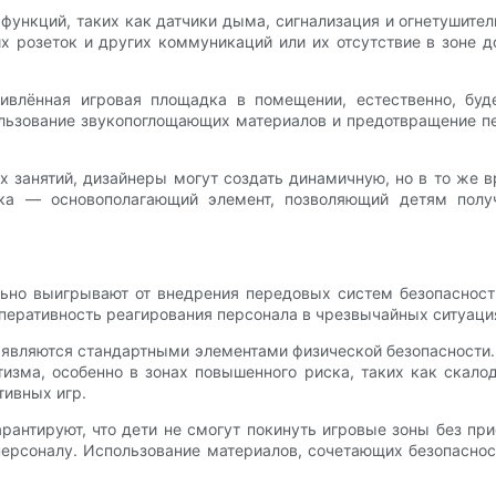
ункций, таких как датчики дыма, сигнализация и огнетушител
их розеток и других коммуникаций или их отсутствие в зоне 
влённая игровая площадка в помещении, естественно, бу
пользование звукопоглощающих материалов и предотвращение п
их занятий, дизайнеры могут создать динамичную, но в то же
ка — основополагающий элемент, позволяющий детям получ
но выигрывают от внедрения передовых систем безопасност
перативность реагирования персонала в чрезвычайных ситуаци
 являются стандартными элементами физической безопасности.
изма, особенно в зонах повышенного риска, таких как скало
тивных игр.
антируют, что дети не смогут покинуть игровые зоны без пр
персоналу. Использование материалов, сочетающих безопаснос