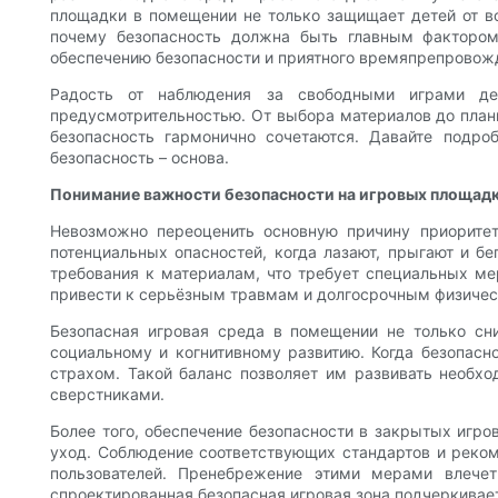
площадки в помещении не только защищает детей от во
почему безопасность должна быть главным фактором
обеспечению безопасности и приятного времяпрепровожде
Радость от наблюдения за свободными играми д
предусмотрительностью. От выбора материалов до плани
безопасность гармонично сочетаются. Давайте подр
безопасность – основа.
Понимание важности безопасности на игровых площад
Невозможно переоценить основную причину приоритет
потенциальных опасностей, когда лазают, прыгают и б
требования к материалам, что требует специальных ме
привести к серьёзным травмам и долгосрочным физиче
Безопасная игровая среда в помещении не только сн
социальному и когнитивному развитию. Когда безопасн
страхом. Такой баланс позволяет им развивать необхо
сверстниками.
Более того, обеспечение безопасности в закрытых игр
уход. Соблюдение соответствующих стандартов и реком
пользователей. Пренебрежение этими мерами влече
спроектированная безопасная игровая зона подчеркивает