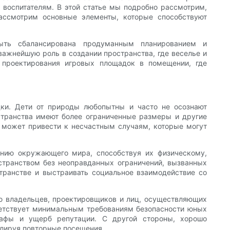
 воспитателям. В этой статье мы подробно рассмотрим,
ассмотрим основные элементы, которые способствуют
ть сбалансирована продуманным планированием и
важнейшую роль в создании пространства, где веселье и
 проектирования игровых площадок в помещении, где
дки. Дети от природы любопытны и часто не осознают
остранства имеют более ограниченные размеры и другие
и может привести к несчастным случаям, которые могут
анию окружающего мира, способствуя их физическому,
остранством без неоправданных ограничений, вызванных
странстве и выстраивать социальное взаимодействие со
ью владельцев, проектировщиков и лиц, осуществляющих
тветствует минимальным требованиям безопасности юных
рафы и ущерб репутации. С другой стороны, хорошо
улируя повторные посещения.