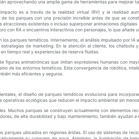
 están aprovechando una amplia gama de herramientas para mejorar tan
mpacto es a través de la realidad virtual (RV) y la realidad au
es de los parques con una precisión increíble antes de que se constr
 atracciones existentes o incluso superponer animaciones digitales a
oro con RA o encuentros interactivos con personajes, lo que añade 
s en los parques temáticos. Internamente, el análisis impulsado por 
s estrategias de marketing. En la atención al cliente, los chatbots 
n tiempo real y experiencias de reserva fluidas.
de figuras animatrónicas que imitan expresiones humanas con mayo
alismo de los entornos temáticos. Esta convergencia de robótica, inte
mbién más eficientes y seguros.
entales, el diseño de parques temáticos evoluciona para incorporar
 operativas ecológicas que reducen el impacto ambiental sin menosca
ales. Muchos parques se construyen actualmente con elementos reci
adores, de alta durabilidad y bajo mantenimiento, también ayudan a m
s parques ubicados en regiones áridas. El uso de sistemas de recicl
ficativamente su consumo de agua. Asimismo, la iluminación de bajo