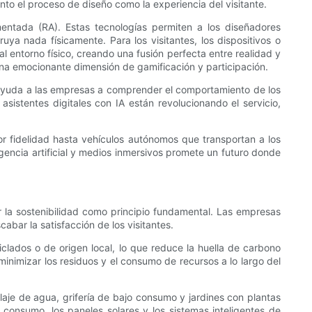
to el proceso de diseño como la experiencia del visitante.
mentada (RA). Estas tecnologías permiten a los diseñadores
uya nada físicamente. Para los visitantes, los dispositivos o
l entorno físico, creando una fusión perfecta entre realidad y
una emocionante dimensión de gamificación y participación.
IA ayuda a las empresas a comprender el comportamiento de los
y asistentes digitales con IA están revolucionando el servicio,
r fidelidad hasta vehículos autónomos que transportan a los
ligencia artificial y medios inmersivos promete un futuro donde
 la sostenibilidad como principio fundamental. Las empresas
bar la satisfacción de los visitantes.
clados o de origen local, lo que reduce la huella de carbono
inimizar los residuos y el consumo de recursos a lo largo del
aje de agua, grifería de bajo consumo y jardines con plantas
 consumo, los paneles solares y los sistemas inteligentes de