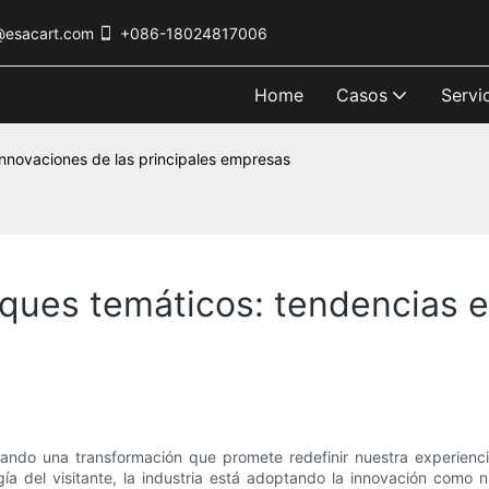
@esacart.com
+086-18024817006
Home
Casos
Servi
innovaciones de las principales empresas
rques temáticos: tendencias e
ndo una transformación que promete redefinir nuestra experiencia
a del visitante, la industria está adoptando la innovación como n