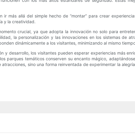
funcionen con los más altos estándares de seguridad. Estas mejor
 en ir más allá del simple hecho de “montar” para crear experienc
a y la creatividad.
omento crucial, ya que adopta la innovación no solo para entretene
ibilidad, la personalización y las innovaciones en los sistemas de 
onden dinámicamente a los visitantes, minimizando al mismo tiempo
n y desarrollo, los visitantes pueden esperar experiencias más enri
ue los parques temáticos conserven su encanto mágico, adaptándos
atracciones, sino una forma reinventada de experimentar la alegrí