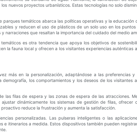
 los nuevos proyectos urbanísticos. Estas tecnologías no solo dism
o de parques temáticos abarca las políticas operativas y la educaci
lizables y reducen el uso de plásticos de un solo uso en los pun
as y narraciones que resaltan la importancia del cuidado del medio am
 temáticos es otra tendencia que apoya los objetivos de sostenibi
n la fauna local y ofrecen a los visitantes experiencias auténticas al 
ez más en la personalización, adaptándose a las preferencias y n
emografía, los comportamientos y los deseos de los visitantes a u
e las filas de espera y las zonas de espera de las atracciones. M
n ajustar dinámicamente los sistemas de gestión de filas, ofrecer c
 proactivo reduce la frustración y aumenta la satisfacción.
iencias personalizadas. Las pulseras inteligentes o las aplicacio
es e itinerarios a medida. Estos dispositivos también pueden registra
nte.