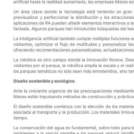
artificial hasta la realidad aumentada, las empresas líderes
Un área clave donde la tecnología está teniendo un gran i
previsualizar y perfeccionar la distribución y las atraccion
aplicaciones de RA pueden añadir elementos interactivos a las
fantasía. Algunos parques han introducido búsquedas del tes
La inteligencia artificial también cumple múltiples funcione
visitantes, optimizar el flujo de multitudes y personalizar la
ofreciendo recomendaciones personalizadas, actualizaciones e
La robótica es otro campo donde la innovación florece. Des
visitantes por el parque, la robótica amplía la escala y el re
los parques temáticos no solo sean más entretenidos, sino ta
Diseño sostenible y ecológico
Ante la creciente urgencia de las preocupaciones medioambi
líderes están impulsando métodos de construcción y prácticas
El diseño sostenible comienza con la elección de los materi
asociada al transporte y la producción. Los materiales innov
tiempo.
La conservación del agua es fundamental, sobre todo para lo
resistentes a la sequía permite a los parques reducir signi