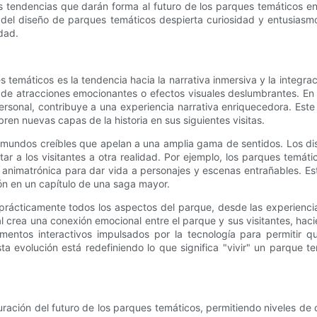
s tendencias que darán forma al futuro de los parques temáticos en
 del diseño de parques temáticos despierta curiosidad y entusiasm
dad.
s temáticos es la tendencia hacia la narrativa inmersiva y la integ
de atracciones emocionantes o efectos visuales deslumbrantes. En
ersonal, contribuye a una experiencia narrativa enriquecedora. Este 
ren nuevas capas de la historia en sus siguientes visitas.
de mundos creíbles que apelan a una amplia gama de sentidos. Los d
tar a los visitantes a otra realidad. Por ejemplo, los parques tem
animatrónica para dar vida a personajes y escenas entrañables. Es
ón en un capítulo de una saga mayor.
a prácticamente todos los aspectos del parque, desde las experienc
gral crea una conexión emocional entre el parque y sus visitantes, h
tos interactivos impulsados ​​por la tecnología para permitir que
ta evolución está redefiniendo lo que significa "vivir" un parque 
ción del futuro de los parques temáticos, permitiendo niveles de cr