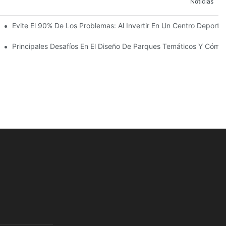
Noticias
 La Construcción Del Reino Infantil Modoqi De Wuhan, De 13.000 Met
Evite El 90% De Los Problemas: Al Invertir En Un Centro Deportiv
ento Con Más De 60 Emocionantes Atracciones.
co
Principales Desafíos En El Diseño De Parques Temáticos Y Cómo