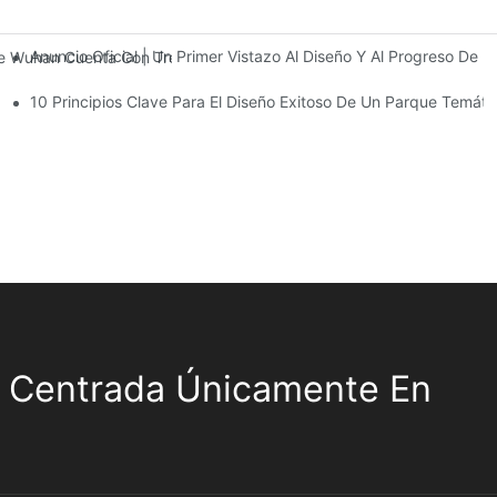
Anuncio Oficial | Un Primer Vistazo Al Diseño Y Al Progreso De
 De Wuhan Cuenta Con Tres Plantas De Instalaciones De Entretenimi
10 Principios Clave Para El Diseño Exitoso De Un Parque Temáti
 Centrada Únicamente En