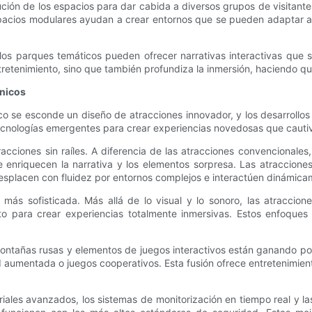
ución de los espacios para dar cabida a diversos grupos de visitant
espacios modulares ayudan a crear entornos que se pueden adaptar a
l, los parques temáticos pueden ofrecer narrativas interactivas que 
ntretenimiento, sino que también profundiza la inmersión, haciendo qu
ánicos
se esconde un diseño de atracciones innovador, y los desarrollos 
ecnologías emergentes para crear experiencias novedosas que cautiv
cciones sin raíles. A diferencia de las atracciones convencionales,
enriquecen la narrativa y los elementos sorpresa. Las atracciones s
 desplacen con fluidez por entornos complejos e interactúen dinámi
 más sofisticada. Más allá de lo visual y lo sonoro, las atraccione
fato para crear experiencias totalmente inmersivas. Estos enfoque
ontañas rusas y elementos de juegos interactivos están ganando popu
 aumentada o juegos cooperativos. Esta fusión ofrece entretenimiento
ales avanzados, los sistemas de monitorización en tiempo real y la