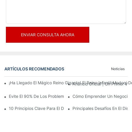
ENVIAR CONSULTA AHORA
ARTÍCULOS RECOMENDADOS
Noticias
¡Ha Llegado El Mágico Reino Gigante! El Reino Infantil Modoqi
Anuncio Oficial | Un Primer Vi
Evite El 90% De Los Problemas: Al Invertir En Un Centro Deporti
Cómo Emprender Un Negocio De
10 Principios Clave Para El Diseño Exitoso De Un Parque Temáti
Principales Desafíos En El Di