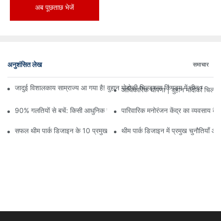
अब पूछताछ भेजें
अनुशंसित लेख
समाचार
जादुई विशालकाय साम्राज्य आ गया है! वुहान मोदोकी चिल्ड्रन्स किंगडम में तीन मंजिलों
आधिकारिक घोषणा | वुहान मोदोकी चिल्ड्
90% गलतियों से बचें: किसी आधुनिक खेल केंद्र में निवेश करते समय, योजना और ड
पारिवारिक मनोरंजन केंद्र का व्यवसाय कैसे
सफल थीम पार्क डिजाइन के 10 प्रमुख सिद्धांत
थीम पार्क डिजाइन में प्रमुख चुनौतियाँ औ