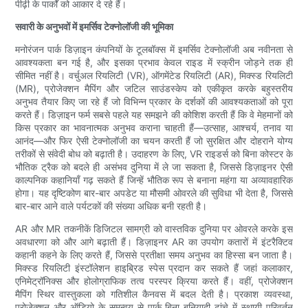
पीढ़ी के पार्कों को आकार दे रहे हैं।
सवारी के अनुभवों में इमर्सिव टेक्नोलॉजी की भूमिका
मनोरंजन पार्क डिज़ाइन कंपनियों के टूलबॉक्स में इमर्सिव टेक्नोलॉजी अब नवीनता से
आवश्यकता बन गई है, और इसका प्रभाव केवल राइड में स्क्रीन जोड़ने तक ही
सीमित नहीं है। वर्चुअल रियलिटी (VR), ऑगमेंटेड रियलिटी (AR), मिक्स्ड रियलिटी
(MR), प्रोजेक्शन मैपिंग और जटिल साउंडस्केप को एकीकृत करके बहुस्तरीय
अनुभव तैयार किए जा रहे हैं जो विभिन्न प्रकार के दर्शकों की आवश्यकताओं को पूरा
करते हैं। डिज़ाइन फर्म सबसे पहले यह समझने की कोशिश करती हैं कि वे मेहमानों को
किस प्रकार का भावनात्मक अनुभव कराना चाहती हैं—उत्साह, आश्चर्य, तनाव या
आनंद—और फिर ऐसी टेक्नोलॉजी का चयन करती हैं जो सुरक्षित और दोहराने योग्य
तरीकों से संवेदी बोध को बढ़ाती है। उदाहरण के लिए, VR राइडर्स को बिना कोस्टर के
भौतिक ट्रैक को बदले ही असंभव दुनिया में ले जा सकता है, जिससे डिज़ाइनर ऐसी
काल्पनिक कहानियाँ गढ़ सकते हैं जिन्हें भौतिक रूप से बनाना महंगा या अव्यावहारिक
होगा। यह दृष्टिकोण बार-बार अपडेट या मौसमी ओवरले की सुविधा भी देता है, जिससे
बार-बार आने वाले पर्यटकों की संख्या अधिक बनी रहती है।
AR और MR तकनीकें डिजिटल सामग्री को वास्तविक दुनिया पर ओवरले करके इस
अवधारणा को और आगे बढ़ाती हैं। डिज़ाइनर AR का उपयोग कतारों में इंटरैक्टिव
कहानी कहने के लिए करते हैं, जिससे प्रतीक्षा समय अनुभव का हिस्सा बन जाता है।
मिक्स्ड रियलिटी इंस्टॉलेशन हाइब्रिड स्पेस प्रदान कर सकते हैं जहां कलाकार,
एनिमेट्रॉनिक्स और होलोग्राफिक तत्व परस्पर क्रिया करते हैं। वहीं, प्रोजेक्शन
मैपिंग स्थिर वास्तुकला को गतिशील कैनवस में बदल देती है। प्रकाश व्यवस्था,
प्रोजेक्शन और ऑडियो के समन्वय से पार्क बिना बुनियादी ढांचे में स्थायी परिवर्तन