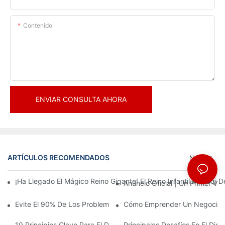
Contenido
ENVIAR CONSULTA AHORA
ARTÍCULOS RECOMENDADOS
Noticias
¡Ha Llegado El Mágico Reino Gigante! El Reino Infantil Modoqi
Anuncio Oficial | Un Primer Vi
Evite El 90% De Los Problemas: Al Invertir En Un Centro Deporti
Cómo Emprender Un Negocio De
10 Principios Clave Para El Diseño Exitoso De Un Parque Temáti
Principales Desafíos En El Di