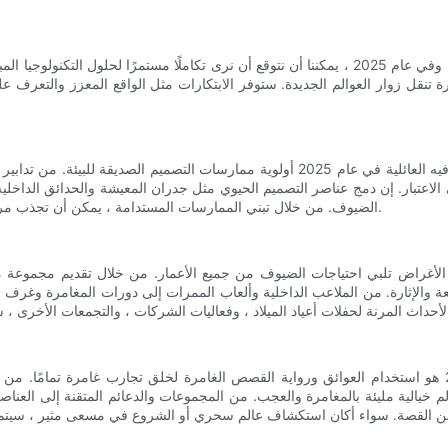
تلعب التكنولوجيا دورًا مهمًا في تشكيل مستقبل مراكز الترفيه العائلية ، وفي عام 2025 ، يمكننا أن نتوق
 تنقل زوار العوالم الجديدة. ستوفر الابتكارات مثل الواقع المعزز والتعرف عل
مع التركيز المتزايد على الاستدامة والوعي البيئي ، ستعطي مراكز الترفيه العائلية في عام 025
اعتبار. إن دمج عناصر التصميم الحيوي مثل جدران المعيشة والحدائق الداخلية 
الضيوف. من خلال تبني الممارسات المستدامة ، يمكن أن تجذب مراكز الترفيه المستهلكين الواعيين والمساهمة في مستقبل أكثر استدامة.
ات متعددة الأغراض تلبي احتياجات الضيوف من جميع الأعمار. من خلال تقديم مج
لمتعة والإثارة. من الملاعب الداخلية وألعاب الممرات إلى دورات المغامرة وغرف
أحد أكثر اتجاهات التصميم إثارة لمراكز الترفيه العائلية في عام 2025 هو استخدام العوائق ورواية القصص الغامر
لم خيالية مليئة بالمغامرة والعجب. من المجموعات والدعائم المتقنة إلى العنا