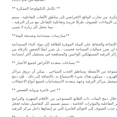
** تكامل التكنولوجيا المبتكرة **
ع أن نرى تكاملًا مستمرًا لحلول التكنولوجيا المبتكرة. من تجارب الواقع الافتراضي إلى مناطق الألعاب التفاعلية ، سيتم
ى الإيماءات للضيوف طرقًا فريدة وتفاعلية للتفاعل مع مركز الترفيه ،
مما يجعل كل زيارة لا تنسى.
**ممارسات مستدامة وصديقة للبيئة**
2 أولوية ممارسات التصميم الصديقة للبيئة. من تدابير الإضاءة والحفاظ على المياه الموفرة للطاقة إلى مواد البناء المستدامة
لن يعزز جماليات المساحة فحسب ، بل يعزز أيضًا الشعور بالرفاه بين
** مساحات متعددة الأغراض لجميع الأعمار **
موعة متنوعة من الأنشطة ومناطق الجذب السياحي ، يمكن أن تروق مراكز
 الهروب ، سيكون هناك شيء للاستمتاع به. بالإضافة إلى ذلك ، فإن دمج
** ثمن غامرة ورواية القصص **
ة لخلق تجارب غامرة تمامًا. من خلال دمج البيئات ذات الطابع المستوحى من الأفلام الشهيرة والبرامج
صر التفاعلية والمؤثرات الخاصة ، سيتم تصميم كل التفاصيل بعناية لجعل
** عروض الغذاء والمشروبات المعززة **