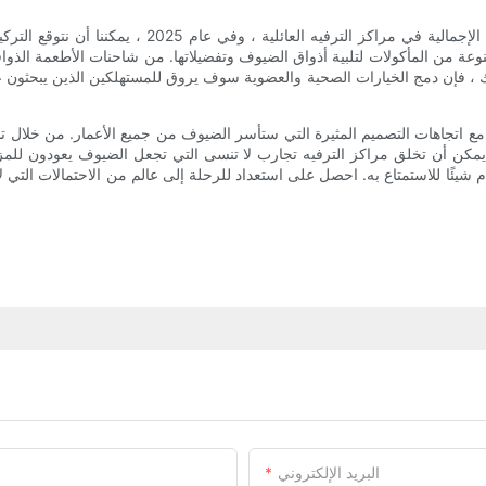
تلعب عروض الأغذية والمشروبات دورًا مهمًا في تعزيز ت
متنوعة من المأكولات لتلبية أذواق الضيوف وتفضيلاتها. من شاحنات الأطعمة ال
 فإن دمج الخيارات الصحية والعضوية سوف يروق للمستهلكين الذين يبحثون عن
 يبدو مستقبل مراكز الترفيه العائلية في عام 2025 مشرقًا مع اتجاهات التصميم المثيرة التي ستأسر الضيوف م
يمكن أن تخلق مراكز الترفيه تجارب لا تنسى التي تجعل الضيوف يعودون للمزيد
 مع أحبائهم ، فإن مراكز الترفيه العائلية في عام 2025 ستقدم شيئًا للاستمتاع به. احصل على استعداد للرحلة إلى
البريد الإلكتروني