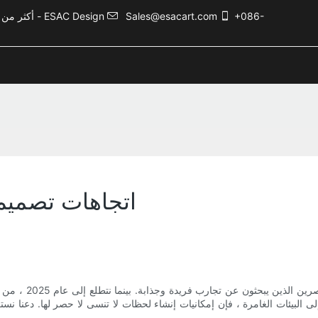
+086-
Sales@esacart.com
أكثر من 5000 حالة تصميم ترفيهي، وأكثر من 20 عامًا من الخبرة في صناعة الترفيه - ESAC Design
اتجاهات تصميم مر
تتطور مراكز الترف
إلى البيئات الغامرة ، فإن إمكانيات إنشاء لحظات لا تنسى لا حصر لها. دعنا ن