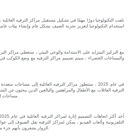
استخدام التكنولوجيا لتعزيز تجربة الضيف بشكل عام وإنشاء بيئات غامرة
والمساحات الخضراء ، سيتم تصميم مراكز الترفيه مع وضع الكوكب في ال
في عام 2025 ، ستتطور مراكز الترفيه العائلية إلى مساح
الترفيه العائلات مع الأطفال والمراهقين والبالغين الذين يبحثون عن ا
مساحات الأحداث المرنة لحفلات أعياد الميلاد ، وفعاليات الشركات ، والتجمعات الأخرى ، سيجعل مراكز الترفيه وجهة متعددة الاستخدامات لجميع أنواع الاحتفالات.
التلفزيونية وألعاب الفيديو ، يمكن لمراكز الترفيه نقل الضيوف إلى عوا
الزوار يشعرون بأنهم جزء من القصة. سواء أكان استكشاف عالم سحري أو الشروع في مسعى مثير ، سيتم جذب الضيوف إلى العوالم الغامرة التي تم إنشاؤها داخل مركز الترفيه.