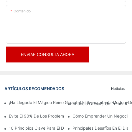
Contenido
ENVIAR CONSULTA AHORA
ARTÍCULOS RECOMENDADOS
Noticias
¡Ha Llegado El Mágico Reino Gigante! El Reino Infantil Modoqi
Anuncio Oficial | Un Primer Vi
Evite El 90% De Los Problemas: Al Invertir En Un Centro Deporti
Cómo Emprender Un Negocio De
10 Principios Clave Para El Diseño Exitoso De Un Parque Temáti
Principales Desafíos En El Di