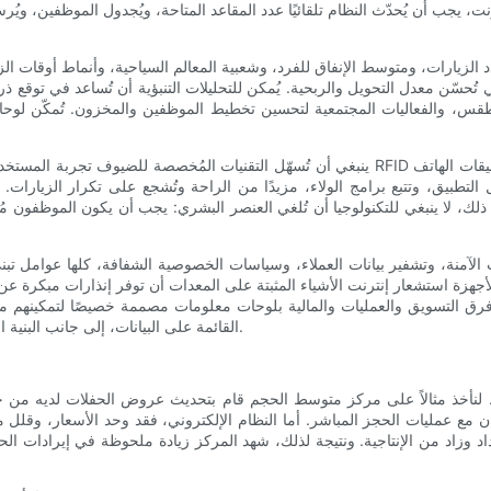
نت، يجب أن يُحدّث النظام تلقائيًا عدد المقاعد المتاحة، ويُجدول الموظفين،
ّع عدد الزيارات، ومتوسط ​​الإنفاق للفرد، وشعبية المعالم السياحية، وأنماط أوقات
قس، والفعاليات المجتمعية لتحسين تخطيط الموظفين والمخزون. تُمكّن لوحات ا
ينبغي أن تُسهّل التقنيات المُخصصة للضيوف تجربة المستخدم دون إحداث أي عوائق. تُقلل أنظمة ال
التطبيق، وتتبع برامج الولاء، مزيدًا من الراحة وتُشجع على تكرار الزيارات.
ك، لا ينبغي للتكنولوجيا أن تُلغي العنصر البشري: يجب أن يكون الموظفون مُ
ات الآمنة، وتشفير بيانات العملاء، وسياسات الخصوصية الشفافة، كلها عوامل 
هزة استشعار إنترنت الأشياء المثبتة على المعدات أن توفر إنذارات مبكرة عن ا
د فرق التسويق والعمليات والمالية بلوحات معلومات مصممة خصيصًا لتمكينهم من
القائمة على البيانات، إلى جانب البنية التكنولوجية المناسبة، ترتقي بمركز الترفيه العائلي من جيد إلى استثنائي.
لنأخذ مثالاً على مركز متوسط ​​الحجم قام بتحديث عروض الحفلات لديه من خلا
 مع عمليات الحجز المباشر. أما النظام الإلكتروني، فقد وحد الأسعار، وقلل م
وزاد من الإنتاجية. ونتيجة لذلك، شهد المركز زيادة ملحوظة في إيرادات الحف