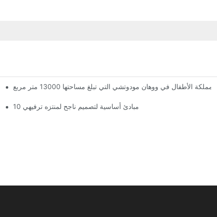
الأطفال في ووهان مودوتشي التي تبلغ مساحتها 13000 متر مربع
لقد وصلت المملكة العملاقة السحرية! تضم مملكة ووهان مودوتشي للأطفال ثلاثة طوابق من مرافق الترفيه مع أكثر من 60 لعبة مثيرة.
10 مبادئ أساسية لتصميم ناجح لمنتزه ترفيهي