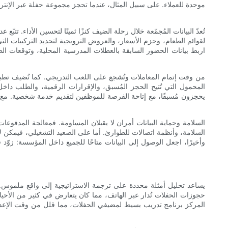
موحدة للعملاء. على سبيل المثال، عندما تحجز مجموعة حفلة عبر الإنتر
تُعدّ البيانات المُجمّعة خلال رحلة الضيف كنزًا ثمينًا لتحسين الأداء. تتب
اربط بيانات الحضور السابقة بالعطلات المدرسية المحلية، وتوقعات الط
المحمول التي تُتيح الحجز المُسبق، والإقرارات الرقمية، والطلب داخل 
يحجزون مُسبقًا، مع إتاحة الفرصة للموظفين لتقديم خدمة شخصية. مع ذل
السلامة وحماية البيانات أمران لا يقبلان المساومة. فمعالجة المدفوع
السلامة، وأنظمة اتصالات للطوارئ. أما على الصعيد التشغيلي، فيمكن لأج
وأخيرًا، اجعل الوصول إلى البيانات متاحًا للجميع داخل المؤسسة: زوّ
يساعد تحليل أمثلة محددة على ترجمة الاستراتيجية إلى واقع ملموس. 
حجوزات الحفلات تُدار عبر الهاتف، مما كان يتعارض في كثير من الأحيان
المركز برنامج تدريب بسيط لمضيفي الحفلات، مما قلل من وقت الإعداد 