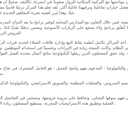
اءمتها مع التركيبة السكانية للزوار صعوبةً في استرداد تكاليفه. صحيحٌ أن هذه
ضل خياراتٍ تفاعليةً وترفيهيةً عائليةً أكثر. لقد تعلم هذا المركز درسًا قاسيًا مف
عبئًا. وهذا يُبرز أهمية تجربة المفاهيم الجديدة على نطاقٍ أصغر أو في فعالياتٍ مؤقتةٍ قبل استثمار رؤوس أموالٍ ضخمة.
ة. فمن خلال التعاون مع المدارس المحلية لتوفير برامج ما بعد الدوام المدر
أطلق برنامج ولاء يشجع على الزيارات الأسبوعية ويضمن تدفقًا نقديًا ثابتًا. ر
العروض الترويجية قصيرة الأجل، وقد أثمر هذا الاستثمار في بناء العلاقات نتائج باهرة.
غل أحد المراكز تكامل أنظمة نقاط البيع وإدارة علاقات العملاء لتحديد فترات 
 النظام. وكانت النتيجة زيادة في الإيرادات وتحسينًا في استخدام الموظفين. 
رية. وقد حقق المشغلون الذين ربطوا التكنولوجيا بنتائج أعمال محددة أفضل الع
والتكنولوجيا - المدعوم بفهم واضح للعميل - هو العامل المشترك في نجاح مراك
متوافقة، أو إهمال الواقع التشغيلي، أو التقليل من أهمية المجتمع والراحة.
لتصميم المدروس، والعمليات المنظمة، والتسويق الاستراتيجي، والتكنولوجيا الذ
 التي تفهم سوقها المحلي، وتحافظ على مرونة عروضها، وتستثمر في التفاصيل ال
العملية وتطبيق هذه الاستراتيجيات المجربة، يستطيع المشغلون زيادة الإيرادات، وخفض التكاليف، وكسب ولاء العائلات التي تعود مرارًا وتكرارًا.