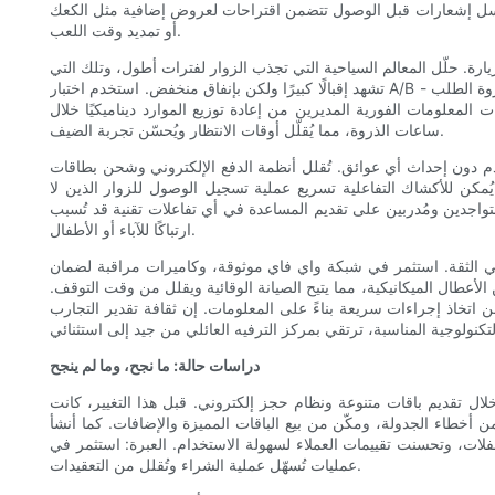
 ويُرسل إشعارات قبل الوصول تتضمن اقتراحات لعروض إضافية مثل الكعك
أو تمديد وقت اللعب.
 الزيارة. حلّل المعالم السياحية التي تجذب الزوار لفترات أطول، وتلك التي
تشهد إقبالًا كبيرًا ولكن بإنفاق منخفض. استخدم اختبار A/B لقوائم الطعام، وحزم الأسعار، والعروض الترويجية لتحديد التركيبات التي تُحسّن معدل التحويل والربحية. يُمكن للتحليلات التنبؤية أن تُساعد في توقع ذروة الطلب -
لمعلومات الفورية المديرين من إعادة توزيع الموارد ديناميكيًا خلال
ساعات الذروة، مما يُقلّل أوقات الانتظار ويُحسّن تجربة الضيف.
دفع الإلكتروني وشحن بطاقات RFID من وقت إتمام المعاملات وتُشجع على اللعب التدريجي. كما تُضيف تطبيقات الهاتف
 يُمكن للأكشاك التفاعلية تسريع عملية تسجيل الوصول للزوار الذين لا
تواجدين ومُدربين على تقديم المساعدة في أي تفاعلات تقنية قد تُسبب
ارتباكًا للآباء أو الأطفال.
تبني الثقة. استثمر في شبكة واي فاي موثوقة، وكاميرات مراقبة لضمان
لأعطال الميكانيكية، مما يتيح الصيانة الوقائية ويقلل من وقت التوقف.
 اتخاذ إجراءات سريعة بناءً على المعلومات. إن ثقافة تقدير التجارب
دراسات حالة: ما نجح، وما لم ينجح
ل تقديم باقات متنوعة ونظام حجز إلكتروني. قبل هذا التغيير، كانت
ن أخطاء الجدولة، ومكّن من بيع الباقات المميزة والإضافات. كما أنشأ
لات، وتحسنت تقييمات العملاء لسهولة الاستخدام. العبرة: استثمر في
عمليات تُسهّل عملية الشراء وتُقلل من التعقيدات.