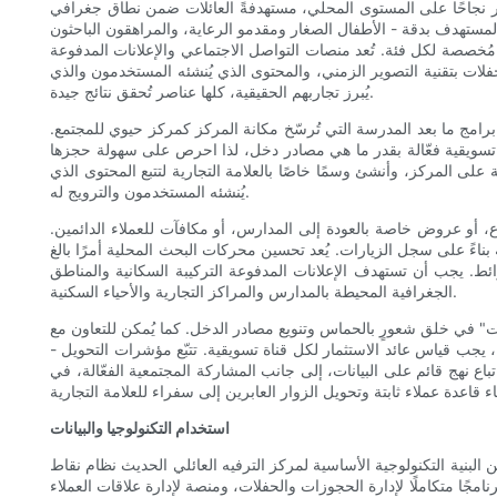
كثر نجاحًا على المستوى المحلي، مستهدفةً العائلات ضمن نطاق جغرافي
ك المستهدف بدقة - الأطفال الصغار ومقدمو الرعاية، والمراهقون الباحثون
مُخصصة لكل فئة. تُعد منصات التواصل الاجتماعي والإعلانات المدفوعة
حفلات بتقنية التصوير الزمني، والمحتوى الذي يُنشئه المستخدمون والذي
يُبرز تجاربهم الحقيقية، كلها عناصر تُحقق نتائج جيدة.
برامج ما بعد المدرسة التي تُرسّخ مكانة المركز كمركز حيوي للمجتمع.
ات تسويقية فعّالة بقدر ما هي مصادر دخل، لذا احرص على سهولة حجزها
ى المركز، وأنشئ وسمًا خاصًا بالعلامة التجارية لتتبع المحتوى الذي
يُنشئه المستخدمون والترويج له.
ع، أو عروض خاصة بالعودة إلى المدارس، أو مكافآت للعملاء الدائمين.
بناءً على سجل الزيارات. يُعد تحسين محركات البحث المحلية أمرًا بالغ
ط. يجب أن تستهدف الإعلانات المدفوعة التركيبة السكانية والمناطق
الجغرافية المحيطة بالمدارس والمراكز التجارية والأحياء السكنية.
أمهات" في خلق شعورٍ بالحماس وتنويع مصادر الدخل. كما يُمكن للتعاون مع
، يجب قياس عائد الاستثمار لكل قناة تسويقية. تتبّع مؤشرات التحويل -
باع نهج قائم على البيانات، إلى جانب المشاركة المجتمعية الفعّالة، في
استخدام التكنولوجيا والبيانات
البنية التكنولوجية الأساسية لمركز الترفيه العائلي الحديث نظام نقاط
رة الحجوزات والحفلات، ومنصة لإدارة علاقات العملاء (CRM)، وأدوات تشغيلية للصيانة وجدولة الموظفين. يجب أن تتواصل هذه الأنظمة بسلاسة لتجنب المطابقة اليدوية وتوفير ملفات تعريف