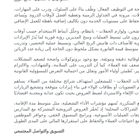
لمربحة في التوظيف الفعال: وظّف بناءً على السلوك، ودرب على المهارات،
لات، مرونة في الجداول الزمنية وتغطية أفضل لأوقات الذروة. ويُساعد
ت الشحن، ولوازم الحفلات - بانتظام، وحلّل أنماط الاستخدام حسب أوقات
ن على تبسيط العمليات ومنح المديرين رؤية فورية لما يُدرّ الإيرادات
ولوية للأصناف ذات هامش الربح العالي، وتبسيط عملية التحضير، وتدريب
الوقائية دقيقة وموثقة، مع وجود بروتوكولات واضحة لتصعيد المشكلات
عف ثقة العملاء. كما أن التدريب على السلامة، والشهادات، والالتزام
 وباقات الحفلات - للمشغلين استهداف شرائح مختلفة من العملاء. يساهم
م العضويات أو بطاقات الولاء في بناء إيرادات متوقعة وتشجيع الزيارات
متكررة. تُسهم مؤشرات الأداء التشغيلية، مثل متوسط ​​مدة الإقامة،
الشراكات المحلية؛ إذ تُحفّز العروض الترويجية المشتركة مع المدارس
جعات العمليات الأسبوعية، وبرامج المتسوق الخفي، وحوافز الموظفين
التسويق والتواصل المجتمعي