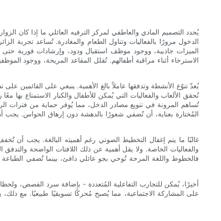
يُحدد التصميم المادي والعاطفي لمركز الترفيه العائلي ما إذا كان الز
الدخول مرورًا بالفعاليات وتناول الطعام والمغادرة. تُساعد تجربة الز
الميزات جاذبية، ووجود موظف استقبال ودود، وإرشادات فورية حتى لا ت
الاسترخاء أثناء مراقبة أطفالهم. تُقلل المقاعد المريحة، ووجود الموظف
يُعدّ تنوّع الأنشطة وتدفقها عاملاً بالغ الأهمية. ينبغي على القائمين 
تُحقق الألعاب والفعاليات التي يُمكن للأطفال والكبار الاستمتاع بها معً
تُساهم المرونة في تنويع مصادر الدخل، مما يُوفر حماية من فترات الركو
المُختارة بعناية، أن تُضفي شعورًا بالدهشة دون إرهاق الحواس. يجب أ
غالبًا ما يتم إغفال التخطيط الصوتي رغم أهميته البالغة. يجب أن ت
والفعاليات الخاصة. ولا يقل أهمية عن ذلك اللافتات الواضحة والتدفق الس
فالخطوط واللغة المرحة تُوحي بجو عائلي دافئ، بينما تُضفي الطباع
أخيرًا، يُمكن للتجارب التفاعلية المُتعددة - بإضافة سرد القصص، ولحظات 
على المشاركة الاجتماعية، مما يُصبح مُحركًا تسويقيًا طبيعيًا. مع ذلك،