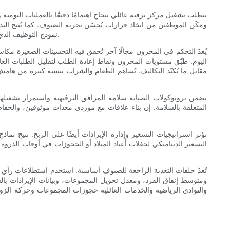
يتطلب تشغيل مركز ترفيه عائلي بنجاح اهتمامًا دقيقًا بالعمليات اليومية
ومكّن الموظفين من اتخاذ قرارات تُحسّن تجربة الضيوف. كما يُتيح الت
نموذج التوظيف الذي يُراعي الزيادة المتوقعة خلال عطلات نهاية الأسبوع والعطلات المدرسية على الحفاظ على مستويات الخدمة دون تكاليف إضافية باهظة للعمل الإضافي.
يُعدّ التحكم في المخزون مجالًا آخر تُحقق فيه التحسينات الصغيرة مكاس
اليوم. طبّق مستويات المخزون ونقاط إعادة الطلب لتقليل الطلبات العاج
مقابل ما يُكبّد التكاليف. يُساهم الطعام والشراب بنسبة كبيرة من هام
تضمن بروتوكولات الصيانة سلامة المرافق الترفيهية واستمرار تشغيلها
المتعلقة بالسلامة. إن بناء علاقات مع موردي معدات موثوقين، والحفاظ
تؤثر استراتيجيات التسعير وإدارة الإيرادات أيضًا على الربح. تتيح نم
التسعير الديناميكي لحفلات أعياد الميلاد أو الحجوزات في أوقات الذروة
تُعدّ حلقات التغذية الراجعة للضيوف أساسية. استخدم استطلاعات رأي 
ومتوسط ​​إنفاق الفرد، ومعدل تحويل المجموعات، وبيانات الإيرادات با
والنوادي الرياضية والخدمات العائلية حجوزات المجموعات وحركة الزو