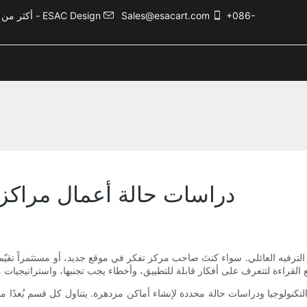
+086-
Sales@esacart.com
أكثر من 5000 حالة تصميم ترفيهي، وأكثر من 20 عامًا من الخبرة في صناعة الترفيه - ESAC Design
دراسات حالة أعمال مراكز ا
رفيه العائلي. سواء كنتَ صاحب مركز تفكر في موقع جديد، أو مستثمراً تقيّم العو
كنولوجيا ودراسات حالة محددة لإنشاء أماكن مزدهرة. يتناول كل قسم بُعدًا مخ