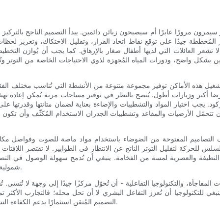
وار سيمرون مرورًا عابرًا أم سيصبحون زبائن دائمين. يبدأ التصميم الناجح بالت
ائر المُخططة جيدًا على توقع نقاط اتخاذ القرار، وتقليل الاحتكاك، وتعزيز ل
شعر العائلات التي لديها أطفال صغار بالإرهاق. كما يجب أن يُوازن التخطيط
ين بشكل واضح، ودورات المياه المُجهزة لذوي الاحتياجات الخاصة من التوتر وتُحس
على تشغيل هذه الأماكن توفير مجموعة متنوعة من الأنشطة التي تُناسب مختلف الف
ا رضا أكبر وزيارات أطول. يُنصح بالنظر في توفير مساحات مرنة يُمكن إعادة تهيئ
د. يجب اختيار المواد والتشطيبات والإضاءة بعناية لضمان متانتها وقدرتها على خ
ن تتحمّل الأرضيات والمقاعد وتشطيبات الجدران الاستخدام المُكثّف وأن تكون س
ُخفف التصاميم المفتوحة من الضوضاء باستخدام مواد ماصة للصوت وفواصل مكان
لس للحركة لتقليل التوتر الناتج عن الانتظار في الطوابير. لا تقتصر اللافتات ا
ة النظيفة والعصرية لمسة من الفخامة. ينبغي أن تُدمج سهولة الوصول في ال
شمولية المكان لمستخدمي عربات الأطفال والكراسي المتحركة على حد سواء.
المفاجأة، والتكنولوجيا التفاعلية - أن تُحوّل مركزًا جيدًا إلى وجهة لا تُنسى.
 ينبغي للتكنولوجيا أن تُعزز التفاعل البشري لا أن تحل محله؛ فالتجارب الأكثر ت
التصميم المُتقن استثمارًا يدعم الكفاءة التشغيلية، ويُعزز رضا الزوار، ويزيد من احتمالية تكرار الزيارات والتوصيات.