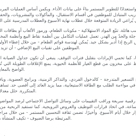
 واستعدادًا للتطوير المستمر بناءً على بيانات الأداء. ويكمن أساس العمليات ا
دريب المتبادل للموظفين في أقسام الاستقبال، والمأكولات والمشروبات، والحف
ب هائلة. تتبّع المواد الاستهلاكية - مكونات الطعام، ورموز الألعاب أو بطاقا
لة والحدّ من الهدر. تعمل عمليات التكامل بين أنظمة نقاط البيع وأنظمة المخزو
ش الربح إذا أُدير بشكل جيد. يُمكن لهندسة قوائم الطعام - من خلال إعطاء الأ
الموظفين على تقنيات البيع الإضافي - أن تزيد متوسط ​​قيمة الفاتورة بشكل ملحوظ دون الحاجة إلى زيادة عدد الزبائن.
، كما تحمي الإيرادات بتقليل فترات التوقف. ينبغي أن تكون جداول الصيانة 
 على مخزون من قطع الغيار للأنظمة الحيوية، يمنع الإغلاقات الطويلة التي تُض
الواضح بالمعايير، تُطمئن أولياء الأمور وتقلل من احتمالية التعرض للمسؤولية القانونية.
اذج التسعير المتدرجة - كالدخول الفردي، والتذاكر الزمنية، وبرامج العضوية،
 في مواءمة الطلب مع الطاقة الاستيعابية، مما يزيد العائد إلى أقصى حد. تساه
المتكررة. حلل معدلات الإلغاء والاسترداد لضبط العروض بحيث تكون جذابة ومجدية اقتصاديًا.
رقمية سريعة وراقب التقييمات على وسائل التواصل الاجتماعي لرصد المواضيع ال
لساعة، في اتخاذ قرارات التوظيف والعروض الترويجية. كما تستفيد الربحية من 
ار خلال أيام الأسبوع. وأخيرًا، تضمن ثقافة التحسين المستمر - من خلال مرا
المرتبطة برضا الضيوف - تكيف المنشأة مع احتياجات العملاء والحفاظ على استقرارها المالي على المدى الطويل.