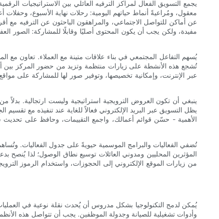
يجمع التسويق الفعال لمراكز الترفيه العائلي بين الاستراتيجيات الرق
معقول، ومُراعيةً أنماط حياتهم اليومية: رحلات نهاية الأسبوع، وحفلات أع
عن أماكن للتواصل الاجتماعي، والمراهقون الباحثون عن الترفيه مع أقر
مفيدة، ولكن يجب أن يكون المحتوى أصليًا وقابلًا للمشاركة: الصور العف
يُسهم التفاعل المجتمعي في بناء علاقات متينة مع العملاء. تعاون مع ا
تُشجع هذه الأنشطة على زيارات منتظمة وتزيد من حضور المركز بين أولي
عبر الإنترنت، وإمكانية تخصيصها، وتوفير صور لها للمشاركة على مواقع
ينبغي أن تكون العروض الترويجية استراتيجية وليست ارتجالية. بدلاً م
يظل التسويق عبر البريد الإلكتروني فعالاً للغاية عند تنفيذه مع تقسيم
الأهمية - حسّن قوائم أعمالك، واجمع التقييمات، وحافظ على تحديث س
تُضفي الفعاليات والبرامج الموسمية حيويةً على جدول الفعاليات. وتُساهم 
المؤثرين المحليين ومدوني العائلات توسيع نطاق الوصول؛ لذا يُنصح بدعو
من زيارات الموقع الإلكتروني إلى الحجوزات، واستخدام الرموز الترويجية،
يُمكن لدمج التكنولوجيا بشكل مدروس أن يُحدث نقلة نوعية في العمليات، 