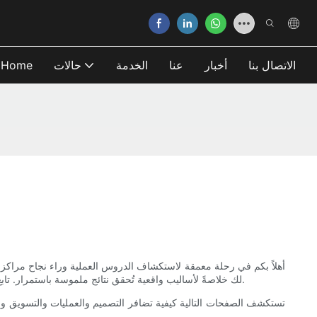
الاتصال بنا
أخبار
عنا
الخدمة
حالات
Home
أهلاً بكم في رحلة معمقة لاستكشاف الدروس العملية وراء نجاح مراكز الت
لك خلاصةً لأساليب واقعية تُحقق نتائج ملموسة باستمرار. تابع القراءة لتتعرف على أفكار قابلة للتطبيق، وأخطاء يجب تجنبها، واستراتيجيات مُجرّبة مُستقاة من نماذج أعمال مُتعددة في قطاع مراكز الترفيه العائلي.
تستكشف الصفحات التالية كيفية تضافر التصميم والعمليات والتسويق والت