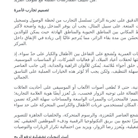
تصميم تجارب غامرة
ركيز الدقيق على تجربة الزائر: تسلسل التجارب من لحظة الوصول وتسجيل
حظات المتعة. على سبيل المثال، يجب أن يوفر المدخل رؤية واضحة لأكثر
 المكاني بين المناطق الحيوية والمناطق الهادئة حيث يمكن للوالدين
ّن من مدة بقاء الزائر، مما يُترجم غالبًا إلى زيادة في الإنفاق داخل
المركز.
ئات العمرية وتُشجع على التفاعل بين الأطفال والكبار على حدّ سواء، إذ
تها لحفلات أعياد الميلاد، أو فعاليات الشركات، أو المناسبات الموسمية.
لق أجواء مُلائمة. يُمكن للألوان الزاهية والجذابة، إلى جانب العناصر
هلة التنظيف، ولكن يجب ألا تُؤثر هذه الخيارات العملية على التناسق
الجمالي.
ية، حتى لا تُطغى أصوات الألعاب أو الموسيقى على أحاديث العائلات
لفعالة على توجيه الزوار فحسب، بل تُعزز أيضًا هوية العلامة التجارية؛
تصميم: فالمنحدرات والممرات الواسعة والمساحات سهلة الحركة تضمن
 تُشجع العناصر المُعززة، والرسوم المتحركة، والخلفيات الجاهزة للتصوير
ميزًا تجمع بين بريق التكنولوجيا الرقمية ودفء الموظفين الحقيقي. يُعد
استراتيجيات تشغيلية تدفع الربح