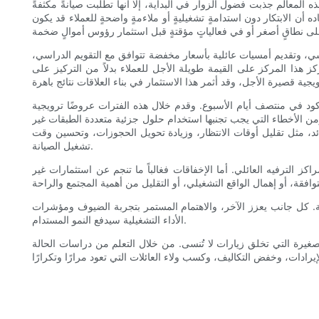
 المعالم جذبت فضول الزوار في البداية، إلا أنها تطلبت صيانةً مكثفةً
اده أن الابتكار دون استدامةٍ تشغيليةٍ أو ملاءمةٍ واضحةٍ للعملاء قد يكون
سي، وتقديم أمسيات عائلية بأسعار مخفضة تتوافق مع التقويم الدراسي،
كز هذا المركز على القيمة طويلة الأجل للعملاء بدلاً من التركيز على
الركود في منتصف أيام الأسبوع. وقدم خلال هذه الفترات عروضًا ترويجية
ومن الأخطاء التي يجب تجنبها استخدام حلول جزئية متعددة الطبقات غير
وائد، مثل تقليل أوقات الانتظار، وزيادة تحويل الحجوزات، وتحسين وقت
تشغيل الصيانة.
ز الترفيه العائلي. أما الإخفاقات فغالباً ما تنجم عن استثمارات غير
كية. كل جانب يعزز الآخر، والاهتمام المستمر بتجربة الضيوف ومؤشرات
الأداء التشغيلية سيدفع النمو المستدام.
صغيرة التي تخلق زيارات لا تُنسى. من خلال التعلم من دراسات الحالة