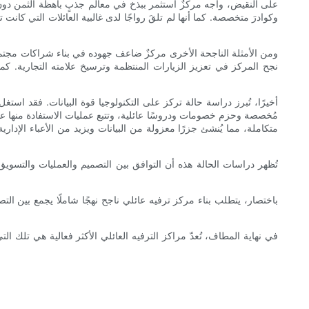
على النقيض، واجه مركزٌ استثمر ببذخ في معالم جذبٍ باهظة الثمن دون مو
وكوادرَ متخصصة. كما أنها لم تلقَ رواجًا لدى غالبية العائلات التي كانت تف
ومن الأمثلة الناجحة الأخرى مركزٌ ضاعف جهوده في بناء شراكات مجتمعي
نجح المركز في تعزيز الزيارات المنتظمة وترسيخ علامته التجارية. كما 
أخيرًا، تُبرز دراسة حالة تركز على التكنولوجيا قوة البيانات. فقد است
مُخصصة وحزم خصومات ودروسًا عائلية، وتتبع عمليات الاستفادة منها عبر
متكاملة، مما يُنشئ جزرًا معزولة من البيانات ويزيد من الأعباء الإدا
تُظهر دراسات الحالة هذه أن التوافق بين التصميم والعمليات والتسويق 
باختصار، يتطلب بناء مركز ترفيه عائلي ناجح نهجًا شاملًا يجمع بين ا
في نهاية المطاف، تُعدّ مراكز الترفيه العائلي الأكثر فعالية هي تلك