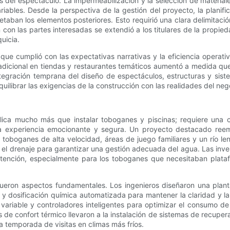
s del espectáculo. La impermeabilización y la selección de materia
bles. Desde la perspectiva de la gestión del proyecto, la planificac
aban los elementos posteriores. Esto requirió una clara delimitació
 con las partes interesadas se extendió a los titulares de la propie
uicia.
que cumplió con las expectativas narrativas y la eficiencia operati
to adicional en tiendas y restaurantes temáticos aumentó a medida q
egración temprana del diseño de espectáculos, estructuras y sistem
quilibrar las exigencias de la construcción con las realidades del neg
plica mucho más que instalar toboganes y piscinas; requiere una
na experiencia emocionante y segura. Un proyecto destacado reem
boganes de alta velocidad, áreas de juego familiares y un río lent
y el drenaje para garantizar una gestión adecuada del agua. Las inve
contención, especialmente para los toboganes que necesitaban plat
n fueron aspectos fundamentales. Los ingenieros diseñaron una pla
da y dosificación química automatizada para mantener la claridad y 
riable y controladores inteligentes para optimizar el consumo de e
de confort térmico llevaron a la instalación de sistemas de recuper
a temporada de visitas en climas más fríos.