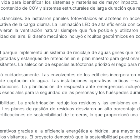
 de vida para identificar los sistemas y materiales de mayor impacto
jo contenido de COV y sistemas estructurales de larga duración que
tanciales. Se instalaron paneles fotovoltaicos en azoteas no acces
cativa de la carga diurna. La iluminación LED de alta eficiencia con 
vieron la ventilación natural siempre que fue posible y utilizaro
lidad del aire. El diseño mecánico incluyó circuitos geotérmicos en 
El parque implementó un sistema de reciclaje de aguas grises que r
getadas y estanques de retención en el plan maestro para gestionar
itantes. La selección de especies autóctonas priorizó el riego para mi
ñó cuidadosamente. Las envolventes de los edificios incorporaron m
 de captación de agua. Las instalaciones operativas críticas —sal
daciones. La planificación de respuesta ante emergencias inclu
 esenciales para la seguridad de las personas y los huéspedes durant
ilidad. La prefabricación redujo los residuos y las emisiones en 
. Los planes de gestión de residuos desviaron un alto porcentaje
rtificaciones de sostenibilidad de terceros, lo que proporcionó una 
erativos gracias a la eficiencia energética e hídrica, una mayor 
os visitantes. El proyecto demostró que la sostenibilidad puede inte