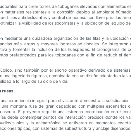
tructurales para crear torres de toboganes elevadas con elementos e
ron materiales resistentes a la corrosión debido al ambiente húme
erficies antideslizantes y control de acceso con llave para las área
ptimizar la visibilidad de los socorristas y la ubicación del equipo
on mediante una cuidadosa organización de las filas y la ubicación
ancias más largas y mayores ingresos adicionales. Se integraron c
tiva y fomentar la inclusión de los huéspedes. El cronograma de 
mentos prefabricados para los toboganes con el fin de reducir el ti
público, sino también por el ahorro operativo derivado de sistema
e una ingeniería rigurosa, combinada con un diseño orientado a las 
lidad a lo largo de su ciclo de vida.
s rusas
a experiencia integral para el visitante demuestra la sofisticació
r una montaña rusa de gran capacidad con múltiples escenarios c
oscura. El proyecto requirió una estrecha coordinación entre contra
ías debía contemplar puntos de interacción precisos donde los va
udiovisuales y la animatrónica se activaran en momentos exactos.
racciones típicas, con sistemas de subestructura y anclaje diseñados 