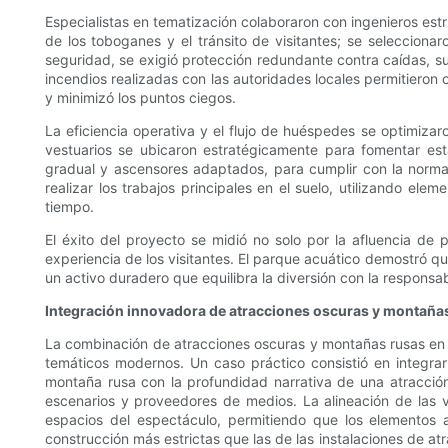
Especialistas en tematización colaboraron con ingenieros es
de los toboganes y el tránsito de visitantes; se selecciona
seguridad, se exigió protección redundante contra caídas, sup
incendios realizadas con las autoridades locales permitieron o
y minimizó los puntos ciegos.
La eficiencia operativa y el flujo de huéspedes se optimizar
vestuarios se ubicaron estratégicamente para fomentar est
gradual y ascensores adaptados, para cumplir con la norma
realizar los trabajos principales en el suelo, utilizando ele
tiempo.
El éxito del proyecto se midió no solo por la afluencia de 
experiencia de los visitantes. El parque acuático demostró qu
un activo duradero que equilibra la diversión con la responsabi
Integración innovadora de atracciones oscuras y montaña
La combinación de atracciones oscuras y montañas rusas en un
temáticos modernos. Un caso práctico consistió en integra
montaña rusa con la profundidad narrativa de una atracción 
escenarios y proveedores de medios. La alineación de las v
espacios del espectáculo, permitiendo que los elementos a
construcción más estrictas que las de las instalaciones de at