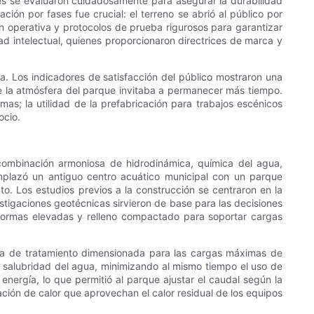
les se evaluaron cuidadosamente para asegurar la durabilidad
ión por fases fue crucial: el terreno se abrió al público por
n operativa y protocolos de prueba rigurosos para garantizar
dad intelectual, quienes proporcionaron directrices de marca y
va. Los indicadores de satisfacción del público mostraron una
ue la atmósfera del parque invitaba a permanecer más tiempo.
as; la utilidad de la prefabricación para trabajos escénicos
ocio.
 combinación armoniosa de hidrodinámica, química del agua,
plazó un antiguo centro acuático municipal con un parque
o. Los estudios previos a la construcción se centraron en la
stigaciones geotécnicas sirvieron de base para las decisiones
aformas elevadas y relleno compactado para soportar cargas
nta de tratamiento dimensionada para las cargas máximas de
la salubridad del agua, minimizando al mismo tiempo el uso de
nergía, lo que permitió al parque ajustar el caudal según la
ación de calor que aprovechan el calor residual de los equipos