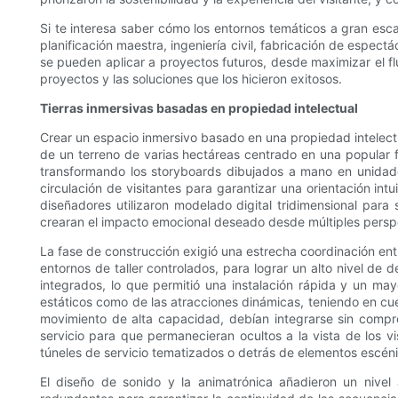
Si te interesa saber cómo los entornos temáticos a gran esca
planificación maestra, ingeniería civil, fabricación de espec
se pueden aplicar a proyectos futuros, desde maximizar el fl
proyectos y las soluciones que los hicieron exitosos.
Tierras inmersivas basadas en propiedad intelectual
Crear un espacio inmersivo basado en una propiedad intelectu
de un terreno de varias hectáreas centrado en una popular fr
transformando los storyboards dibujados a mano en unidade
circulación de visitantes para garantizar una orientación in
diseñadores utilizaron modelado digital tridimensional para
crearan el impacto emocional deseado desde múltiples persp
La fase de construcción exigió una estrecha coordinación ent
entornos de taller controlados, para lograr un alto nivel de
integrados, lo que permitió una instalación rápida y un may
estáticos como de las atracciones dinámicas, teniendo en cu
movimiento de alta capacidad, debían integrarse sin comprom
servicio para que permanecieran ocultos a la vista de los v
túneles de servicio tematizados o detrás de elementos escé
El diseño de sonido y la animatrónica añadieron un nivel 