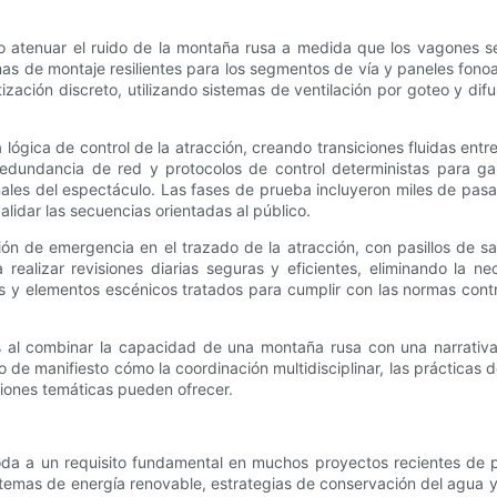
rio atenuar el ruido de la montaña rusa a medida que los vagones 
mas de montaje resilientes para los segmentos de vía y paneles fono
ización discreto, utilizando sistemas de ventilación por goteo y dif
ógica de control de la atracción, creando transiciones fluidas entre
dundancia de red y protocolos de control deterministas para gara
eñales del espectáculo. Las fases de prueba incluyeron miles de pasa
lidar las secuencias orientadas al público.
ón de emergencia en el trazado de la atracción, con pasillos de s
ealizar revisiones diarias seguras y eficientes, eliminando la n
les y elementos escénicos tratados para cumplir con las normas cont
ntes al combinar la capacidad de una montaña rusa con una narrativ
o de manifiesto cómo la coordinación multidisciplinar, las prácticas 
cciones temáticas pueden ofrecer.
oda a un requisito fundamental en muchos proyectos recientes de 
emas de energía renovable, estrategias de conservación del agua y dis