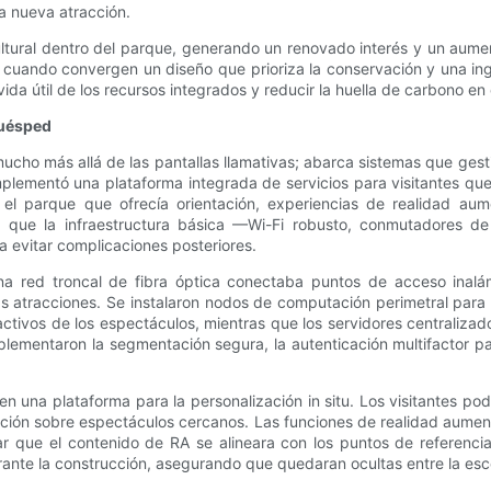
a nueva atracción.
tural dentro del parque, generando un renovado interés y un aument
 cuando convergen un diseño que prioriza la conservación y una ing
vida útil de los recursos integrados y reducir la huella de carbono 
huésped
mucho más allá de las pantallas llamativas; abarca sistemas que gest
plementó una plataforma integrada de servicios para visitantes que 
el parque que ofrecía orientación, experiencias de realidad aum
, ya que la infraestructura básica —Wi-Fi robusto, conmutadores 
a evitar complicaciones posteriores.
. Una red troncal de fibra óptica conectaba puntos de acceso inalá
las atracciones. Se instalaron nodos de computación perimetral para 
ctivos de los espectáculos, mientras que los servidores centralizados
lementaron la segmentación segura, la autenticación multifactor par
en una plataforma para la personalización in situ. Los visitantes p
ación sobre espectáculos cercanos. Las funciones de realidad aument
ar que el contenido de RA se alineara con los puntos de referencia
rante la construcción, asegurando que quedaran ocultas entre la esc