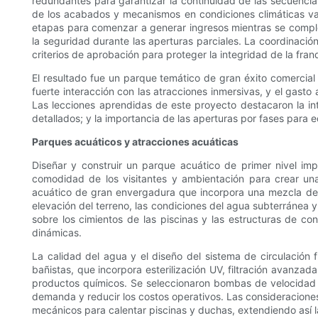
redundantes para garantizar la continuidad de las secuencia
de los acabados y mecanismos en condiciones climáticas varia
etapas para comenzar a generar ingresos mientras se complet
la seguridad durante las aperturas parciales. La coordinación
criterios de aprobación para proteger la integridad de la franq
El resultado fue un parque temático de gran éxito comercial 
fuerte interacción con las atracciones inmersivas, y el gas
Las lecciones aprendidas de este proyecto destacaron la int
detallados; y la importancia de las aperturas por fases para e
Parques acuáticos y atracciones acuáticas
Diseñar y construir un parque acuático de primer nivel im
comodidad de los visitantes y ambientación para crear u
acuático de gran envergadura que incorpora una mezcla de to
elevación del terreno, las condiciones del agua subterránea 
sobre los cimientos de las piscinas y las estructuras de 
dinámicas.
La calidad del agua y el diseño del sistema de circulació
bañistas, que incorpora esterilización UV, filtración avanza
productos químicos. Se seleccionaron bombas de velocidad va
demanda y reducir los costos operativos. Las consideraciones 
mecánicos para calentar piscinas y duchas, extendiendo así l