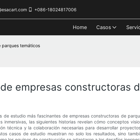
@esacart.com
+086-18024817006
Home
Casos
Servi
e parques temáticos
s de empresas constructoras 
os de estudio más fascinantes de empresas constructoras de parqu
 inmersivas, las siguientes historias revelan cómo conceptos vision
ión técnica y la colaboración necesarias para desarrollar proyecto
stos casos de estudio muestran no solo los resultados, sino tamb
y cómo los equipos de construcción se adaptaron a los desafíos inespe