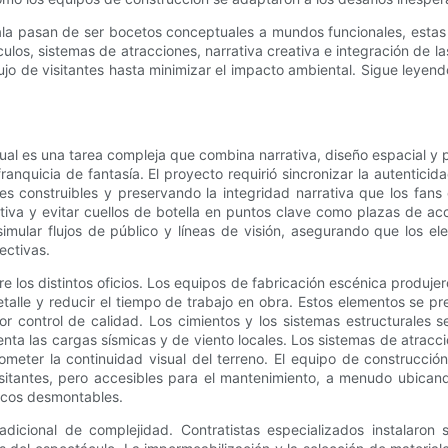
la pasan de ser bocetos conceptuales a mundos funcionales, estas n
táculos, sistemas de atracciones, narrativa creativa e integración de
ujo de visitantes hasta minimizar el impacto ambiental. Sigue leyend
al es una tarea compleja que combina narrativa, diseño espacial y 
anquicia de fantasía. El proyecto requirió sincronizar la autentic
s construibles y preservando la integridad narrativa que los fans
tuitiva y evitar cuellos de botella en puntos clave como plazas de 
 simular flujos de público y líneas de visión, asegurando que los 
ectivas.
re los distintos oficios. Los equipos de fabricación escénica produj
 detalle y reducir el tiempo de trabajo en obra. Estos elementos se
or control de calidad. Los cimientos y los sistemas estructurales 
enta las cargas sísmicas y de viento locales. Los sistemas de atrac
eter la continuidad visual del terreno. El equipo de construcción 
isitantes, pero accesibles para el mantenimiento, a menudo ubicando
nicos desmontables.
adicional de complejidad. Contratistas especializados instalaron