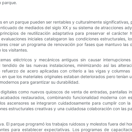
n parque.
es en un parque pueden ser rentables y culturalmente significativas
anticuado de mediados del siglo XX y su sistema de atracciones ad
principios de reutilización adaptativa para preservar el carácter
evaluaciones iniciales catalogaron las condiciones estructurales, lo
icadores crear un programa de renovación por fases que mantuvo las 
los visitantes.
temas eléctricos y mecánicos antiguos sin causar interrupciones s
l tendido de las nuevas instalaciones, minimizando así las alterac
 refuerzo de acero aplicadas con criterio a las vigas y columnas 
s en que los materiales originales estaban deteriorados pero tenían 
os modernos para garantizar su durabilidad.
s digitales como nuevos quioscos de venta de entradas, pantallas in
s acabados restaurados, combinando funcionalidad moderna con esté
e los ascensores se integraron cuidadosamente para cumplir con l
iones estructurales creativas y una cuidadosa colaboración con las p
a. El parque programó los trabajos ruidosos y molestos fuera del ho
tantes para establecer expectativas. Los programas de capacitac