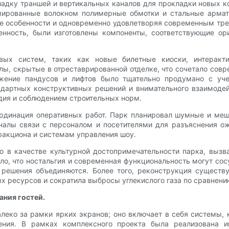
адку траншей и вертикальных каналов для прокладки новых к
мированные волокном полимерные обмотки и стальные армат
е особенности и одновременно удовлетворяя современным треб
нность, были изготовлены компоненты, соответствующие о
вых систем, таких как новые билетные киоски, интеракт
ы, скрытые в отреставрированной отделке, что сочетало сов
жение пандусов и лифтов было тщательно продумано с уче
андартных конструктивных решений и внимательного взаимоде
дия и соблюдением строительных норм.
рдинация оперативных работ. Парк планировал шумные и ме
налы связи с персоналом и посетителями для разъяснения о
ракциона и системам управления шоу.
 в качестве культурной достопримечательности парка, вызв
о, что ностальгия и современная функциональность могут сос
 решения объединяются. Более того, реконструкция существ
 ресурсов и сократила выбросы углекислого газа по сравнени
ания гостей.
алеко за рамки ярких экранов; оно включает в себя системы,
ения. В рамках комплексного проекта была реализована и