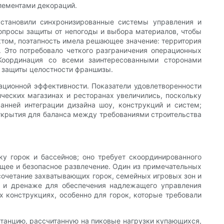
лементами декораций.
становили синхронизированные системы управления и
опросы защиты от непогоды и выбора материалов, чтобы
ктом, поэтапность имела решающее значение: территория
. Это потребовало четкого разграничения операционных
 Координация со всеми заинтересованными сторонами
я защиты целостности франшизы.
ационной эффективности. Показатели удовлетворенности
ческих магазинах и ресторанах увеличились, поскольку
анней интеграции дизайна шоу, конструкций и систем;
открытия для баланса между требованиями строительства
ку горок и бассейнов; оно требует скоординированного
ющее и безопасное развлечение. Один из примечательных
сочетание захватывающих горок, семейных игровых зон и
д и дренаже для обеспечения надлежащего управления
 конструкциях, особенно для горок, которые требовали
танцию, рассчитанную на пиковые нагрузки купающихся,