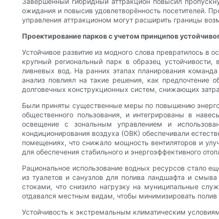
Завершённый гибридный аттракцион повысил пропускну
ожидания и повысив удовлетворённость посетителей. Пр
управления аттракционом могут расширить границы воз
Проектирование парков с учетом принципов устойчивог
Устойчивое развитие из модного слова превратилось в о
крупный региональный парк в образец устойчивости, 
ливневых вод. На ранних этапах планирования команда
анализ повлиял на такие решения, как предпочтение 
долговечных конструкционных систем, снижающих затра
Были приняты существенные меры по повышению энергоэ
общественного пользования, и интегрированы в навес
освещение с зональным управлением и использован
кондиционирования воздуха (ОВК) обеспечивали естестве
помещениях, что снижало мощность вентиляторов и улу
для обеспечения стабильного и энергоэффективного отоп
Рациональное использование водных ресурсов стало еще
из туалетов и санузлов для полива ландшафта и смыва
стоками, что снизило нагрузку на муниципальные служ
отдавался местным видам, чтобы минимизировать полив
Устойчивость к экстремальным климатическим условиям