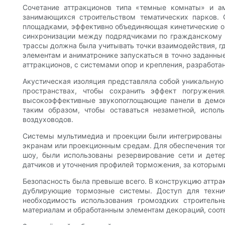
Сочетание аттракционов типа «темные комнаты» и а
занимающихся строительством тематических парков.
площадками, эффективно объединяющая кинетические ощ
синхронизации между подрядчиками по гражданскому ст
трассы должна была учитывать точки взаимодействия, гд
элементам и аниматронике запускаться в точно заданны
аттракционов, с системами опор и крепления, разработ
Акустическая изоляция представляла собой уникальную
пространствах, чтобы сохранить эффект погружени
высокоэффективные звукопоглощающие панели в демон
таким образом, чтобы оставаться незаметной, испо
воздуховодов.
Системы мультимедиа и проекции были интегрированы с
экранам или проекционным средам. Для обеспечения то
шоу, были использованы резервирование сети и дете
датчиков и уточнения профилей торможения, за которым
Безопасность была превыше всего. В конструкцию аттра
дублирующие тормозные системы. Доступ для техни
необходимость использования громоздких строитель
материалам и обработанным элементам декораций, соот