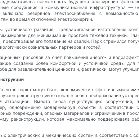
редусматривала возможность будущего расширения фотоэле
тные сооружения и коммуникационная инфраструктура — б
 включало резервное электроснабжение с возможностью
стям во время отключений электроэнергии.
 устойчивого развития. Предварительное изготовление кон
птимизирован для минимизации простоев тяжелой техники. Пла
, предотвращая его попадание на свалки. Парк стремился полу
кологически сознательных партнеров и гостей.
ационных расходов за счет повышения энерго- и водоэффект
акже создание более комфортной и устойчивой среды для п
рба для развлекательной ценности и, фактически, могут улучши
онструкции
ъектов парка могут быть экономически эффективными и имет
лучаев реконструкции включал в себя преобразование устаре
й аттракцион. Вместо сноса существующих сооружений, пр
ктер, одновременно модернизируя объекты в соответствии
урных повреждений, опасных материалов и ограничений в про
мму реконструкции, которая максимально поддерживала раб
рых электрических и механических систем в соответствие с 