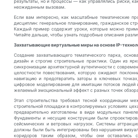
результаты, но и процессы — как управлялись риски, ка
неожиданным вызовам.
Если вам интересно, как масштабные тематические пр
дисциплин: генеральное планирование, гражданское стро
Каждый пример содержит уроки, которые можно примен
Читайте дальше, чтобы узнать подробные описания разли
Захватывающие виртуальные миры на основе IP-технол
Создание захватывающего тематического парка, основа
дизайн и строгие строительные практики. Один из я
синхронизации архитектурной аутентичности с совреме
целостности повествования, которую ожидают поклонни
навигацию и предотвратить заторы в ключевых точках
цифровое моделирование для имитации потоков людей и
желаемый эмоциональный эффект с разных точек обзора
Этап строительства требовал тесной координации м
строительной площадки в контролируемых условиях цеха
предварительно изготовлены в виде модульных панеле
Фундаменты и несущие конструкции были спроектирова
сейсмических и ветровых нагрузок. Системы аттракц
должны были быть интегрированы без нарушения визуа
коридоров таким образом, чтобы они оставались с