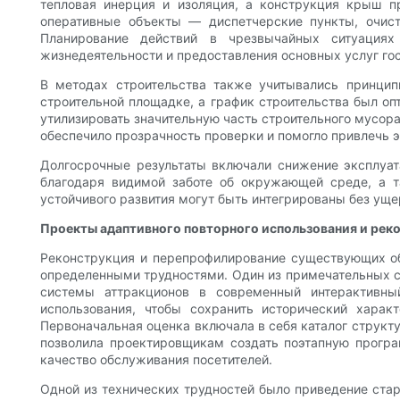
тепловая инерция и изоляция, а конструкция крыш п
оперативные объекты — диспетчерские пункты, очис
Планирование действий в чрезвычайных ситуациях
жизнедеятельности и предоставления основных услуг го
В методах строительства также учитывались принципы
строительной площадке, а график строительства был о
утилизировать значительную часть строительного мусора
обеспечило прозрачность проверки и помогло привлечь э
Долгосрочные результаты включали снижение эксплуат
благодаря видимой заботе об окружающей среде, а т
устойчивого развития могут быть интегрированы без уще
Проекты адаптивного повторного использования и рек
Реконструкция и перепрофилирование существующих об
определенными трудностями. Один из примечательных с
системы аттракционов в современный интерактивны
использования, чтобы сохранить исторический хара
Первоначальная оценка включала в себя каталог структ
позволила проектировщикам создать поэтапную програ
качество обслуживания посетителей.
Одной из технических трудностей было приведение ста