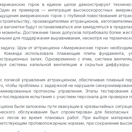
мериканских горок в единое целое демонстрирует техничес
 Один из примеров — интеграция высокоскоростных америк
ущения американских горок с глубиной повествования аттракц
роительству, производителями аттракционов, изготовителям
е вагонетки будут останавливаться или замедляться в предел
е моменты. Достижение таких допусков потребовало более жест
анными для поддержания выравнивания, несмотря на термическо
 задачу. Шум от аттракциона «Американские горки» необходим
я. Команда использовала плавающие плиты фундамента, 
страционных залах. Одновременно с этим, система вентиляц
льзуя системы капельной вентиляции и скрытые диффузор
 логикой управления аттракционом, обеспечивая плавный пе
го, чтобы проблемы с задержкой не нарушали синхронизирова
рминированные протоколы управления. Этапы тестирования 
и последовали испытания с участием персонала для проверки п
кциона были заложены пути эвакуации в чрезвычайных ситуац
ческого обслуживания был спроектирован для безопасных 
ных лесов во время плановых работ. При выборе материал
ветствующим противопожарным нормам, при сохранении высоко