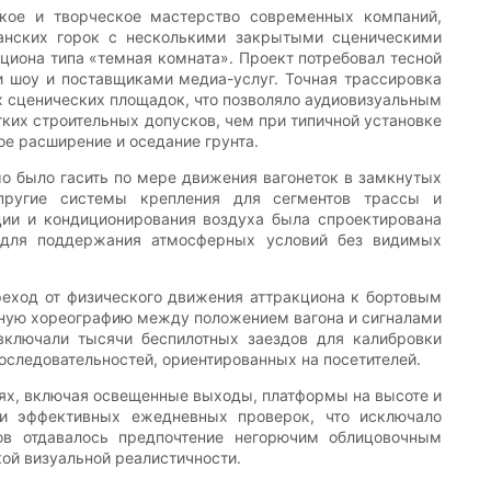
кое и творческое мастерство современных компаний,
анских горок с несколькими закрытыми сценическими
иона типа «темная комната». Проект потребовал тесной
и шоу и поставщиками медиа-услуг. Точная трассировка
ах сценических площадок, что позволяло аудиовизуальным
ких строительных допусков, чем при типичной установке
е расширение и оседание грунта.
о было гасить по мере движения вагонеток в замкнутых
упругие системы крепления для сегментов трассы и
ии и кондиционирования воздуха была спроектирована
ы для поддержания атмосферных условий без видимых
реход от физического движения аттракциона к бортовым
нную хореографию между положением вагона и сигналами
включали тысячи беспилотных заездов для калибровки
оследовательностей, ориентированных на посетителей.
иях, включая освещенные выходы, платформы на высоте и
и эффективных ежедневных проверок, что исключало
ов отдавалось предпочтение негорючим облицовочным
й визуальной реалистичности.