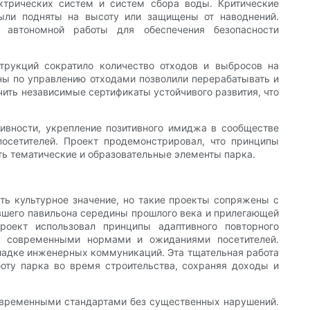
ктрических систем и систем сбора воды. Критические
ыли подняты на высоту или защищены от наводнений.
 автономной работы для обеспечения безопасности
струкций сократило количество отходов и выбросов на
ны по управлению отходами позволили перерабатывать и
чить независимые сертификаты устойчивого развития, что
ивности, укрепление позитивного имиджа в сообществе
осетителей. Проект продемонстрировал, что принципы
ть тематические и образовательные элементы парка.
ь культурное значение, но такие проекты сопряжены с
вшего павильона середины прошлого века и прилегающей
оект использовал принципы адаптивного повторного
 с современными нормами и ожиданиями посетителей.
кладке инженерных коммуникаций. Эта тщательная работа
оту парка во время строительства, сохраняя доходы и
современными стандартами без существенных нарушений.