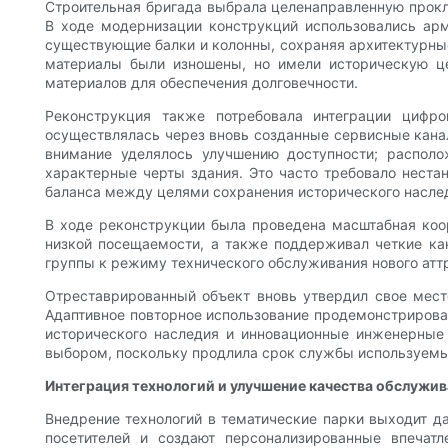
Строительная бригада выбрала целенаправленную прокл
В ходе модернизации конструкций использовались ар
существующие балки и колонны, сохраняя архитектурны
материалы были изношены, но имели историческую це
материалов для обеспечения долговечности.
Реконструкция также потребовала интеграции цифро
осуществлялась через вновь созданные сервисные канал
внимание уделялось улучшению доступности; располо
характерные черты здания. Это часто требовало нест
баланса между целями сохранения исторического насле
В ходе реконструкции была проведена масштабная коо
низкой посещаемости, а также поддерживал четкие ка
группы к режиму технического обслуживания нового атт
Отреставрированный объект вновь утвердил свое место
Адаптивное повторное использование продемонстрировал
исторического наследия и инновационные инженерные
выбором, поскольку продлила срок службы используемых
Интеграция технологий и улучшение качества обслужив
Внедрение технологий в тематические парки выходит д
посетителей и создают персонализированные впечатл