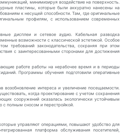
оммуникаций, минимизируя воздействие на поверхность.
урные пластины, которые были аккуратно нанесены на
ованиям к несущей способности. Там, где оригинальные
ригинальным профилям, с использованием современных
ивные дисплеи и сетевое аудио. Кабельная разводка
ременные возможности с классической эстетикой. Особое
том требований законодательства, сохраняя при этом
йствия с заинтересованными сторонами для достижения
шающие работе работы на нерабочее время и в периоды
жиданий. Программы обучения подготовили оперативные
ав возобновление интереса и увеличение посещаемости.
уществовать, когда проектирование с учетом сохранения
ующих сооружений оказалась экологически устойчивым
ю с полным сносом и перестройкой.
 которые управляют операциями, повышают удобство для
нтегрированная платформа обслуживания посетителей,