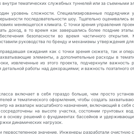
х внутри тематических служебных туннелей или за съемными э
один уровень сложности. Специализированные подрядчики у
ерывности последовательности шоу. Тщательно оценивались в
словиях меняющегося климата. С точки зрения управления прое
чать доход, в то время как завершались более поздние этапы
беспечения безопасности во время частичного открытия.
оставили руководства по бренду и механизмы утверждения дл
оправдавшая ожидания как с точки зрения сюжета, так и опер
ахватывающие элементы, а дополнительные расходы в темати
ки, извлеченные из этого проекта, подчеркнули важность р
 детальной работы над декорациями; и важность поэтапного 
ласса включает в себя гораздо больше, чем просто установ
телей и тематического оформления, чтобы создать захватыва
тр на аквапарк масштабного назначения, включающий в себя 
 сосредоточены на высоте участка, состоянии грунтовых во
и в основу решений о фундаментах бассейнов и удерживающих
ержки динамических нагрузок.
и первостепенное значение. Инженеры разработали очистную с