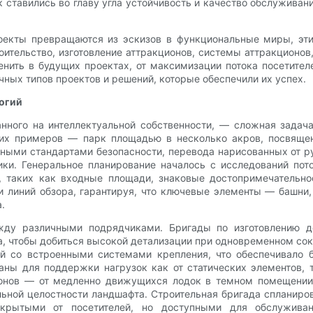
к ставились во главу угла устойчивость и качество обслуживан
оекты превращаются из эскизов в функциональные миры, эт
ительство, изготовление аттракционов, системы аттракционов,
ить в будущих проектах, от максимизации потока посетите
чных типов проектов и решений, которые обеспечили их успех.
огий
нного на интеллектуальной собственности, — сложная задач
рких примеров — парк площадью в несколько акров, посвяще
нными стандартами безопасности, перевода нарисованных от р
ки. Генеральное планирование началось с исследований пото
, таких как входные площади, знаковые достопримечательн
 линий обзора, гарантируя, что ключевые элементы — башни
.
ежду различными подрядчиками. Бригады по изготовлению 
, чтобы добиться высокой детализации при одновременном со
й со встроенными системами крепления, что обеспечивало б
ны для поддержки нагрузок как от статических элементов, т
ионов — от медленно движущихся лодок в темном помещени
льной целостности ландшафта. Строительная бригада спланир
крытыми от посетителей, но доступными для обслуживан