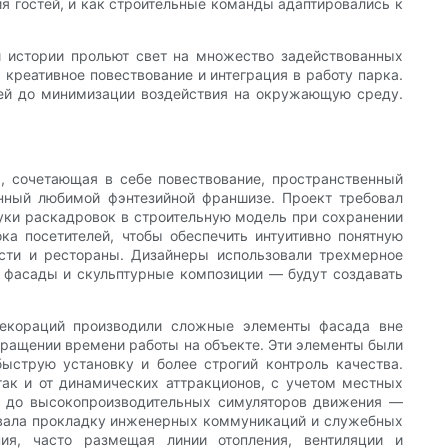
ия гостей, и как строительные команды адаптировались к
и истории прольют свет на множество задействованных
 креативное повествование и интеграция в работу парка.
лей до минимизации воздействия на окружающую среду.
а, сочетающая в себе повествование, пространственный
нный любимой фэнтезийной франшизе. Проект требовал
уки раскадровок в строительную модель при сохранении
ка посетителей, чтобы обеспечить интуитивно понятную
ости и рестораны. Дизайнеры использовали трехмерное
, фасады и скульптурные композиции — будут создавать
декораций производили сложные элементы фасада вне
кращении времени работы на объекте. Эти элементы были
ыструю установку и более строгий контроль качества.
ак и от динамических аттракционов, с учетом местных
и до высокопроизводительных симуляторов движения —
овала прокладку инженерных коммуникаций и служебных
ия, часто размещая линии отопления, вентиляции и