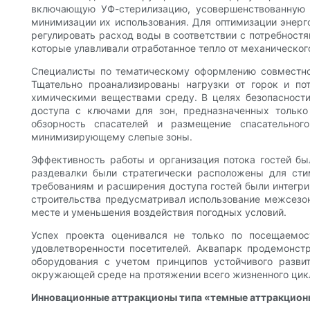
включающую УФ-стерилизацию, усовершенствованную 
минимизации их использования. Для оптимизации энерг
регулировать расход воды в соответствии с потребност
которые улавливали отработанное тепло от механическог
Специалисты по тематическому оформлению совместно
Тщательно проанализированы нагрузки от горок и п
химическими веществами среду. В целях безопасност
доступа с ключами для зон, предназначенных только
обзорность спасателей и размещение спасательно
минимизирующему слепые зоны.
Эффективность работы и организация потока гостей б
раздевалки были стратегически расположены для сти
требованиям и расширения доступа гостей были интегри
строительства предусматривал использование межсезо
месте и уменьшения воздействия погодных условий.
Успех проекта оценивался не только по посещаемос
удовлетворенности посетителей. Аквапарк продемонст
оборудования с учетом принципов устойчивого разви
окружающей среде на протяжении всего жизненного цик
Инновационные аттракционы типа «темные аттракционы