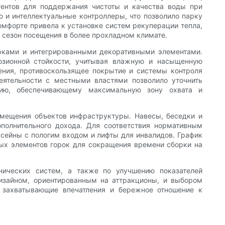
ентов для поддержания чистоты и качества воды при
 и интеллектуальные контроллеры, что позволило парку
омфорте привела к установке систем рекуперации тепла,
 сезон посещения в более прохладном климате.
рками и интегрированными декоративными элементами.
озионной стойкости, учитывая влажную и насыщенную
ния, противоскользящее покрытие и системы контроля
еятельности с местными властями позволило уточнить
нию, обеспечивающему максимальную зону охвата и
змещения объектов инфраструктуры. Навесы, беседки и
полнительного дохода. Для соответствия нормативным
ссейны с пологим входом и лифты для инвалидов. График
ых элементов горок для сокращения времени сборки на
нических систем, а также по улучшению показателей
дизайном, ориентированным на аттракционы, и выбором
е захватывающие впечатления и бережное отношение к