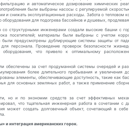
фильтрацию и автоматическое дозирование химических реаг
опотребления были выбраны насосы с регулируемой скоростью
ями и снижать эксплуатационные расходы. Забота о тепловом к
о оборудования для подогрева бассейнов и душевых, продлевая
 со структурными инженерами создали высокие башни с го
отока посетителей; материалы были выбраны с учетом корр
и были предусмотрены дублирующие системы защиты от паде
 для персонала. Проведение проверок безопасности жизнед
го оборудования, что привело к оптимальному расположе
ыли обеспечены за счет продуманной системы очередей и ра
мулирования более длительного пребывания и увеличения до
рованы элементы, обеспечивающие доступность, такие как ба
нья для основных земляных работ, а также применение сборн
ти, но и по экономии средств за счет эффективных меха
рировал, что тщательная инженерная работа в сочетании с 
тия может создать долговечный объект, сочетающий в себ
ла.
» и интеграция американских горок.