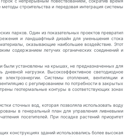
 горок с непрерывным повествованием, сократив время
е методы строительства и передовая интеграция системы
еских парков. Один из показательных проектов превратил
бережения и ландшафтный дизайн для уменьшения стока
 материалы, оказывающие наибольшее воздействие. Этот
изким содержанием летучих органических соединений и
и были установлены на крышах, не предназначенных для
ть дневной нагрузки. Высокоэффективное светодиодное
 электроэнергии. Системы отопления, вентиляции и
 вентиляцию с регулированием по потребности в закрытых
отрены геотермальные контуры в соответствующих зонах
стки сточных вод, которая позволяла использовать воду
рированы в генеральный план для управления ливневыми
чатления посетителей. При посадке растений приоритет
щих конструкциях зданий использовались более высокая