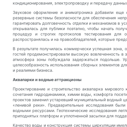
кондиционирования, электропроводку и передачу данны
Звуковое оформление и аниматроника добавили еще 
резервные системы безопасности для обеспечения непр
гарантировать долговечность отделки и механизмов в у
открывалась для публики поэтапно, чтобы начать полу
процедур и строгих протоколов тестирования для о
распространялась и на правообладателей, которые пред
В результате получилась коммерчески успешная зона, 
гостей продемонстрировали высокую вовлеченность в з
атмосфера зоны побуждала задержаться подольше. Уро
целесообразность использования сборных элементов для
и реалиями бизнеса.
Аквапарки и водные аттракционы
Проектирование и строительство аквапарка мирового к
сочетания гидродинамики, химии воды, комфорта посети
проектов заменил устаревший муниципальный водный цен
«ленивой реки». Предварительные исследования были
водными ресурсами. Геотехнические исследования легл
приподнятых платформ и уплотненной засыпки для подд
Качество воды и конструкция системы циркуляции имел