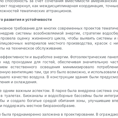
ю способность за счёт сочетания вместимости американских
оект подчеркнул, как междисциплинарная координация, точны
можностей тематических аттракционов.
о развития и устойчивости
сновное требование для многих современных проектов тематич
внедрив системы возобновляемой энергии, стратегии водос
 провела оценку жизненного цикла, чтобы выявить системы и
облицовочных материалов местного производства, красок с н
ты на техническое обслуживание.
ффективности и выработке энергии. Фотоэлектрические панел
ы над проходами для гостей, обеспечивая значительную час
ием естественного освещения минимизировало потребление
нную вентиляцию там, где это было возможно, и использовали
чшало качество воздуха. В конструкции здания были предусм
ления и охлаждения.
 одним важным аспектом. В парке была внедрена система очи
 в туалетах. Биоканалы и водосборные бассейны были интег
бы и создало богатые средой обитания зоны, улучшившие впе
 и поддержать местное биоразнообразие.
 была преднамеренно заложена в проектировании. В ограждаю