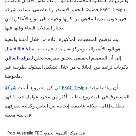
والترتيبات المكانية المحسّنة للتدفق، وعلم نفس الألوان المصمم
خصيصًا لتحفيز الاستقرار العاطفي، تساعد شركة ESAC Design
في تحويل مدن الملاهي من كونها وجهات إلى أنواع الأماكن التي
تختار العائلات قضاء وقتها فيها.
يتم توضيح المنهجيات المذكورة أعلاه من خلال أمثلة واقعية
تشير مراكز الترفيه العائلية
هوبالوبا
الأسترالية ومركز
AREA 51
مثل:
إلى أن التصميم الحقيقي يتحقق بطريقة تخلق
للترفيه العائلي
ذكريات ترابط بين العائلات من خلال تشكيل السلوك بطريقة غير
ملحوظة.
أن زيادة الوقت
شركة ESAC Design
في كل مشروع، أثبتت
المستغرق في المشروع يتطلب أكثر من مجرد عوامل جذب؛ فهو
يتطلب إقامة علاقة عاطفية إيجابية بين الناس وكيفية تصرفهم
في بيئة معينة.
Pop Australia FEC في مركز التسوق لجميع