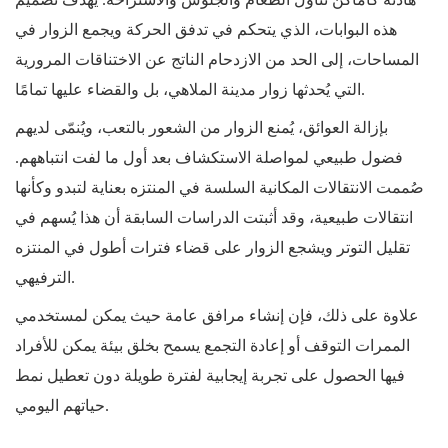
هادئة كأماكن تناول الطعام والجلوس والاستراحة. يهدف تصميم
هذه البوابات، الذي يتحكم في تدفق الحركة ويجمع الزوار في
المساحات، إلى الحد من الازدحام الناتج عن الاختناقات المرورية
التي يُحدثها زوار مدينة الملاهي، بل والقضاء عليها تمامًا.
بإزالة العوائق، يُمنع الزوار من الشعور بالتعب، ويُنمّى لديهم
فضول طبيعي لمواصلة الاستكشاف بعد أول ما لفت انتباههم.
صُممت الانتقالات المكانية السلسة في المنتزه بعناية لتبدو وكأنها
انتقالات طبيعية، وقد أثبتت الدراسات السابقة أن هذا يُسهم في
تقليل التوتر ويشجع الزوار على قضاء فترات أطول في المنتزه
الترفيهي.
علاوة على ذلك، فإن إنشاء مرافق عامة حيث يمكن لمستخدمي
الممرات التوقف أو إعادة التجمع يسمح بخلق بيئة يمكن للأفراد
فيها الحصول على تجربة إيجابية لفترة طويلة دون تعطيل نمط
حياتهم اليومي.