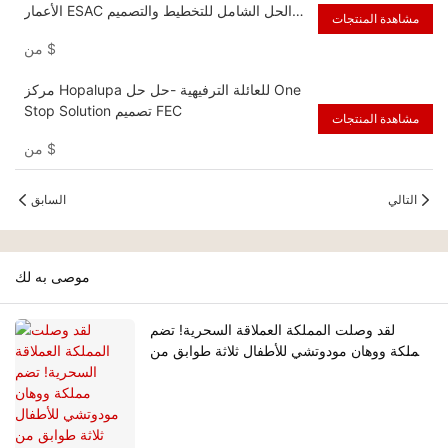
الأعمار ESAC الحل الشامل للتخطيط والتصميم
مشاهدة المنتجات
والبناء
$
من
مركز Hopalupa للعائلة الترفيهية -حل حل One
Stop Solution تصميم FEC
مشاهدة المنتجات
$
من
التالي
السابق
موصى به لك
لقد وصلت المملكة العملاقة السحرية! تضم
مملكة ووهان مودوتشي للأطفال ثلاثة طوابق من
مرافق الترفيه مع أكثر من 60 لعبة مثيرة.