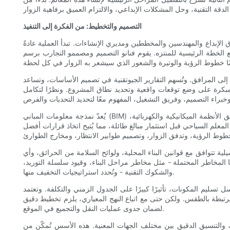
التصميم والتخطيط: من الفكرة إلى التنفيذ
 الإبداع والمهندسين والمخططين ومديري الإنشاءات. تبدأ العملية عادةً
الخطة الرئيسية للمنتزه. يقوم فنانو التصميم ومصممو التجارب برسم
 إلى المرافق. وتُسهم التقارير الجيوتقنية في تصميم الأساسات، وتساعد
 المبكرة على وضع توقعات واقعية وتحديد نطاق المشروع. ونظرًا لتكامل
يُعدّ نمذجة معلومات المباني (BIM) أداةً فعّالة في التخطيط الحديث. تُمكّن هذه التقنية الفرق من بناء تمثيل رقمي مشترك للمَعلم السياحي وسياقه، مما يُتيح اكتشاف التداخلات، وتنسيق الأنظمة الميكانيكية والكهربائية،
معلم السياحي قبل استثمار مبالغ طائلة، مما يُتيح اتخاذ قرارات أفضل
ة تتوافق مع قوانين البناء المحلية، ولوائح السلامة من الحرائق، وأي
ا المخاطر المحتملة - مثل مخاطر مراحل البناء، وقيود سلسلة التوريد،
والشكوك التقنية - وتُحدد استراتيجيات التخفيف منها.
 تسليم المكونات، تأثيرًا كبيرًا على الجدول الزمني والتكلفة. وتعتمد
المرتبطة بالطقس. ولكن حتى مع اتباع النهج المعياري، يلزم تخطيط دقيق
لضمان جدوى عمليات النقل والتجميع في الموقع.
عية، والتنسيق الدقيق بين مختلف الجهات المعنية. هذه الأسس تُمكّن من