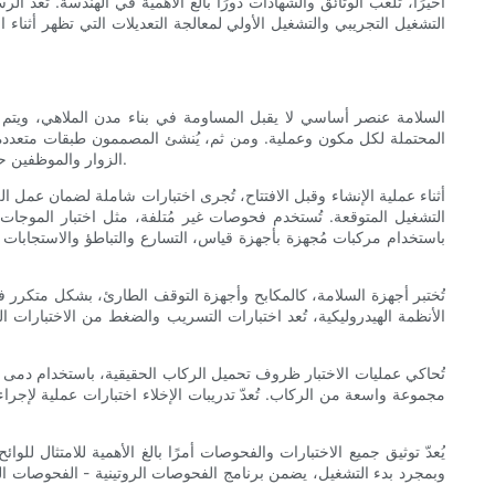
أخيرًا، تلعب الوثائق والشهادات دورًا بالغ الأهمية في الهندسة. تُعدّ 
التشغيل التجريبي والتشغيل الأولي لمعالجة التعديلات التي تظهر أثناء
السلامة عنصر أساسي لا يقبل المساومة في بناء مدن الملاهي، ويتم ض
المحتملة لكل مكون وعملية. ومن ثم، يُنشئ المصممون طبقات متعددة م
الزوار والموظفين حتى في حال حدوث عطل. كما تُدمج مسارات الخروج في حالات الطوارئ، وأنظمة التقييد، ومنصات الإخلاء، ومداخل فرق الاستجابة الأولى في التصميم.
أثناء عملية الإنشاء وقبل الافتتاح، تُجرى اختبارات شاملة لضمان عمل ال
التشغيل المتوقعة. تُستخدم فحوصات غير مُتلفة، مثل اختبار الموجات
باستخدام مركبات مُجهزة بأجهزة قياس، التسارع والتباطؤ والاستجابا
تُختبر أجهزة السلامة، كالمكابح وأجهزة التوقف الطارئ، بشكل متكرر 
الأنظمة الهيدروليكية، تُعد اختبارات التسريب والضغط من الاختبارات 
تُحاكي عمليات الاختبار ظروف تحميل الركاب الحقيقية، باستخدام دمى مُ
مجموعة واسعة من الركاب. تُعدّ تدريبات الإخلاء اختبارات عملية لإج
يُعدّ توثيق جميع الاختبارات والفحوصات أمرًا بالغ الأهمية للامتثال ل
وبمجرد بدء التشغيل، يضمن برنامج الفحوصات الروتينية - الفحوصات اليوم