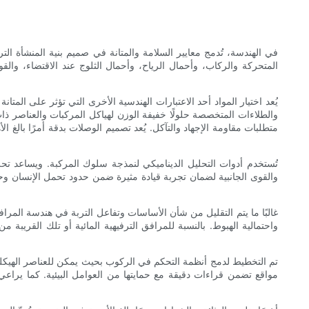
في الهندسة، تُدمج معايير السلامة والمتانة في صميم بنية المنشأة ال
المتحركة والركاب، وأحمال الرياح، وأحمال الثلوج عند الاقتضاء، وا
يُعد اختيار المواد أحد الاعتبارات الهندسية الأخرى التي تؤثر على المتان
والطلاءات المتخصصة حلولًا خفيفة الوزن لهياكل المركبات والعناصر ذ
متطلبات مقاومة الإجهاد والتآكل. يُعد تصميم الوصلات بدقة أمرًا بالغ ال
تُستخدم أدوات التحليل الديناميكي لنمذجة سلوك المركبة. ويساعد تحليل
والقوى الجانبية لضمان تجربة قيادة مثيرة ضمن حدود تحمل الإنسان وحد
غالبًا ما يتم التقليل من شأن الأساسات وتفاعل التربة في هندسة المراف
واحتمالية الهبوط. بالنسبة للمرافق الترفيهية المائية أو تلك القريبة
تم التخطيط لدمج أنظمة التحكم في الركوب بحيث يمكن للعناصر الهيكل
مواقع تضمن قراءات دقيقة مع حمايتها من العوامل البيئية. كما يرا