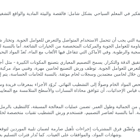
كير في المعلم السياحي بشكل شامل: فالقصة والبيئة المادية والواقع التشغ
ياحية التي يجب أن تتحمل الاستخدام المتواصل والتعرض للعوامل الجوية. وتختار شرك
مقاومة للعوامل الجوية والمركبات المتخصصة من الخيارات الشائعة. أما بالنسبة ل
قيق الدقة والتكرار. يسمح التصميم المعياري بتصنيع المكونات الكبيرة - مثل أ
التعرض للعوامل الجوية. توظف ورش التصنيع لحامين مهرة، وفنيي مواد مركبة
ص المواد الخام وصولًا إلى التشطيب النهائي. تُزوّد ​​الأجزاء بمعرفات فريدة 
ت قياس الإحداثيات، أن تتوافق محاذاة المسارات والأسطح المتلامسة مع المعايير
الجمالية وطول العمر. تضمن عمليات المعالجة المسبقة، كالتنظيف بالرمل والطل
مة. أما بالنسبة لعناصر التصميم، فتستخدم ورش التشطيب تقنيات متخصصة لخلق 
نيع. وتُطبّق فرق المشتريات إجراءات تأهيل صارمة لضمان تلبية الموردين لتوق
وشهادات المواد، والموافقات على العينات. كما تُدار فترات التسليم بعناية، وتُراعى خطط الطوارئ أي اضطرابات محتملة في سلسلة التوريد.