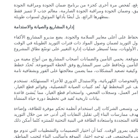
امج ضمان الجودة ومراقبة الجودة (QA/QC) الخاص بالمقاول. تُسجل هوامش التفاوت في التركيب، وفحوصات عزم ربط البراغي، والتحقق من المحاذاة.
لدقيق، وضمان الجودة ومراقبة الجودة الصارمة، معالم جذب لا تتميز فقط
بمظهرها الرائع، بل أيضًا بأدائها الموثوق لسنوات طويلة.
إدارة المشاريع والصيانة والاستدامة
 الحفاظ على أعلى معايير السلامة والجودة. يضع مديرو المشاريع الأكفاء
داول التوريد لضمان وصول المواد ذات فترات التوريد الطويلة في الوقت
المتوقعة. يحمي التأمين والضمانات أصحاب المشاريع من أنواع معينة من
لتأمين ويُحافظ على سير المشاريع وفق الخطة الموضوعة. تُحدّد خطط
والفحوصات الكهربائية، والاستبدال الدوري للأجزاء المستهلكة. تستخدم
غير المخطط لها. تُعد كتيبات الصيانة التفصيلية، وقوائم قطع الغيار،
أوامر العمل، وسجلات الفحص، واستخدام قطع الغيار، مما يُنشئ قاعدة
بيانات تاريخية تُفيد في تخطيط دورة حياة المنشأة.
م موفرة للطاقة، وإضاءة LED، وأنظمة تكييف هواء عالية الكفاءة للتجارب الداخلية. كما تُسهم تجهيزات توفير
هدف ممارسات البناء إلى تقليل النفايات إلى أدنى حد من خلال التوريد
تكاليف بمرور الوقت. كما أن اختيار التصميمات والتشطيبات التي تدوم مع
 والمجتمعي في توجيه اختيار الموقع وأساليب البناء لتجنب المناطق