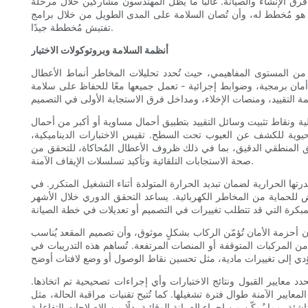
يه فرق الإنشاء والصيانة. غالبًا ما يظل المهندسون مشاركين خلال مرحلة
كما هو مُخطط له، وأن تُصان السلامة على المدى الطويل من خلال برامج
تفتيش مُخططة جيدًا.
أنظمة السلامة وبروتوكولات الاختبار
 من المستوى المفاهيمي، حيث تُحدد تحليلات المخاطر أنماط الأعطال
مان برمجية، وضوابط إجرائية - تعمل جميعها معًا للحفاظ على سلامة
كلية ونقاط تثبيت وسائل التقييد بتطبيق أحمال مساوية أو أكبر من أحمال
لحيوية للكشف عن العيوب تحت السطح. تقيس الاختبارات الديناميكية،
ق المنطقي الدقيق، بما في ذلك ظروف الأعطال المُحاكاة، للتحقق من
صحة الاستجابات التلقائية وتأكيد تسلسلات الإيقاف الآمنة.
الحرارية لضمان تبديد الحرارة المتولدة أثناء التشغيل المتكرر. في
ض للحماية من المخاطر الكهربائية. يساعد التحقق الدوري خلال الأشهر
ن أحزمة الأمان تُؤمّن الركاب بشكلٍ موثوق، وأن تصميم المقعد يُناسب
 المركبات المتوقفة أو المنصات المرتفعة. تُساهم هذه التدريبات في
دد معايير القبول ونتائج الاختبارات وأي إجراءات تصحيحية تم اتخاذها.
ايير الآمنة طوال فترة تشغيلها. كما تُتيح تقنيات مراقبة الحالة، مثل