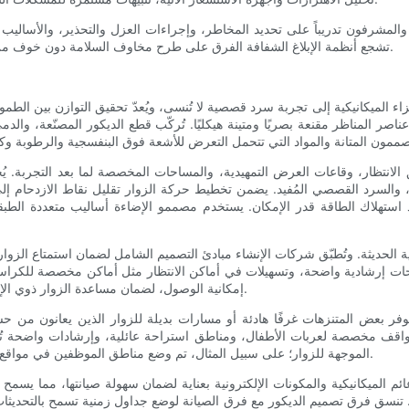
لمشرفون تدريباً على تحديد المخاطر، وإجراءات العزل والتحذير، والأساليب 
تشجع أنظمة الإبلاغ الشفافة الفرق على طرح مخاوف السلامة دون خوف من الانتقام، مما يؤدي إلى تحسين مستمر ونتائج أكثر أماناً لجميع المعنيين.
ء الميكانيكية إلى تجربة سرد قصصية لا تُنسى، ويُعدّ تحقيق التوازن بين الطم
ناصر المناظر مقنعة بصريًا ومتينة هيكليًا. تُركّب قطع الديكور المصنّعة، و
تظار، وقاعات العرض التمهيدية، والمساحات المخصصة لما بعد التجربة. يُ
ة، والسرد القصصي المُفيد. يضمن تخطيط حركة الزوار تقليل نقاط الازدحام إ
استهلاك الطاقة قدر الإمكان. يستخدم مصممو الإضاءة أساليب متعددة الطبقات
احية الحديثة. وتُطبّق شركات الإنشاء مبادئ التصميم الشامل لضمان استمتاع الز
حات إرشادية واضحة، وتسهيلات في أماكن الانتظار مثل أماكن مخصصة للكراسي ا
إمكانية الوصول، لضمان مساعدة الزوار ذوي الإعاقة الحركية على النزول من اللعبة أو الوصول إلى مناطق آمنة بكفاءة.
فر بعض المتنزهات غرفًا هادئة أو مسارات بديلة للزوار الذين يعانون من حسا
مواقف مخصصة لعربات الأطفال، ومناطق استراحة عائلية، وإرشادات واضحة تُسهّ
الموجهة للزوار؛ على سبيل المثال، تم وضع مناطق الموظفين في مواقع تُمكّنهم من الاستجابة السريعة لمساعدة الزوار ذوي الاحتياجات الخاصة.
عائم الميكانيكية والمكونات الإلكترونية بعناية لضمان سهولة صيانتها، مما يسم
وار. تنسق فرق تصميم الديكور مع فرق الصيانة لوضع جداول زمنية تسمح بالتحديثا