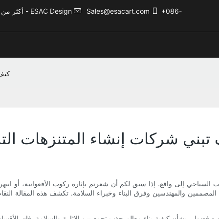
+086-
Sales@esacart.com
أكثر من 5000 حالة تصميم ترفيهي، وأكثر من 20 عامًا من الخبرة في صناعة الترفيه - ESAC Design
كيف 
تبني شركات إنشاء المتنزهات التر
 السياحي إلى واقع. إذا سبق لكم أن شعرتم بإثارة ركوب الأفعوانية، أو انبه
ن المصممين والمهندسين وفرق البناء وخبراء السلامة. تكشف هذه المقالة الن
لتحويل الرؤى الإب
ضولي بشأن كيفية بناء معالم جذب تجمع بين الإثارة والسلامة، فإن الأقسام الت