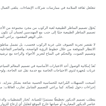
تتغلغل ثقافة السلامة في ممارسات شركات الإنشاءات. يتلقى العمال وا
يُحوّل تصميم المناظر الطبيعية لعبة الركوب من مجرد مجموعة من الأجزا
تصميم المناظر الطبيعية جنبًا إلى جنب مع المهندسين لضمان أن تكون ع
على الوهم المقصود. يراعي المصممون المتانة والمواد التي تتحمل التعرض للأشعة فوق البنفسجية والرطوبة وكثرة احتكاك الزوار مع الحفاظ على اللمسة النهائية والملمس المطلوبين.
لا تقتصر تجربة الضيوف على عربة الركوب فحسب، بل تشمل مناطق الان
الانتظار المتوقعة من خلال خطوط الرؤية الواضحة، والعناصر التفاعلي
وتصميم الصوت، والتحكم في المناخ لتعزيز الأجواء والراحة مع ترشيد 
تُعدّ إمكانية الوصول أحد الاعتبارات الأساسية في تصميم المعالم السي
عربات مُجهزة لذوي الاحتياجات الخاصة مع خدمة نقل عند الحاجة، ولو
أصبحت التسهيلات المُراعية للحساسية الحسية شائعة بشكل متزايد. تو
إجراءات دخول مُعدّلة. كما يراعي التصميم الشامل تجارب العائلات: 
يتطلب تصميم الديكور تخطيطًا مستمرًا للصيانة. تُختار التشطيبات والد
عناصر الديكور المعيارية أو صيانتها خارج الموقع لتقليل أي إزعاج للز