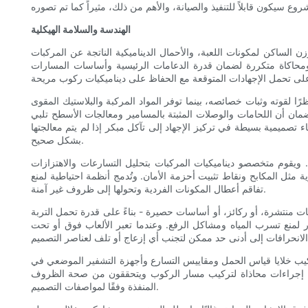
الهندسة والسلامة الهيكلية
 الساكن لمكونات اللعبة، والأحمال الديناميكية الناتجة عن المركبات
ت ومحاكاة متكررة لضمان قدرة الدعامات الرئيسية وأساسات المسارات
نظرًا لقوته وثبات خصائصه، بينما توفر المواد المركبة والبلاستيك المقوى
مان أن اللحامات والوصلات المثبتة بالمسامير ومعالجات الأسطح تلبي
طاء تصميمية بسيطة في تركيز الإجهاد إلى تآكل مبكر إذا لم يتم معالجتها
بشكل صحيح.
يل. ويقوم متخصصو ديناميكيات المركبات بتحليل التسارعات والاهتزازات
مثل المكابح ونقاط تثبيت أحزمة الأمان. وتُدمج أنظمة احتياطية لمنع
تفاقم أعطال المكونات الفردية وتحولها إلى ظروف غير آمنة.
سات منتشرة، أو ركائز، أو أساسات حصيرة - بناءً على قدرة تحمل التربة
بار لمنع تسرب المياه ومشاكل الرفع. وعندما تعبر الألعاب فوق أو تحت
كيب خلايا قياس الحمل ومقاييس التسارع وأجهزة التشفير الموضعي في
ورون إجراءات محاذاة لتركيب مسار الركوب ويتحققون من صحة الظروف
المنفذة وفقًا لمواصفات التصميم.