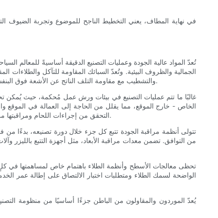
في نهاية المطاف، يعني التخطيط الناجح للموضوع وتجربة الضيوف التف
تُعدّ المواد عالية الجودة وعمليات التصنيع الدقيقة أساسيةً للمعالم الس
الجمالية والظروف البيئية. وتُعدّ السبائك المقاومة للتآكل والطلاءات ال
والتشطيب مع مقاومة التلف الناتج عن الأشعة فوق البنفسجية والرطوبة. وفي الأماكن التي تتفاعل فيها الألعاب مع الماء، تُعدّ المواد البحرية والإلكترونيات المغلقة من المعايير الأساسية لتجنب الأعطال المبكرة.
غالبًا ما تتم عمليات التصنيع في بيئات ورش عمل مُحكمة، حيث يُمكن تح
الخاص - خارج الموقع، مما يقلل من الحاجة إلى العمالة في الموقع و
التحقق من إجراءات اللحام ومراقبتها من خلال لحامين معتمدين وسجلات لحام موثقة. بالنسبة للحامات الحساسة، يتم إجراء اختبارات غير مدمرة لضمان سلامة المكونات قبل مغادرتها المصنع.
تتولى أنظمة مراقبة الجودة تتبع كل جزء خلال دورة تصنيعه، بدءًا من فح
من التوافق. تضمن معدات مراقبة الأبعاد، مثل أجهزة التتبع بالليزر وآلا
تحظى معالجات الأسطح وأنظمة الطلاء باهتمام خاص لمساهمتها في كلٍ من 
الواضحة لسمك الطلاء ومتطلبات اختبار الالتصاق على إطالة عمر الخد
يُعدّ الموردون والمقاولون من الباطن جزءًا أساسيًا من منظومة التص