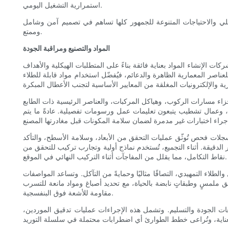
استمرارية التشغيل اليومي.
يلي والاحتياجات المتنوعة للجمهور كلها تساهم في تصميم آمن وشامل
وممتع.
المواد والتصنيع ومراقبة الجودة
ات الإنشاء المواد بعناية فائقة بناءً على المتطلبات الهيكلية والأهداف
لعناصر المعمارية الظاهرة والدعائم، فيُفضّل استخدام مواد قابلة للطلاء
جزاء مسارات الركوب، وهياكل المركبات، والعناصر الرئيسية ذات الطابع
، وعمال تشطيب يتبعون تعليمات عمل ورسومات تفصيلية. عادةً ما يتم
وسجلات فحص تُوثّق عمليات التحقق من الأبعاد، وسلامة الأسطح، والتأكد
 الدقيقة. أثناء التجميع، تُستخدم نماذج أولية وتجارب تركيب للتحقق من
نقاط التكامل، مما يقلل من المفاجآت أثناء التركيب النهائي في الموقع.
اء التمهيدي، التصاقًا مثاليًا وحمايةً من التآكل. وتساعد المواصفات
ملمسٍ وطبقاتٍ نابضة بالحياة، مع تحديد أصباغ ومواد مانعة للتسرب
مقاومة للأشعة فوق البنفسجية.
عات الجودة والتسليم. وتشمل هذه الإجراءات عمليات تدقيق الموردين،