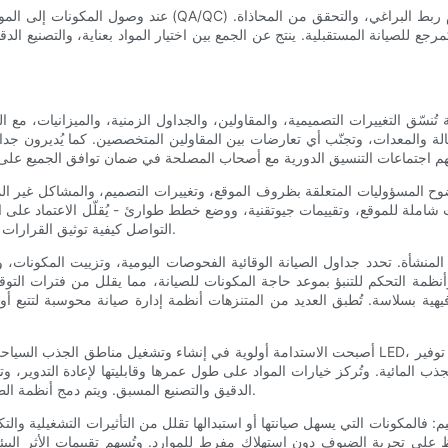
عند وصول المكونات إلى الموقع، تُفحص مرة أخرى كجزء من برن
رجع للصيانة المستقبلية. ينتج عن الجمع بين اختيار المواد بعناية، والتصنيع ا
طة تُنسّق التغييرات التصميمية، والمقاولين، والجداول الزمنية، والميزانيات، مع
لعمالة والمعدات، وتجنّب أي تعارضات بين المقاولين المتخصصين. كما يُديرون ج
د بوضوح المسؤوليات المتعلقة بظروف الموقع، وتغييرات التصميم، والمشاكل غير 
شاملة للموقع، وتقييمات جيوتقنية، ووضع خطط طوارئ - يُقلّل الاعتماد على ا
التواصل كيفية توثيق القرارات وكيفية تصعيد المشكلات، مما يضمن معالجتها على الفور وبشفافية تامة.
المنشأة. تحدد جداول الصيانة الوقائية الفحوصات اليومية، وتزييت المكونات، 
أنظمة التحكم للتنبؤ بموعد حاجة المكونات للصيانة، مما يقلل من فترات التوقف 
يهية بسلاسة. تُطبق العديد من المتنزهات أنظمة إدارة صيانة محوسبة لتتبع 
أصبحت الاستدامة أولوية في إنشاء وتشغيل مناطق الجذب السياحي. وتسعى الشركات إلى استخدام أنظمة تحك
ب المائية. وتُركز خيارات المواد على طول عمرها وقابليتها لإعادة التدوير، وت
الدقيق والتصنيع المسبق. ويتم دمج أنظمة الطاقة المتجددة واستعادة الطاقة في البنية التحتية للمنتزه كلما أمكن ذلك.
م: فالمكونات التي يسهل صيانتها أو استبدالها تقلل من التأثيرات التشغيلية وال
 على تجربة الضيوف دون استهلاك مفرط للموارد. وتُسهم تقييمات الأثر البيئي