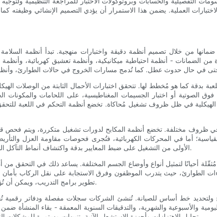
الرسومات التفصيلية والحسابات وبروتوكولات الاختبار للمراجعة التنظيمية ولتوج
 الاختبارات العملية. يضمن هذا الاستمرار أن يؤدي التصميم الإنشائي وظيفته 
مانها من خلال تصميم أنظمة دقيقة واختبارات منهجية. تبدأ أنظمة السلامة
ن الضمانات - أنظمة احتياطية ميكانيكية، وأنظمة تعشيق كهربائية، وأنظمة أ
لعبة بدقة كما هو مُخطط لها. تتحقق اختبارات الأحمال الثابتة من الوصلات الهي
 فوق الصوتية أو اختبار الجسيمات المغناطيسية، على اللحامات والمكونات ا
ت الهيكلية في ظل ظروف تشغيل مُحاكاة. تخضع أنظمة التحكم في اللعبة للتحق
في ظروف مختلفة. تخضع أنظمة المكابح لدورات تشغيل متكررة، ويتم فحص قدرتها 
القياسية؛ أما في المحركات الكهربائية، فتُجرى فحوصات مقاومة العزل والتأري
الأولى من التشغيل على ضبط المعايير بدقة واكتشاف أنماط التآكل المبكرة التي قد تتطلب تغييرات في التصميم أو تعديلات في خطة الصيانة.
ثقّلة أحيانًا لتمثيل أنواع وأوضاع الجسم المختلفة. يساعد ذلك في التحقق من أ
راءات الطوارئ، حيث يتدرب الموظفون وفرق الاستجابة على نقل الركاب بأمان من
تطوير برامج التدريب، ويمكن أن تُؤدي إلى تغييرات مادية، مثل تحسين نقاط الوصول أو وضع لافتات أوضح.
لوائح ولتحديد خط أساس للصيانة. تُنشئ الشركات سجلات مفصلة ودفاتر رقمية تُح
ية والأسبوعية والشهرية، والتدقيقات السنوية المعمقة - بقاء المنشأة ضمن المع
تحليل الاهتزازات وأجهزة الاستشعار الآنية، تنبيهات مستمرة للمشكلات الناشئة، مما يُمكّن من إجراء الصيانة الوقائية بدلًا من الإصلاحات التفاعلية.