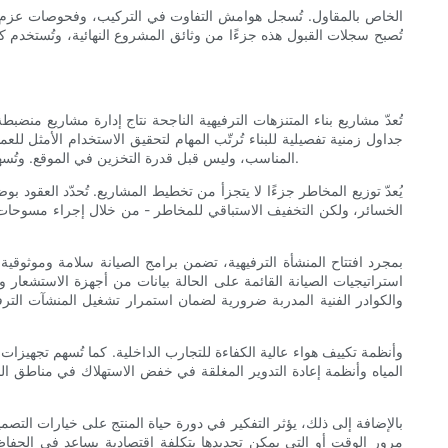
تُصبح سجلات القبول هذه جزءًا من وثائق المشروع النهائية، وتُستخدم كم
تُعدّ مشاريع بناء المتنزهات الترفيهية الناجحة نتاج إدارة مشاريع منضب
جداول زمنية تفصيلية للبناء تُرتّب المهام لتحقيق الاستخدام الأمثل ل
المناسب، وليس قبل قدرة التخزين في الموقع. وتُسهم اجتماعات التنسيق الدورية مع أصحاب المصلحة في ضمان توافق الجميع على الأولويات، بينما تُسيطر عمليات إدارة التغيير على توسّع نطاق المشروع.
يُعدّ توزيع المخاطر جزءًا لا يتجزأ من تخطيط المشاريع. تُحدّد العقو
الخسائر، ولكن التخفيف الاستباقي للمخاطر - من خلال إجراء مسوحات 
بمجرد افتتاح المنشأة الترفيهية، تضمن برامج الصيانة سلامة وموثوقية 
استراتيجيات الصيانة القائمة على الحالة بيانات من أجهزة الاستشعار و
والكوادر الفنية المدربة ضرورية لضمان استمرار تشغيل المنشآت الترف
المياه وأنظمة إعادة التدوير المغلقة في خفض الاستهلاك في مناطق الجذ
بالإضافة إلى ذلك، يؤثر التفكير في دورة حياة المنتج على خيارات التصمي
مرور الوقت أو التي يمكن تجديدها بتكلفة اقتصادية يساعد في الحفاظ