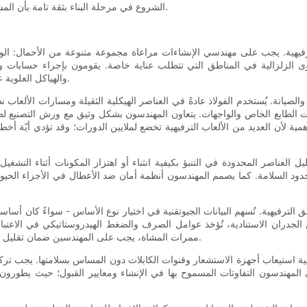
الشروع في مرحلة البناء بثقة تامة بأن المشروع سيكون قابلاً للتنفيذ والصيانة، والأهم من ذلك، مثيراً كما تم تصوره.
ترفيهية. يجب على مهندسي الإنشاءات مراعاة مجموعة متنوعة من الأحمال: الوزن
لقوى الزلزالية في المناطق التي تتطلب عناية خاصة. يقومون بإجراء حسابا
والهياكل العلوية على تحمل الإجهادات المتوقعة مع الحفاظ على ديناميكيات ركوب مريحة.
ة والصيانة. يُستخدم الفولاذ عادةً في العناصر الهيكلية الثقيلة ومسارات الألعاب 
ات الطابع الخاص والواجهات. يتعاون المهندسون بشكل وثيق مع ورش التصنيع لض
أهمية لأن العديد من الألعاب الترفيهية تخضع لملايين الدورات؛ وقد تؤدي أيّة أخ
 العناصر المحدودة في التنبؤ بكيفية انثناء أو اهتزاز المكونات أثناء التشغ
ود السلامة. كما يصمم المهندسون أنظمة أمان ضد الأعطال في الأجزاء الحيوية 
ق الترفيهية. تُسهم البيانات الجيوتقنية في اختيار نوع الأساس - سواءً كان أسا
 من الجدران الاستنادية، تُؤخذ عوامل الصرف والضغط الهيدروستاتيكي في الاعت
ممرات المشاة، يجب على المهندسين ضمان تقليل الانحرافات إلى أدنى حد ممكن لتجنب أي إزعاج أو تلف لعناصر التصميم.
ية استيعاب أجهزة الاستشعار وقنوات الكابلات دون المساس بسلامتها. يجب تر
عي المهندسون التفاوتات المسموح بها في الإنشاء ومعايير القبول؛ حيث يط