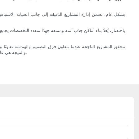
بشكل عام، تضمن إدارة المشاريع الدقيقة إلى جانب الصيانة الاستب
باختصار، يُعدّ بناء أماكن جذب آمنة وممتعة جهدًا متعدد التخصصات يجمع ب
تتحقق المشاريع الناجحة عندما تتعاون فرق التصميم والهندسة تعاونًا 
والنتيجة هي عالم من المعالم السياحية الغامرة والمثيرة والمتاحة للجميع، والتي تُسعد الزوار وتلبي في الوقت نفسه متطلبات الاستخدام المتواصل والتوقعات المتغيرة.