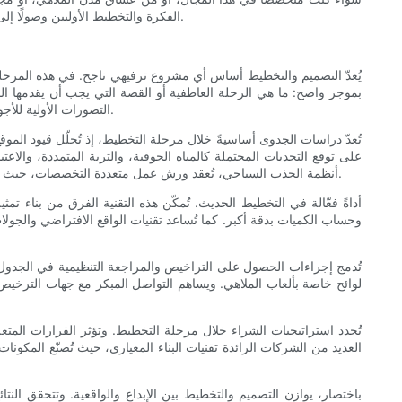
الفكرة والتخطيط الأوليين وصولًا إلى الصيانة والاستدامة على المدى الطويل، يتشكل كل جزء من العملية من خلال الدقة التقنية، وحل المشكلات الإبداعي، والالتزام العميق برفاهية الزوار.
يُعدّ التصميم والتخطيط أساس أي مشروع ترفيهي ناجح. في هذه المرحلة، ت
بموجز واضح: ما هي الرحلة العاطفية أو القصة التي يجب أن يقدمها ا
التصورات الأولية للأجواء والتسلسلات وتفاعلات الزوار، مع مراعاة ليس فقط الجاذبية البصرية، بل أيضًا خطوط الرؤية والوتيرة والشعور الذي سيشعر به الزوار في كل لحظة.
تُعدّ دراسات الجدوى أساسيةً خلال مرحلة التخطيط، إذ تُحلّل قيود المو
على توقع التحديات المحتملة كالمياه الجوفية، والتربة المتمددة، والا
أنظمة الجذب السياحي، تُعقد ورش عمل متعددة التخصصات، حيث يراجع المهندسون المعماريون، ومهندسو الإنشاءات، ومتخصصو أنظمة الألعاب، وخبراء التصميم، وفريق التشغيل، المفهوم معًا لتحديد التحديات والفرص.
وحساب الكميات بدقة أكبر. كما تُساعد تقنيات الواقع الافتراضي والجول
تُدمج إجراءات الحصول على التراخيص والمراجعة التنظيمية في الجدول ال
لوائح خاصة بألعاب الملاهي. ويساهم التواصل المبكر مع جهات الترخيص ف
تُحدد استراتيجيات الشراء خلال مرحلة التخطيط. وتؤثر القرارات المتعلق
العديد من الشركات الرائدة تقنيات البناء المعياري، حيث تُصنّع المكون
باختصار، يوازن التصميم والتخطيط بين الإبداع والواقعية. وتتحقق النتا