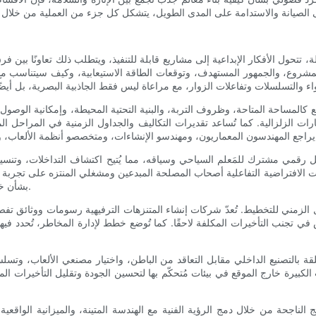
تحول الأفكار الإبداعية إلى مشاريع قابلة للتنفيذ، ويتطلب ذلك تعاونًا بين فرق
لمشروع، والجمهور المستهدف، وتوقعات الطاقة الاستيعابية، وكيف سيتناسب مع 
قع كالمساحة المتاحة، وظروف التربة، والبنية التحتية المحيطة، وإمكانية الوصول
عتبارات الزلزالية. كما تُساعد تقديرات التكاليف والجداول الزمنية في المراحل
ات الافتراضية التفاعلية أصحاب المصلحة المبدعين ومشغلي المنتزه على تجربة ال
بشأن خطوط الرؤية، وتدفق الزوار، وتصميم طوابير الانتظار، ومخارج الطوارئ.
زمني للتخطيط. تُعدّ شركات إنشاء المتنزهات الترفيهية رسومات ووثائق تفصيلي
ي تجنب التأخيرات المكلفة لاحقًا. كما تُوضع خطط لإدارة المخاطر، تُحدد فيه
ة بالتصنيع الداخلي مقابل التعاقد من الباطن، واختيار مصنعي الألعاب، وتسلسل
ات الكبيرة خارج الموقع في بيئات مُتحكّم بها لتحسين الجودة وتقليل التأخيرات 
ئج الناجحة من خلال دمج الرؤية الفنية مع الهندسة المتينة، والميزانية الواق