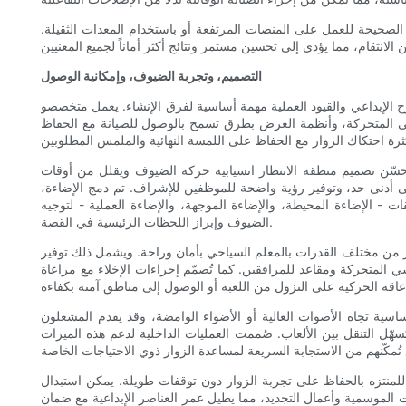
الصحيحة للعمل على المنصات المرتفعة أو باستخدام المعدات الثقيلة.
التصميم، وتجربة الضيوف، وإمكانية الوصول
وح الإبداعي والقيود العملية مهمة أساسية لفرق الإنشاء. يعمل متخصصو
الدمى المتحركة، وأنظمة العرض بطرق تسمح بالوصول للصيانة مع الحفاظ
حسّن تصميم منطقة الانتظار انسيابية حركة الضيوف ويقلل من أوقات
لى أدنى حد، وتوفير رؤية واضحة للموظفين للإشراف. تم دمج الإضاءة،
 - الإضاءة المحيطة، والإضاءة الموجهة، والإضاءة العملية - لتوجيه
الضيوف وإبراز اللحظات الرئيسية في القصة.
وار من مختلف القدرات بالمعلم السياحي بأمان وراحة. ويشمل ذلك توفير
لمتحركة ومقاعد للمرافقين. كما تُصمّم إجراءات الإخلاء مع مراعاة
سية تجاه الأصوات العالية أو الأضواء الوامضة، وقد يقدم المشغلون
ل التنقل بين الألعاب. صُممت العمليات الداخلية لدعم هذه الميزات
ح للمنتزه بالحفاظ على تجربة الزوار دون توقفات طويلة. يمكن استبدال
ت الموسمية وأعمال التجديد، مما يطيل عمر العناصر الإبداعية مع ضمان