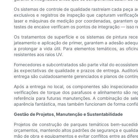
Os sistemas de controle de qualidade rastreiam cada peça ao
exclusivos e registros de inspeção que capturam verificaçõ
laser e máquinas de medição por coordenadas, garantem que
testes de encaixe verificam os pontos de integração — isso re
Os tratamentos de superfície e os sistemas de pintura rec
jateamento e aplicação de primer, garantem a adesão adequa
a prolongar a vida útil. Para elementos temáticos, as ofici
resistentes aos raios UV.
Fornecedores e subcontratados são parte vital do ecossiste
às expectativas de qualidade e prazos de entrega. Auditor
entrega são cuidadosamente gerenciados e planos de conting
Após a entrega no local, os componentes são inspecionado
verificações de torque dos parafusos e alinhamento são r
referência para futuras manutenções. A combinação de sele
aparência fantástica, mas também funcionam de forma confiá
Gestão de Projetos, Manutenção e Sustentabilidade
Projetos de construção de parques temáticos bem-sucedido
orçamentos, mantendo altos padrões de segurança e qualidad
mão de obra e equipamentos e evitar conflitos entre as dife