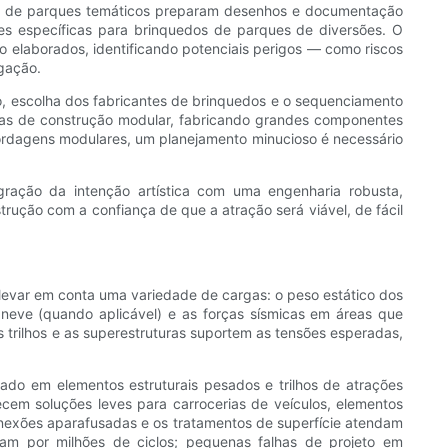
ão de parques temáticos preparam desenhos e documentação
es específicas para brinquedos de parques de diversões. O
o elaborados, identificando potenciais perigos — como riscos
igação.
ão, escolha dos fabricantes de brinquedos e o sequenciamento
cas de construção modular, fabricando grandes componentes
bordagens modulares, um planejamento minucioso é necessário
ração da intenção artística com uma engenharia robusta,
trução com a confiança de que a atração será viável, de fácil
 levar em conta uma variedade de cargas: o peso estático dos
neve (quando aplicável) e as forças sísmicas em áreas que
os trilhos e as superestruturas suportem as tensões esperadas,
o em elementos estruturais pesados ​​e trilhos de atrações
recem soluções leves para carrocerias de veículos, elementos
onexões aparafusadas e os tratamentos de superfície atendam
ssam por milhões de ciclos; pequenas falhas de projeto em