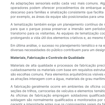
As adaptações sensoriais estão cada vez mais comuns. Alguns
operadores podem oferecer procedimentos de embarque ada
descanso para famílias e sinalização consistente que facilita
por exemplo, as áreas da equipe são posicionadas para uma r
A tematização também exige um planejamento contínuo de m
para que o parque possa preservar a imersão sem períodos 
transtorno para os visitantes. As equipes de tematização 
prolongando a vida útil dos elementos criativos e, ao mesmo
Em última análise, o sucesso no planejamento temático e na exp
diversas necessidades do público contribuem para um design 
Materiais, Fabricação e Controle de Qualidade
Materiais de alta qualidade e processos de fabricação prec
cuidadosamente os materiais com base em requisitos estrutura
são escolhas comuns. Para elementos arquitetônicos visíveis 
as atrações interagem com a água, materiais de grau marítim
A fabricação geralmente ocorre em ambientes de oficina c
seções de trilhos, carrocerias de veículos e elementos temáti
As oficinas de fabricação empregam soldadores qualifica
soldagem são normalmente qualificados e monitorados por so
garantir a integridade antes que os componentes saiam da fá