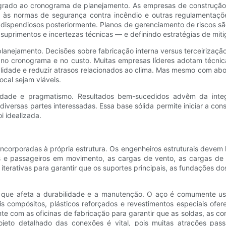
ntegrado ao cronograma de planejamento. As empresas de construç
 às normas de segurança contra incêndio e outras regulamentaçõ
 dispendiosos posteriormente. Planos de gerenciamento de riscos sã
 suprimentos e incertezas técnicas — e definindo estratégias de mit
 planejamento. Decisões sobre fabricação interna versus terceirizaç
 no cronograma e no custo. Muitas empresas líderes adotam técni
ualidade e reduzir atrasos relacionados ao clima. Mas mesmo com a
ocal sejam viáveis.
ividade e pragmatismo. Resultados bem-sucedidos advêm da integ
versas partes interessadas. Essa base sólida permite iniciar a cons
 idealizada.
ncorporadas à própria estrutura. Os engenheiros estruturais devem
 e passageiros em movimento, as cargas de vento, as cargas de 
iterativas para garantir que os suportes principais, as fundações d
 que afeta a durabilidade e a manutenção. O aço é comumente usad
ais compósitos, plásticos reforçados e revestimentos especiais ofe
te com as oficinas de fabricação para garantir que as soldas, as c
rojeto detalhado das conexões é vital, pois muitas atrações pa