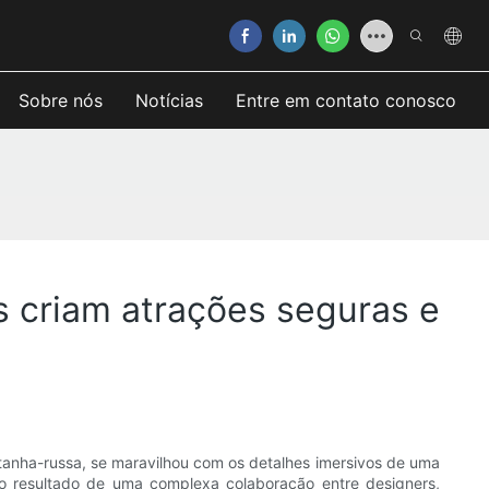
Sobre nós
Notícias
Entre em contato conosco
 criam atrações seguras e
anha-russa, se maravilhou com os detalhes imersivos de uma
o resultado de uma complexa colaboração entre designers,