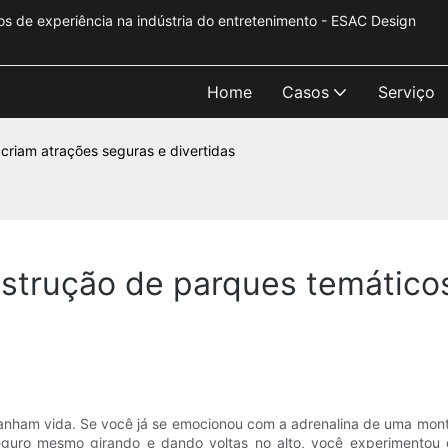
s de experiência na indústria do entretenimento - ESAC Design
Home
Casos
Serviço
riam atrações seguras e divertidas
trução de parques temáticos
ganham vida. Se você já se emocionou com a adrenalina de uma mont
guro mesmo girando e dando voltas no alto, você experimentou 