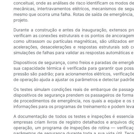
conceitual, onde as análises de risco identificam os modos 
mecânicas, intertravamentos elétricos, mecanismos de seg
mesmo que ocorra uma falha. Rotas de saída de emergência,
projeto.
Durante a construção e antes da inauguração, extensos pr
verificam as conexões estruturais e os pontos de ancoragem
como ultrassom ou partículas magnéticas, são utilizados e
acelerações, desacelerações e respostas estruturais sob c
simulações de falhas para validar as respostas automáticas 
Dispositivos de segurança, como freios e paradas de emergên
sua capacidade térmica é verificada para garantir que poss
pressão são padrão; para acionamentos elétricos, verificaçõe
de operação ajuda a ajustar os parâmetros e detectar padrõ
Os testes simulam condições reais de embarque de passagei
dispositivos de segurança prendem os passageiros de forma
de procedimentos de emergência, nos quais a equipe e os s
informações para os programas de treinamento e podem levar
A documentação de todos os testes e inspeções é essencia
empresas criam livros de registro detalhados e arquivos di
operação, um programa de inspeções de rotina — verificaç
parâmetros de segurança durante toda a sua vida útil. Tec