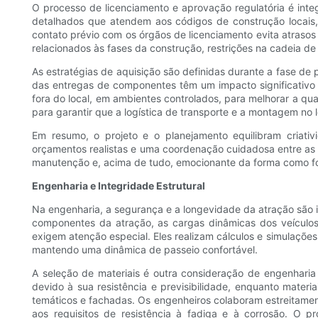
O processo de licenciamento e aprovação regulatória é i
detalhados que atendem aos códigos de construção locais,
contato prévio com os órgãos de licenciamento evita atrasos
relacionados às fases da construção, restrições na cadeia de
As estratégias de aquisição são definidas durante a fase de
das entregas de componentes têm um impacto significativo
fora do local, em ambientes controlados, para melhorar a q
para garantir que a logística de transporte e a montagem no l
Em resumo, o projeto e o planejamento equilibram criat
orçamentos realistas e uma coordenação cuidadosa entre as di
manutenção e, acima de tudo, emocionante da forma como foi
Engenharia e Integridade Estrutural
Na engenharia, a segurança e a longevidade da atração são i
componentes da atração, as cargas dinâmicas dos veículos
exigem atenção especial. Eles realizam cálculos e simulações 
mantendo uma dinâmica de passeio confortável.
A seleção de materiais é outra consideração de engenharia
devido à sua resistência e previsibilidade, enquanto materi
temáticos e fachadas. Os engenheiros colaboram estreitamen
aos requisitos de resistência à fadiga e à corrosão. O p