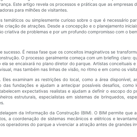
ança. Este artigo revela os processos e práticas que as empresas 
tadoras para milhões de visitantes.
es temáticos ou simplesmente curioso sobre o que é necessário pa
de criação de atrações. Desde a concepção e o planejamento iniciai
ção criativa de problemas e por um profundo compromisso com o bem-
 sucesso. É nessa fase que os conceitos imaginativos se transform
construção. O processo geralmente começa com um briefing claro: qua
o ela se encaixará no plano diretor do parque. Artistas conceituai
visual, mas também nas linhas de visão, no ritmo e em como os visi
. Eles examinam as restrições do local, como a área disponível, as
to das fundações e ajudam a antecipar possíveis desafios, como l
stabelecem expectativas realistas e ajudam a definir o escopo do p
nheiros estruturais, especialistas em sistemas de brinquedos, es
es.
elagem da Informação da Construção (BIM). O BIM permite que as 
itos, a coordenação de sistemas mecânicos e elétricos e levantame
 os operadores do parque a vivenciar a atração antes de grandes in