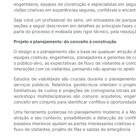
engenheiros, equipes de construção e especialistas em segur
visões criativas em experiências seguras, confiáveis ​​e encan
Seja você um profissional do setor, um entusiasta de parqu
seções a seguir descrevem em detalhes as principais fases 
parte do processo é moldada pelo rigor técnico, pela resolu
Projeto e planejamento: do conceito à construção
O design e o planejamento são a base de qualquer atração de
equipes criativas, engenheiros, planejadores e gerentes de 
o público-alvo, as expectativas de fluxo de visitantes e com
interações com os visitantes, pensando não apenas no apelo 
Estudos de viabilidade são cruciais durante o planejamento
serviços públicos. Relatórios geotécnicos orientam o proje
Estimativas de custos e projeções de cronograma iniciais e
workshops multidisciplinares são comuns: arquitetos, enge
conceito em conjunto para identificar conflitos e oportunidad
Uma ferramenta poderosa no planejamento moderno é a Mod
atração e seu contexto, possibilitando a detecção de confl
passeios imersivos ajudam as partes interessadas criativas e
fluxo de visitantes, projeto de filas e saídas de emergência.