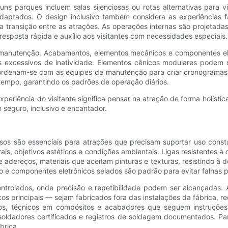
 parques incluem salas silenciosas ou rotas alternativas para visi
ptados. O design inclusivo também considera as experiências fam
 a transição entre as atrações. As operações internas são projetada
esposta rápida e auxílio aos visitantes com necessidades especiais.
anutenção. Acabamentos, elementos mecânicos e componentes elet
excessivos de inatividade. Elementos cênicos modulares podem se
coordenam-se com as equipes de manutenção para criar cronogramas 
 tempo, garantindo os padrões de operação diários.
eriência do visitante significa pensar na atração de forma holística:
seguro, inclusivo e encantador.
isos são essenciais para atrações que precisam suportar uso cons
is, objetivos estéticos e condições ambientais. Ligas resistentes à 
e adereços, materiais que aceitam pinturas e texturas, resistindo à
o e componentes eletrônicos selados são padrão para evitar falhas 
ontrolados, onde precisão e repetibilidade podem ser alcançada
cos principais — sejam fabricados fora das instalações da fábrica, 
dos, técnicos em compósitos e acabadores que seguem instruçõe
ldadores certificados e registros de soldagem documentados. Para 
brica.