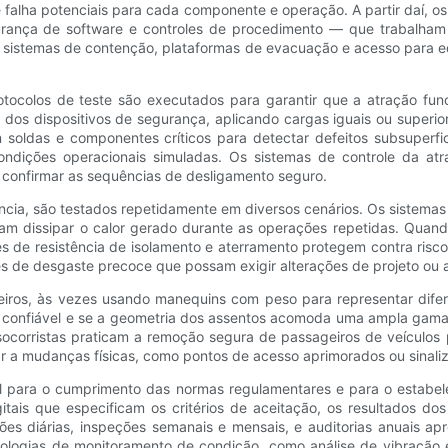
de falha potenciais para cada componente e operação. A partir daí,
urança de software e controles de procedimento — que trabalham 
 sistemas de contenção, plataformas de evacuação e acesso para e
otocolos de teste são executados para garantir que a atração fun
 dos dispositivos de segurança, aplicando cargas iguais ou superio
m soldas e componentes críticos para detectar defeitos subsuperf
ondições operacionais simuladas. Os sistemas de controle da atr
e confirmar as sequências de desligamento seguro.
cia, são testados repetidamente em diversos cenários. Os sistemas 
am dissipar o calor gerado durante as operações repetidas. Quando
s de resistência de isolamento e aterramento protegem contra risco
es de desgaste precoce que possam exigir alterações de projeto ou 
ros, às vezes usando manequins com peso para representar diferent
 confiável e se a geometria dos assentos acomoda uma ampla gama 
ocorristas praticam a remoção segura de passageiros de veículos
 a mudanças físicas, como pontos de acesso aprimorados ou sinaliz
l para o cumprimento das normas regulamentares e para o estabe
gitais que especificam os critérios de aceitação, os resultados 
ões diárias, inspeções semanais e mensais, e auditorias anuais 
nologias de monitoramento de condição, como análise de vibração 