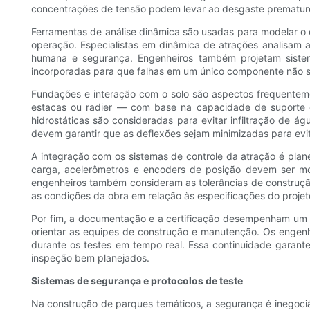
concentrações de tensão podem levar ao desgaste prematuro
Ferramentas de análise dinâmica são usadas para modelar o c
operação. Especialistas em dinâmica de atrações analisam ac
humana e segurança. Engenheiros também projetam sistem
incorporadas para que falhas em um único componente não 
Fundações e interação com o solo são aspectos frequentem
estacas ou radier — com base na capacidade de suporte d
hidrostáticas são consideradas para evitar infiltração de
devem garantir que as deflexões sejam minimizadas para evi
A integração com os sistemas de controle da atração é plan
carga, acelerômetros e encoders de posição devem ser mo
engenheiros também consideram as tolerâncias de construção 
as condições da obra em relação às especificações do projet
Por fim, a documentação e a certificação desempenham um pa
orientar as equipes de construção e manutenção. Os engenhe
durante os testes em tempo real. Essa continuidade garante
inspeção bem planejados.
Sistemas de segurança e protocolos de teste
Na construção de parques temáticos, a segurança é inegoci