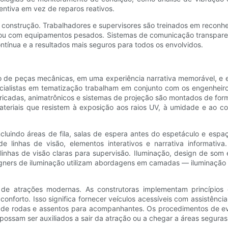
ntiva em vez de reparos reativos.
 construção. Trabalhadores e supervisores são treinados em reconh
s ou com equipamentos pesados. Sistemas de comunicação transpare
ntínua e a resultados mais seguros para todos os envolvidos.
de peças mecânicas, em uma experiência narrativa memorável, e equ
cialistas em tematização trabalham em conjunto com os engenheiro
bricadas, animatrônicos e sistemas de projeção são montados de for
ateriais que resistem à exposição aos raios UV, à umidade e ao c
ncluindo áreas de fila, salas de espera antes do espetáculo e espa
 linhas de visão, elementos interativos e narrativa informativ
nhas de visão claras para supervisão. Iluminação, design de som 
gners de iluminação utilizam abordagens em camadas — iluminação a
 de atrações modernas. As construtoras implementam princípios d
orto. Isso significa fornecer veículos acessíveis com assistência d
s de rodas e assentos para acompanhantes. Os procedimentos de e
possam ser auxiliados a sair da atração ou a chegar a áreas seguras