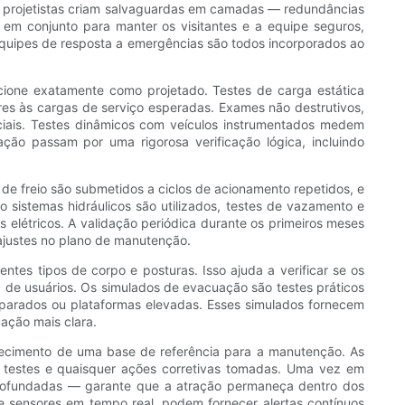
 os projetistas criam salvaguardas em camadas — redundâncias
em conjunto para manter os visitantes e a equipe seguros,
quipes de resposta a emergências são todos incorporados ao
cione exatamente como projetado. Testes de carga estática
res às cargas de serviço esperadas. Exames não destrutivos,
iciais. Testes dinâmicos com veículos instrumentados medem
ação passam por uma rigorosa verificação lógica, incluindo
de freio são submetidos a ciclos de acionamento repetidos, e
 sistemas hidráulicos são utilizados, testes de vazamento e
s elétricos. A validação periódica durante os primeiros meses
ajustes no plano de manutenção.
es tipos de corpo e posturas. Isso ajuda a verificar se os
de usuários. Os simulados de evacuação são testes práticos
 parados ou plataformas elevadas. Esses simulados fornecem
ação mais clara.
lecimento de uma base de referência para a manutenção. As
dos testes e quaisquer ações corretivas tomadas. Uma vez em
aprofundadas — garante que a atração permaneça dentro dos
e sensores em tempo real, podem fornecer alertas contínuos