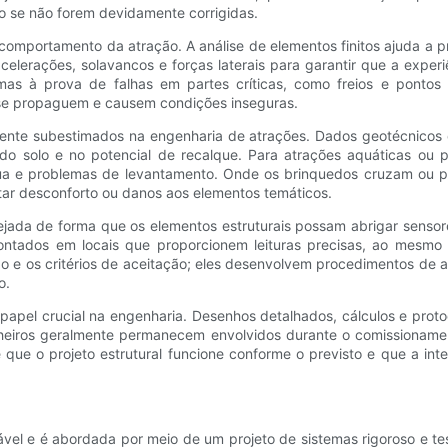
 se não forem devidamente corrigidas.
omportamento da atração. A análise de elementos finitos ajuda a p
elerações, solavancos e forças laterais para garantir que a experi
as à prova de falhas em partes críticas, como freios e ponto
se propaguem e causem condições inseguras.
ente subestimados na engenharia de atrações. Dados geotécnicos o
o solo e no potencial de recalque. Para atrações aquáticas ou
 água e problemas de levantamento. Onde os brinquedos cruzam ou
tar desconforto ou danos aos elementos temáticos.
ejada de forma que os elementos estruturais possam abrigar sensor
ntados em locais que proporcionem leituras precisas, ao mesmo
e os critérios de aceitação; eles desenvolvem procedimentos de al
o.
pel crucial na engenharia. Desenhos detalhados, cálculos e protoco
iros geralmente permanecem envolvidos durante o comissionamento 
 que o projeto estrutural funcione conforme o previsto e que a in
ável e é abordada por meio de um projeto de sistemas rigoroso e t