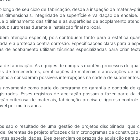
 longo de seu ciclo de fabricação, desde a inspeção da matéria-pr
es dimensionais, integridade da superfície e validação de encaixe
 o alinhamento das trilhas e as superfícies de acoplamento atend
duz surpresas durante a instalação final no local.
ebem atenção especial, pois contribuem tanto para a estética qua
da e a proteção contra corrosão. Especificações claras para a es
nas de acabamento utilizam técnicas especializadas para criar text
ma de fabricação. As equipes de compras mantêm processos de quali
ias de fornecedores, certificações de materiais e aprovações de
ência consideram possíveis interrupções na cadeia de suprimentos.
s novamente como parte do programa de garantia e controle de qua
egistrados. Esses registros de aceitação passam a fazer parte d
ção criteriosa de materiais, fabricação precisa e rigoroso contro
vel por muitos anos.
s são o resultado de uma gestão de projetos disciplinada, que co
e. Gerentes de projeto eficazes criam cronogramas de construção 
rentes especialidades. Eles gerenciam os prazos de aquisição para