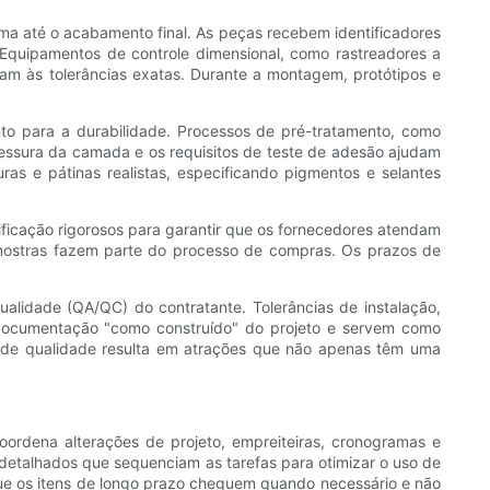
ima até o acabamento final. As peças recebem identificadores
. Equipamentos de controle dimensional, como rastreadores a
am às tolerâncias exatas. Durante a montagem, protótipos e
nto para a durabilidade. Processos de pré-tratamento, como
pessura da camada e os requisitos de teste de adesão ajudam
uras e pátinas realistas, especificando pigmentos e selantes
ficação rigorosos para garantir que os fornecedores atendam
 amostras fazem parte do processo de compras. Os prazos de
lidade (QA/QC) do contratante. Tolerâncias de instalação,
a documentação "como construído" do projeto e servem como
le de qualidade resulta em atrações que não apenas têm uma
ordena alterações de projeto, empreiteiras, cronogramas e
detalhados que sequenciam as tarefas para otimizar o uso de
 que os itens de longo prazo cheguem quando necessário e não