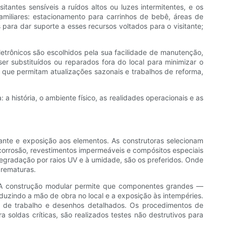
tantes sensíveis a ruídos altos ou luzes intermitentes, e os
iliares: estacionamento para carrinhos de bebê, áreas de
s para dar suporte a esses recursos voltados para o visitante;
rônicos são escolhidos pela sua facilidade de manutenção,
r substituídos ou reparados fora do local para minimizar o
que permitam atualizações sazonais e trabalhos de reforma,
 a história, o ambiente físico, as realidades operacionais e as
tante e exposição aos elementos. As construtoras selecionam
corrosão, revestimentos impermeáveis ​​e compósitos especiais
 degradação por raios UV e à umidade, são os preferidos. Onde
prematuras.
s. A construção modular permite que componentes grandes —
reduzindo a mão de obra no local e a exposição às intempéries.
s de trabalho e desenhos detalhados. Os procedimentos de
soldas críticas, são realizados testes não destrutivos para