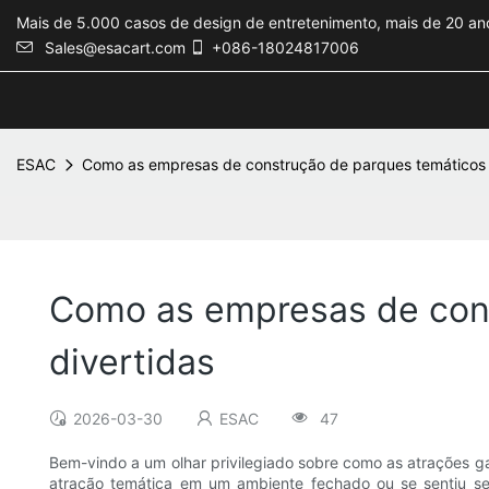
Mais de 5.000 casos de design de entretenimento, mais de 20 ano
Sales@esacart.com
+086-18024817006
ESAC
Como as empresas de construção de parques temáticos c
Como as empresas de cons
divertidas
2026-03-30
ESAC
47
Bem-vindo a um olhar privilegiado sobre como as atrações 
atração temática em um ambiente fechado ou se sentiu se