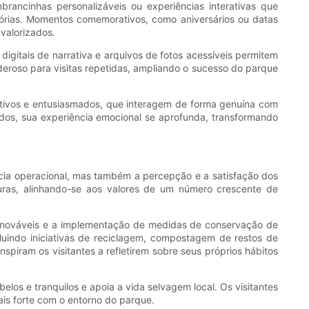
ancinhas personalizáveis ​​ou experiências interativas que
mórias. Momentos comemorativos, como aniversários ou datas
 valorizados.
igitais de narrativa e arquivos de fotos acessíveis permitem
eroso para visitas repetidas, ampliando o sucesso do parque
tivos e entusiasmados, que interagem de forma genuína com
os, sua experiência emocional se aprofunda, transformando
ncia operacional, mas também a percepção e a satisfação dos
uras, alinhando-se aos valores de um número crescente de
renováveis ​​e a implementação de medidas de conservação de
luindo iniciativas de reciclagem, compostagem de restos de
piram os visitantes a refletirem sobre seus próprios hábitos
los e tranquilos e apoia a vida selvagem local. Os visitantes
is forte com o entorno do parque.