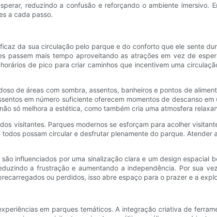
sperar, reduzindo a confusão e reforçando o ambiente imersivo. Em
es a cada passo.
icaz da sua circulação pelo parque e do conforto que ele sente dur
ntes passem mais tempo aproveitando as atrações em vez de esperar
rários de pico para criar caminhos que incentivem uma circulação 
oso de áreas com sombra, assentos, banheiros e pontos de alimenta
sentos em número suficiente oferecem momentos de descanso em um
 não só melhora a estética, como também cria uma atmosfera relaxa
 dos visitantes. Parques modernos se esforçam para acolher visitan
e todos possam circular e desfrutar plenamente do parque. Atender
s são influenciados por uma sinalização clara e um design espacial
reduzindo a frustração e aumentando a independência. Por sua vez
obrecarregados ou perdidos, isso abre espaço para o prazer e a expl
xperiências em parques temáticos. A integração criativa de ferramen