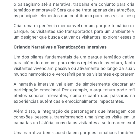
o paisagismo até a narrativa, trabalha em conjunto para c
temático memorável? Será que se trata apenas das atrações, 
os principais elementos que contribuem para uma visita ines
Criar uma experiência memorável em um parque temático exige
parque, os visitantes são transportados para um ambiente v
um designer que busca cativar os visitantes, explorar esses p
Criando Narrativas e Tematizações Imersivas
Um dos pilares fundamentais de um parque temático cativan
para além do comum, para reinos repletos de aventura, fanta
visitantes vivenciam passiva ou ativamente ao longo da sua vi
mundo harmonioso e verossímil para os visitantes explorarem
A narrativa imersiva vai além de simplesmente decorar a
participação emocional. Por exemplo, a arquitetura pode ref
efeitos sonoros relevantes, como o canto dos pássaros na
experiências autênticas e emocionalmente impactantes.
Além disso, a integração de personagens que interagem com 
conexões pessoais, transformando uma simples visita em u
camadas da história, convida os visitantes a se tornarem exp
Uma narrativa bem-sucedida em parques temáticos também cont