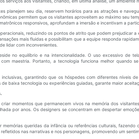
os serviços aos visitantes, criando, em última análise, um ambiente m
ntes planejem seu dia, reservem horários para as atrações e naveg
nômicas permitem que os visitantes aproveitem ao máximo seu temp
matrônicos responsivos, aprofundam a imersão e incentivam a partic
peracionais, reduzindo os pontos de atrito que podem prejudicar a
transações mais fluidas e possibilitam que a equipe responda rapid
de lidar com inconvenientes.
de no equilíbrio e na intencionalidade. O uso excessivo de telas
 com maestria. Portanto, a tecnologia funciona melhor quando se 
 inclusivas, garantindo que os hóspedes com diferentes níveis de
as de baixa tecnologia ou experiências guiadas, garante maior aceit
.
o criar momentos que permanecem vivos na memória dos visitantes
ilhada por anos. Os designers se concentram em despertar emoções 
 memórias queridas da infância ou referências culturais, fazendo
 refletidos nas narrativas e nos personagens, promovendo um senti