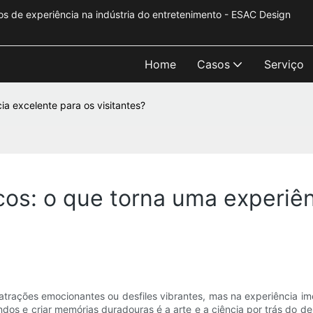
s de experiência na indústria do entretenimento - ESAC Design
Home
Casos
Serviço
a excelente para os visitantes?
os: o que torna uma experiên
rações emocionantes ou desfiles vibrantes, mas na experiência ime
ndos e criar memórias duradouras é a arte e a ciência por trás do 