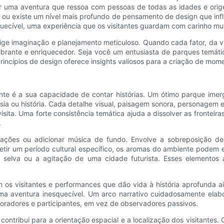
riar uma aventura que ressoa com pessoas de todas as idades e ori
ou existe um nível mais profundo de pensamento de design que influ
quecível, uma experiência que os visitantes guardam com carinho mu
 imaginação e planejamento meticuloso. Quando cada fator, da visi
ibrante e enriquecedor. Seja você um entusiasta de parques temát
rincípios de design oferece insights valiosos para a criação de mome
te é a sua capacidade de contar histórias. Um ótimo parque imerge
sia ou história. Cada detalhe visual, paisagem sonora, personagem e
sita. Uma forte consistência temática ajuda a dissolver as fronteira
.
trações ou adicionar música de fundo. Envolve a sobreposição de
letir um período cultural específico, os aromas do ambiente podem 
 selva ou a agitação de uma cidade futurista. Esses elementos a
os visitantes e performances que dão vida à história aprofunda a
ma aventura inesquecível. Um arco narrativo cuidadosamente ela
loradores e participantes, em vez de observadores passivos.
ribui para a orientação espacial e a localização dos visitantes. 