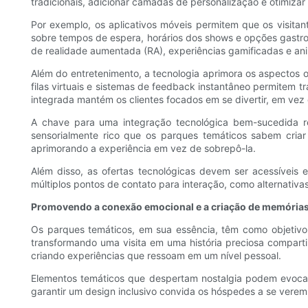
tradicionais, adicionar camadas de personalização e otimizar 
Por exemplo, os aplicativos móveis permitem que os visita
sobre tempos de espera, horários dos shows e opções gastro
de realidade aumentada (RA), experiências gamificadas e ani
Além do entretenimento, a tecnologia aprimora os aspectos o
filas virtuais e sistemas de feedback instantâneo permitem 
integrada mantém os clientes focados em se divertir, em vez 
A chave para uma integração tecnológica bem-sucedida resi
sensorialmente rico que os parques temáticos sabem criar
aprimorando a experiência em vez de sobrepô-la.
Além disso, as ofertas tecnológicas devem ser acessíveis e
múltiplos pontos de contato para interação, como alternativ
Promovendo a conexão emocional e a criação de memórias
Os parques temáticos, em sua essência, têm como objetiv
transformando uma visita em uma história preciosa compart
criando experiências que ressoam em um nível pessoal.
Elementos temáticos que despertam nostalgia podem evocar
garantir um design inclusivo convida os hóspedes a se verem