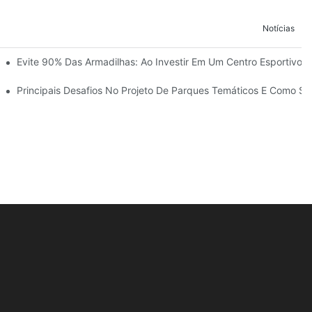
Notícias
so Da Construção Do Reino Infantil Modoqi De Wuhan, Com 13.000 Me
Evite 90% Das Armadilhas: Ao Investir Em Um Centro Esportivo 
Com Mais De 60 Atrações Emocionantes.
 Temáticos
Principais Desafios No Projeto De Parques Temáticos E Como S