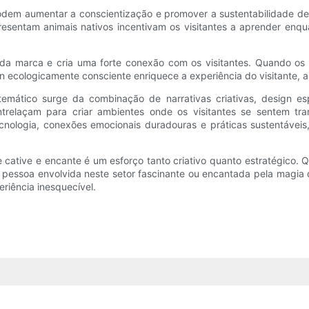
odem aumentar a conscientização e promover a sustentabilidade de 
resentam animais nativos incentivam os visitantes a aprender enqu
ção da marca e cria uma forte conexão com os visitantes. Quando 
n ecologicamente consciente enriquece a experiência do visitante, ali
ático surge da combinação de narrativas criativas, design espac
trelaçam para criar ambientes onde os visitantes se sentem tran
 tecnologia, conexões emocionais duradouras e práticas sustentáve
 cative e encante é um esforço tanto criativo quanto estratégico
er pessoa envolvida neste setor fascinante ou encantada pela magi
eriência inesquecível.