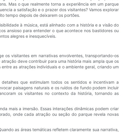
gens. Mas o que realmente torna a experiência em um parque
encia a satisfação e o prazer dos visitantes? Vamos explorar
ito tempo depois de deixarem os portões.
bilidade à música, está alinhado com a história e a visão do
icos ansioso para entender o que acontece nos bastidores ou
ntos alegres e inesquecíveis.
 os visitantes em narrativas envolventes, transportando-os
 atração deve contribuir para uma história mais ampla que os
s entre as atrações individuais e o ambiente geral, criando um
 detalhes que estimulam todos os sentidos e incentivam a
evocar paisagens naturais e os ruídos de fundo podem incluir
ncoram os visitantes no contexto da história, tornando as
inda mais a imersão. Essas interações dinâmicas podem criar
borado, onde cada atração ou seção do parque revela novas
Quando as áreas temáticas refletem claramente sua narrativa,