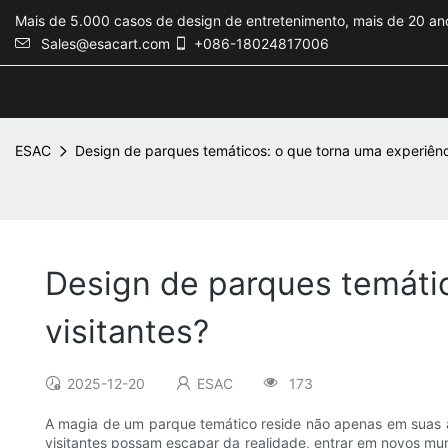
Mais de 5.000 casos de design de entretenimento, mais de 20 ano
Sales@esacart.com
+086-18024817006
ESAC
Design de parques temáticos: o que torna uma experiênci
Design de parques temátic
visitantes?
2025-12-20
ESAC
173
A magia de um parque temático reside não apenas em suas at
visitantes possam escapar da realidade, entrar em novos mu