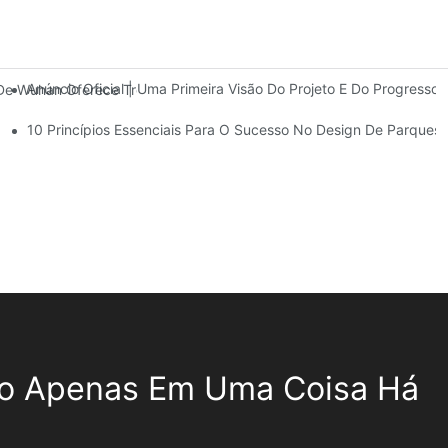
Anúncio Oficial | Uma Primeira Visão Do Projeto E Do Progres
 De Wuhan Oferece Três Andares De Instalações De Entretenimento 
10 Princípios Essenciais Para O Sucesso No Design De Parques
o Apenas Em Uma Coisa Há