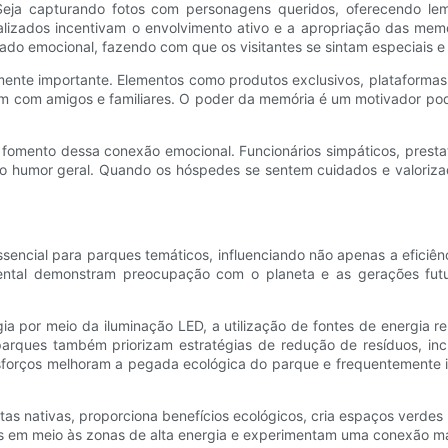
Seja capturando fotos com personagens queridos, oferecendo lembr
alizados incentivam o envolvimento ativo e a apropriação das me
cado emocional, fazendo com que os visitantes se sintam especiais e
ente importante. Elementos como produtos exclusivos, plataformas d
hem com amigos e familiares. O poder da memória é um motivador pod
fomento dessa conexão emocional. Funcionários simpáticos, presta
o humor geral. Quando os hóspedes se sentem cuidados e valorizad
sencial para parques temáticos, influenciando não apenas a eficiê
biental demonstram preocupação com o planeta e as gerações fut
a por meio da iluminação LED, a utilização de fontes de energia 
arques também priorizam estratégias de redução de resíduos, inc
forços melhoram a pegada ecológica do parque e frequentemente ins
s nativas, proporciona benefícios ecológicos, cria espaços verdes be
s em meio às zonas de alta energia e experimentam uma conexão ma