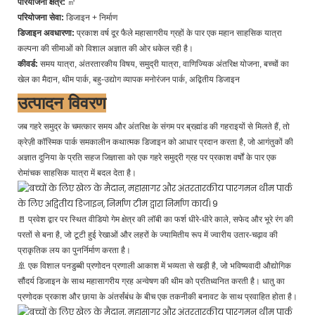
परियोजना क्षेत्र:
㎡
परियोजना सेवा:
डिजाइन + निर्माण
डिजाइन अवधारणा:
प्रकाश वर्ष दूर फैले महासागरीय ग्रहों के पार एक महान साहसिक यात्रा
कल्पना की सीमाओं को विशाल अज्ञात की ओर धकेल रही है।
कीवर्ड:
समय यात्रा, अंतरतारकीय विषय, समुद्री यात्रा, वाणिज्यिक अंतरिक्ष योजना, बच्चों का
खेल का मैदान, थीम पार्क, बहु-उद्योग व्यापक मनोरंजन पार्क, अद्वितीय डिजाइन
उत्पादन विवरण
जब गहरे समुद्र के चमत्कार समय और अंतरिक्ष के संगम पर ब्रह्मांड की गहराइयों से मिलते हैं, तो
क्रेज़ी कॉस्मिक पार्क समकालीन कथात्मक डिजाइन को आधार प्रदान करता है, जो आगंतुकों की
अज्ञात दुनिया के प्रति सहज जिज्ञासा को एक गहरे समुद्री ग्रह पर प्रकाश वर्षों के पार एक
रोमांचक साहसिक यात्रा में बदल देता है।
🚪
प्रवेश द्वार पर स्थित वीडियो गेम क्षेत्र की लॉबी का फर्श धीरे-धीरे काले, सफेद और भूरे रंग की
परतों से बना है, जो टूटी हुई रेखाओं और लहरों के ज्यामितीय रूप में ज्वारीय उतार-चढ़ाव की
प्राकृतिक लय का पुनर्निर्माण करता है।
🚢 एक विशाल पनडुब्बी प्रणोदन प्रणाली आकाश में भव्यता से खड़ी है, जो भविष्यवादी औद्योगिक
सौंदर्य डिजाइन के साथ महासागरीय ग्रह अन्वेषण की थीम को प्रतिध्वनित करती है। धातु का
प्रणोदक प्रकाश और छाया के अंतर्संबंध के बीच एक तकनीकी बनावट के साथ प्रवाहित होता है।