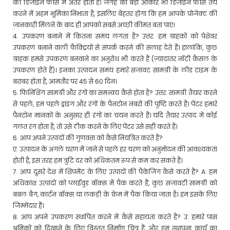
की डिज़ाइन फीस में अंतर होता है। जगह का बड़ा आकार भी डिज़ाइन फीस तय
करने में अहम भूमिका निभाता है, इसलिए बेहतर होगा कि हम आपके प्रोजेक्ट की
जानकारी मिलने के बाद ही आपको सबसे अच्छी कीमत बता पाएं।
4. उपकरण बनाने में कितना समय लगता है? उत्तर: हम ग्राहकों को पेशेवर
उपकरण बनाने वाली फैक्ट्रियों से संपर्क करने की सलाह देते हैं। हालांकि, कुछ
ग्राहक हमसे उपकरण बनवाने का अनुरोध भी करते हैं (ज़्यादातर नॉटी कैसल के
उपकरण होते हैं)। इनका उत्पादन समय हमारे सजावट सामग्री के लीड टाइम के
बराबर होता है, आमतौर पर 45 से 60 दिन।
5. फिनिशिंग सामग्री और रंगों का समन्वय कैसे होता है? उत्तर: सामग्री तैयार करने
से पहले, हम पहले ड्राइंग और रंगों के पैनटोन नंबरों की पुष्टि करते हैं। पेंटर हमारे
पैनटोन मानकों के अनुसार ही रंगों का चयन करते हैं। यदि तैयार उत्पाद में कोई
गलत रंग होता है, तो उसे ठीक करने के लिए पेंटर उसे सही करते हैं।
6. आप अपने उत्पादों की गुणवत्ता को कैसे नियंत्रित करते हैं?
ए: उत्पादन के अगले चरण में जाने से पहले हर चरण को अनुमोदन की आवश्यकता
होती है, इस तरह हम त्रुटि दर को अधिकतम रूप से कम कर सकते हैं।
7. आप दूसरे देश में शिपमेंट के लिए उत्पादों की पैकेजिंग कैसे करते हैं? A: हम
अधिकांश उत्पादों को प्लाईवुड बॉक्स में पैक करते हैं, कुछ सजावटी सामग्री को
बबल बैग, कार्टन बॉक्स या लकड़ी के फ्रेम में पैक किया जाता है। हम इसके लिए
जिम्मेदार हैं।
8. आप अपने उपकरण स्थापित करने में कैसे सहायता करते हैं? उ: हमारे पास
श्रमिकों को दिखाने के लिए विस्तृत निर्माण चित्र हैं, और हम स्थापना कार्य का