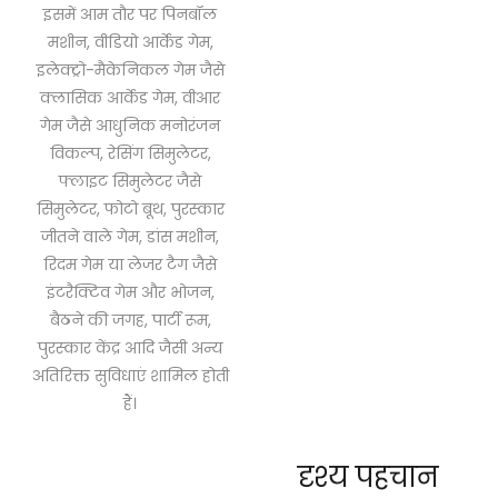
इसमें आम तौर पर पिनबॉल
मशीन, वीडियो आर्केड गेम,
इलेक्ट्रो-मैकेनिकल गेम जैसे
क्लासिक आर्केड गेम, वीआर
गेम जैसे आधुनिक मनोरंजन
विकल्प, रेसिंग सिमुलेटर,
फ्लाइट सिमुलेटर जैसे
सिमुलेटर, फोटो बूथ, पुरस्कार
जीतने वाले गेम, डांस मशीन,
रिदम गेम या लेजर टैग जैसे
इंटरैक्टिव गेम और भोजन,
बैठने की जगह, पार्टी रूम,
पुरस्कार केंद्र आदि जैसी अन्य
अतिरिक्त सुविधाएं शामिल होती
हैं।
दृश्य पहचान