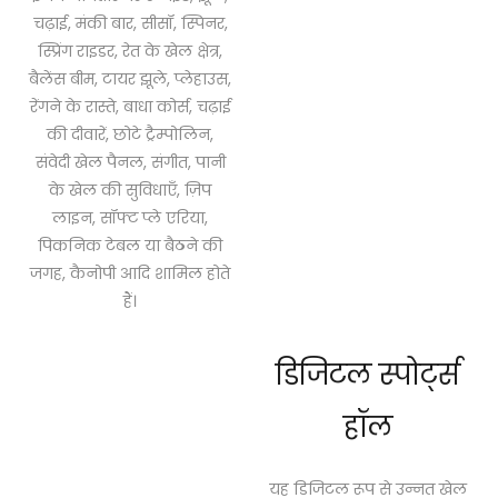
चढ़ाई, मंकी बार, सीसॉ, स्पिनर,
स्प्रिंग राइडर, रेत के खेल क्षेत्र,
बैलेंस बीम, टायर झूले, प्लेहाउस,
रेंगने के रास्ते, बाधा कोर्स, चढ़ाई
की दीवारें, छोटे ट्रैम्पोलिन,
संवेदी खेल पैनल, संगीत, पानी
के खेल की सुविधाएँ, ज़िप
लाइन, सॉफ्ट प्ले एरिया,
पिकनिक टेबल या बैठने की
जगह, कैनोपी आदि शामिल होते
हैं।
डिजिटल स्पोर्ट्स
हॉल
यह डिजिटल रूप से उन्नत खेल