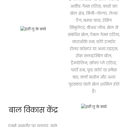
आर्केड गेम्स एरिया, बच्चों का
खेल क्षेत्र, मिनी-गोल्फ, लेजर
टैग, बम्पर कार, रेसिंग
सिमुलेटर, वीआर जोन, खेल से
संबंधित खेल, टेबल गेम्स एरिया,
कराओके रूम, छोटे इनडोर
रोलर कोस्टर या अन्य राइड्स,
रॉक क्लाइम्बिंग वॉल,
ट्रैम्पोलिन, सॉफ्ट प्ले एरिया,
पार्टी रूम, फूड कोर्ट या स्नैक
बार, क्लॉ मशीन और अन्य
पुरस्कार वाले खेल शामिल होते
हैं।
बाल विकास केंद्र
इनमें आमतौर पर स्लाइड, झूले,