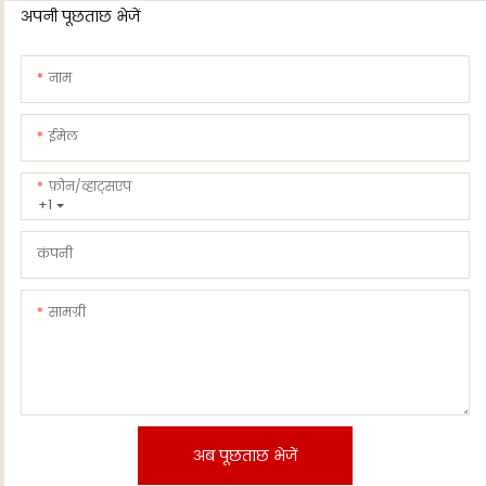
अपनी पूछताछ भेजें
नाम
ईमेल
फ़ोन/व्हाट्सएप
+1
कंपनी
सामग्री
अब पूछताछ भेजें