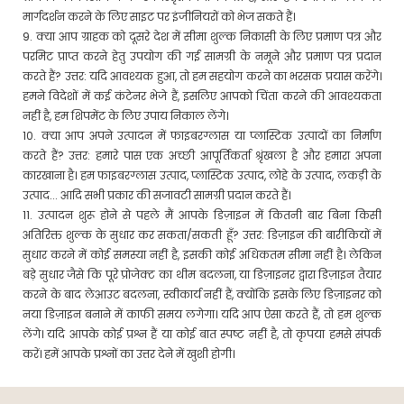
मार्गदर्शन करने के लिए साइट पर इंजीनियरों को भेज सकते हैं।
9. क्या आप ग्राहक को दूसरे देश में सीमा शुल्क निकासी के लिए प्रमाण पत्र और
परमिट प्राप्त करने हेतु उपयोग की गई सामग्री के नमूने और प्रमाण पत्र प्रदान
करते हैं? उत्तर: यदि आवश्यक हुआ, तो हम सहयोग करने का भरसक प्रयास करेंगे।
हमने विदेशों में कई कंटेनर भेजे हैं, इसलिए आपको चिंता करने की आवश्यकता
नहीं है, हम शिपमेंट के लिए उपाय निकाल लेंगे।
10. क्या आप अपने उत्पादन में फाइबरग्लास या प्लास्टिक उत्पादों का निर्माण
करते हैं? उत्तर: हमारे पास एक अच्छी आपूर्तिकर्ता श्रृंखला है और हमारा अपना
कारखाना है। हम फाइबरग्लास उत्पाद, प्लास्टिक उत्पाद, लोहे के उत्पाद, लकड़ी के
उत्पाद... आदि सभी प्रकार की सजावटी सामग्री प्रदान करते हैं।
11. उत्पादन शुरू होने से पहले मैं आपके डिज़ाइन में कितनी बार बिना किसी
अतिरिक्त शुल्क के सुधार कर सकता/सकती हूँ? उत्तर: डिज़ाइन की बारीकियों में
सुधार करने में कोई समस्या नहीं है, इसकी कोई अधिकतम सीमा नहीं है। लेकिन
बड़े सुधार जैसे कि पूरे प्रोजेक्ट का थीम बदलना, या डिज़ाइनर द्वारा डिज़ाइन तैयार
करने के बाद लेआउट बदलना, स्वीकार्य नहीं हैं, क्योंकि इसके लिए डिज़ाइनर को
नया डिज़ाइन बनाने में काफी समय लगेगा। यदि आप ऐसा करते हैं, तो हम शुल्क
लेंगे। यदि आपके कोई प्रश्न हैं या कोई बात स्पष्ट नहीं है, तो कृपया हमसे संपर्क
करें। हमें आपके प्रश्नों का उत्तर देने में खुशी होगी।