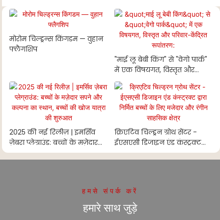
मोरोम चिल्ड्रन्स किंगडम — वुहान
फ्लैगशिप
"माई लू बेबी किंग" से "वेगो पार्क"
में एक विषयगत, विस्तृत और
परिवार-केंद्रित रूपांतरण:
2025 की नई रिलीज़ | इमर्सिव
क्रिएटिव चिल्ड्रन ग्रोथ सेंटर -
ज़ेबरा प्लेग्राउंड: बच्चों के मज़ेदार
ईएसएसी डिजाइन एंड कंस्ट्रक्ट
सपने और कल्पना का स्थान,
द्वारा निर्मित बच्चों के लिए मजेदार
बच्चों की खोज यात्रा की शुरुआत
और रंगीन साहसिक क्षेत्र
हमसे संपर्क करें
हमारे साथ जुड़े