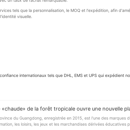
avec un taux de rachat remarquable.
services tels que la personnalisation, le MOQ et l'expédition, afin d
'identité visuelle.
 confiance internationaux tels que DHL, EMS et UPS qui expédient no
«chaude» de la forêt tropicale ouvre une nouvelle pl
an, province du Guangdong, enregistrée en 2015, est l'une des marqu
mation, les loisirs, les jeux et les marchandises dérivées éducatives po