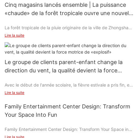
Cinq magasins lancés ensemble | La puissance
«chaude» de la forêt tropicale ouvre une nouvelle
planète avec une forte sortie visuelle de marque
La forêt tropicale de la pluie originaire de la ville de Zhongshan,
province du Guangdong, enregistrée en 2015, est l'une des
Lire la suite
marques de Zhongshan Zhongzhuo Investment and
Development Co. Il s'agit d'un parc à thème intérieur à grande
échelle qui intègre l'animation, les loisirs, les jeux et les
marchandises dérivées éducatives pour le plaisir et l'éducation.
Le groupe de clients parent-enfant change la
Il a ouvert plus de 20 points de vente directement gérés dans
direction du vent, la qualité devient la force
le Guangdong, Hubei, la Mongolie intérieure et Hebei
motrice de «explosif»
Avec le début de l'année scolaire, la fièvre estivale a pris fin, et
des OTA comme Where To Go, CTRIP, Flying Pig, Tongcheng,
Lire la suite
Tuniu Travel et Hornet's Nest ont publié leurs rapports de
voyage d'été 2024 les uns après les autres. Les familles parent-
Family Entertainment Center Design: Transform
enfant sont toujours la principale force de la fièvre estivale
Your Space Into Fun
Dans ce numéro, nous prendrons le segment parent-enfant
comme l'objet Insight, et ensemble, nous verrons où les familles
Family Entertainment Center Design: Transform Your Space into
parents-enfants sont parties et quels changements de
Fun
consommation se sont produits
Lire la suite