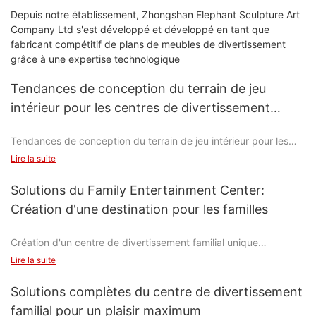
Depuis notre établissement, Zhongshan Elephant Sculpture Art
Company Ltd s'est développé et développé en tant que
fabricant compétitif de plans de meubles de divertissement
grâce à une expertise technologique
Tendances de conception du terrain de jeu
intérieur pour les centres de divertissement
familiaux
Tendances de conception du terrain de jeu intérieur pour les
centres de divertissement familiaux
Lire la suite
Cherchez-vous à mettre à niveau votre centre de
Solutions du Family Entertainment Center:
divertissement familial avec les dernières tendances de
Création d'une destination pour les familles
conception du terrain de jeu intérieur? Alors que la demande
d'activités amusantes et engageantes pour les enfants continue
Création d'un centre de divertissement familial unique
de croître, il est essentiel de rester en avance sur la courbe
lorsqu'il s'agit de créer un espace que les enfants adoreront.
Lire la suite
Les centres de divertissement familial (FEC) sont devenus des
Dans cet article, nous explorerons cinq des tendances de
destinations de plus en plus populaires pour les familles qui
conception les plus populaires pour les terrains de jeux
Solutions complètes du centre de divertissement
cherchent à passer du temps de qualité ensemble. Ces
intérieurs qui seront sûrs d'attirer des familles et de les faire
familial pour un plaisir maximum