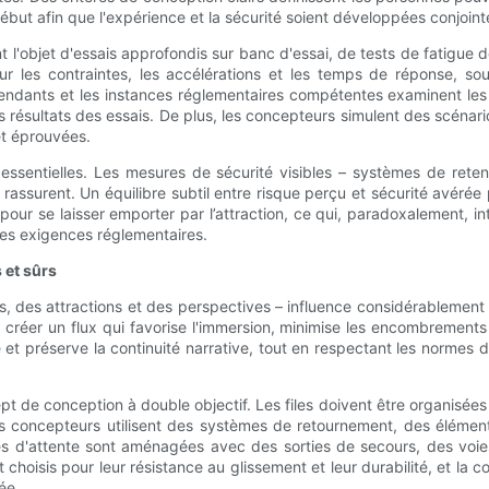
début afin que l'expérience et la sécurité soient développées conjoin
font l'objet d'essais approfondis sur banc d'essai, de tests de fatig
sur les contraintes, les accélérations et les temps de réponse, s
ndants et les instances réglementaires compétentes examinent les 
 résultats des essais. De plus, les concepteurs simulent des scénar
et éprouvées.
 essentielles. Les mesures de sécurité visibles – systèmes de rete
rassurent. Un équilibre subtil entre risque perçu et sécurité avérée
our se laisser emporter par l’attraction, ce qui, paradoxalement, in
des exigences réglementaires.
 et sûrs
, des attractions et des perspectives – influence considérablement l'
 créer un flux qui favorise l'immersion, minimise les encombrement
et préserve la continuité narrative, tout en respectant les normes 
cept de conception à double objectif. Les files doivent être organisées
 Les concepteurs utilisent des systèmes de retournement, des élémen
zones d'attente sont aménagées avec des sorties de secours, des v
t choisis pour leur résistance au glissement et leur durabilité, et l
ée.