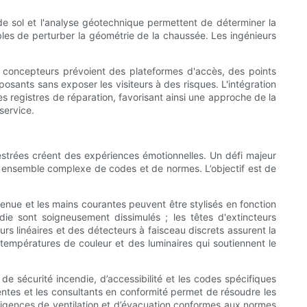
e sol et l'analyse géotechnique permettent de déterminer la
bles de perturber la géométrie de la chaussée. Les ingénieurs
 concepteurs prévoient des plateformes d'accès, des points
osants sans exposer les visiteurs à des risques. L'intégration
s registres de réparation, favorisant ainsi une approche de la
service.
estrées créent des expériences émotionnelles. Un défi majeur
n ensemble complexe de codes et de normes. L’objectif est de
enue et les mains courantes peuvent être stylisés en fonction
die sont soigneusement dissimulés ; les têtes d'extincteurs
rs linéaires et des détecteurs à faisceau discrets assurent la
 températures de couleur et des luminaires qui soutiennent le
e sécurité incendie, d’accessibilité et les codes spécifiques
tes et les consultants en conformité permet de résoudre les
exigences de ventilation et d’évacuation conformes aux normes