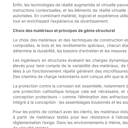
Enfin, les technologies de réalité augmentée et virtuelle peuv
instructions contextuelles, et les éléments de réalité virtuel
autorisées. En combinant matériel, logiciel et expérience util
tout en enrichissant l'expérience de divertissement.
Choix des matériaux et principes de génie structurel
Le choix des matériaux et des techniques de construction es
composites, le bois et les revêtements spéciaux, chacun étan
détermine la durabilité, les besoins d'entretien et les mesures
Les ingénieurs en structures évaluent les charges dynamiques
élevés pour tenir compte de la variabilité des matériaux, de 
liées à un fonctionnement répété génèrent des microfissures 
Des chemins de charge redondants sont conçus afin que la dé
La protection contre la corrosion est essentielle, notamment 
une protection cathodique lorsque cela est nécessaire, et 
conception protecteurs – comme l'élimination des anfractuosi
intégré à la conception : les assemblages boulonnés et les so
Pour les points de contact avec les clients, les matériaux doive
à partir de matériaux testés pour leur résistance à l'abra
réglementation l'exige. Dans les environnements à thème, le
de sécurité strictes.