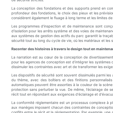
La conception des fondations et des supports prend en comp
profondeur des fondations, le choix des pieux et les prévisi
considèrent également le fluage à long terme et les limites de s
Les programmes d'inspection et de maintenance sont conçus
d'isolation pour les arrêts système et des voies de maintenan
aux systèmes de gestion des actifs du parc garantit la traçab
sécurité tout au long du cycle de vie, où les matériaux et les 
Raconter des histoires à travers le design tout en maintena
La narration est au cœur de la conception de divertissement
pour les agences de conception est d’intégrer les systèmes 
dissimuler les contraintes avec art et de transformer les exig
Les dispositifs de sécurité sont souvent dissimulés parmi le
du thème, avec des boîtiers et des finitions personnalisés
automatiques peuvent être assorties à la couleur de la scène 
protection sans perturber la vue. De même, l'éclairage de se
récit tout en répondant aux exigences d'éclairage et d'évacua
La conformité réglementaire est un processus complexe à plus
aux manèges imposent chacun des contraintes de conception.
conflits entre le récit et la réglementation. Par exemple, u