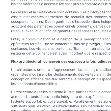
les considérations d'accessibilité sont pris en compte dès le 
Les essais et la certification sont continus. Les prototypes 
essais instrumentés permettent de recueillir des données 
occupants humains. Des organismes d'inspection tiers indépe
adoptent des paramètres opérationnels prudents, dérivés des
retenue, évacuation) afin de garantir des réponses robustes 
Enfin, la communication et la gestion de la perception sont
opérateurs formés – ne se contentent pas de protéger ; elles 
confiance. Les visiteurs se sentent suffisamment en sécurité p
instaurer cette confiance est aussi important que le respect 
Flux architectural : concevoir des espaces à la fois ludiques
L'architecture d'un parc – l'agencement des places, des allées
urbanistes modélisent les déplacements des visiteurs afin de
conception efficace des flux renforce la perception d'espace 
les standards d'accessibilité.
L'architecture des files d'attente illustre parfaitement le con
afin que l'attente fasse partie intégrante de l'expérience.
l'attente supportable, voire agréable. Parallèlement, les 
suffisants pour les véhicules d'évacuation. Les matériaux son
susceptibles d'entraîner des glissades ou une usure prématur