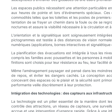
Les espaces publics nécessitent une attention particulière en 
aux heures de pointe et lors d'événements spéciaux. Ces ou
commodités telles que les toilettes et les postes de premiers se
tentation de se frayer un chemin dans la foule ou de se regr
nocturnes et assure la visibilité nécessaire à la circulation et
L'orientation et la signalétique sont soigneusement intégrée
pictogrammes est testée à des distances de vision normales
numériques (applications, bornes interactives et signalétique 
La planification des évacuations est intégrée à tous les ni
compris les familles avec poussettes et les personnes à mobil
finitions sont choisis pour leur résistance au feu, leur facilité
Même l'aménagement paysager est pensé dans les moindres détail
de repos, et éviter les dangers cachés. La conception acous
concevant des espaces où le plaisir et la sécurité sont primor
performante veille discrètement à leur protection.
Intégration des technologies : des capteurs aux infrastruct
La technologie est un pilier essentiel de la manière dont 
contrôle des attractions, un réseau de capteurs, une surveil
accrue et une intervention d'urgence rapide. Grâce à une in