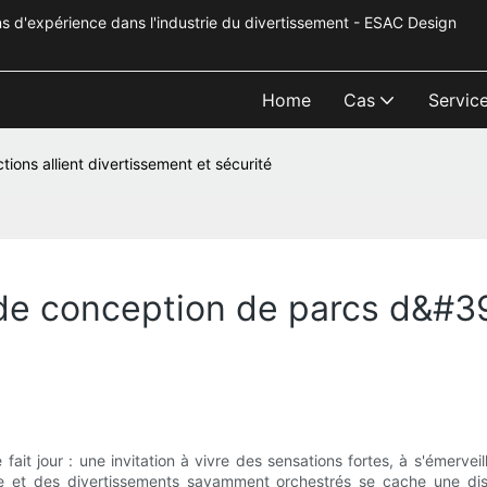
s d'expérience dans l'industrie du divertissement - ESAC Design
Home
Cas
Servic
ions allient divertissement et sécurité
e conception de parcs d&#39;
fait jour : une invitation à vivre des sensations fortes, à s'émervei
e et des divertissements savamment orchestrés se cache une discipl