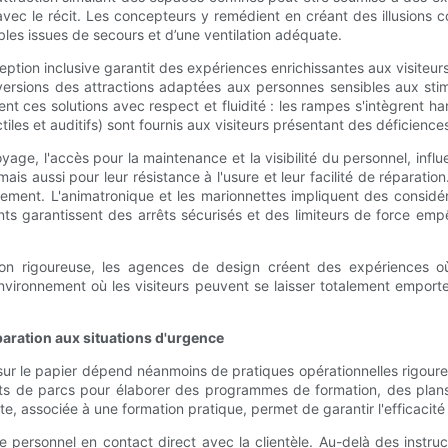
 avec le récit. Les concepteurs y remédient en créant des illusions
bles issues de secours et d’une ventilation adéquate.
conception inclusive garantit des expériences enrichissantes aux visit
rsions des attractions adaptées aux personnes sensibles aux stimul
t ces solutions avec respect et fluidité : les rampes s'intègrent ha
iles et auditifs) sont fournis aux visiteurs présentant des déficiences
toyage, l'accès pour la maintenance et la visibilité du personnel, in
 mais aussi pour leur résistance à l'usure et leur facilité de réparati
acement. L'animatronique et les marionnettes impliquent des considé
s garantissent des arrêts sécurisés et des limiteurs de force empêc
ion rigoureuse, les agences de design créent des expériences où
environnement où les visiteurs peuvent se laisser totalement emport
paration aux situations d'urgence
r le papier dépend néanmoins de pratiques opérationnelles rigoureus
ants de parcs pour élaborer des programmes de formation, des pl
, associée à une formation pratique, permet de garantir l'efficacité
e personnel en contact direct avec la clientèle. Au-delà des instru