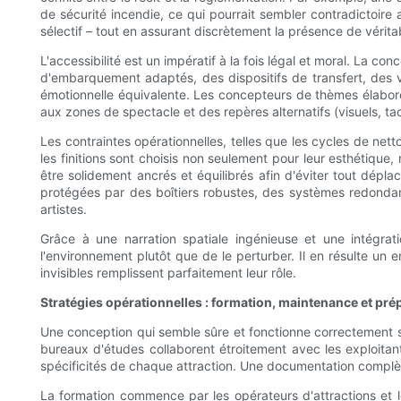
de sécurité incendie, ce qui pourrait sembler contradictoire
sélectif – tout en assurant discrètement la présence de vérita
L'accessibilité est un impératif à la fois légal et moral. La 
d'embarquement adaptés, des dispositifs de transfert, des ve
émotionnelle équivalente. Les concepteurs de thèmes élaboren
aux zones de spectacle et des repères alternatifs (visuels, tact
Les contraintes opérationnelles, telles que les cycles de net
les finitions sont choisis non seulement pour leur esthétique,
être solidement ancrés et équilibrés afin d'éviter tout dépl
protégées par des boîtiers robustes, des systèmes redondant
artistes.
Grâce à une narration spatiale ingénieuse et une intégrat
l'environnement plutôt que de le perturber. Il en résulte un 
invisibles remplissent parfaitement leur rôle.
Stratégies opérationnelles : formation, maintenance et pré
Une conception qui semble sûre et fonctionne correctement su
bureaux d'études collaborent étroitement avec les exploit
spécificités de chaque attraction. Une documentation complète
La formation commence par les opérateurs d'attractions et l