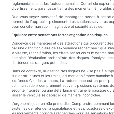
réglementations et les facteurs humains. Cet article explor
divertissement, garantissant ainsi des moments mémorables e
Que vous soyez passionné de montagnes russes à sensations
permet de l'apprécier pleinement. Les sections suivantes expl
pour concilier narration imaginative et sécurité absolue.
Équilibre entre sensations fortes et gestion des risques
Concevoir des manèges et des attractions qui procurent des 
par une définition claire de l'expérience recherchée : quel niv
la vitesse, l'accélération, les effets sensoriels et le rythme na
combine l'évaluation probabiliste des risques, l'analyse de
d'atténuer les dangers potentiels.
Dans ce contexte, la gestion des risques ne vise pas à suppr
sur les structures et les trains, estimer la tolérance humaine
les forces G et les à-coups. La redondance est un principe d
communication) comprennent souvent plusieurs systèmes de s
sécurité intégrée, où une défaillance entraîne le passage du s
laisser le véhicule se déplacer de manière incontrôlée.
L'ergonomie joue un rôle primordial. Comprendre comment les 
systèmes de retenue, la signalétique et les procédures d'expl
les mouvements corporels recherchés pour les sensations fortes