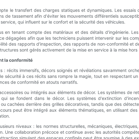
te le transfert des charges statiques et dynamiques. Les essais d
ons de tassement afin d'éviter les mouvements différentiels suscepti
ervice, qui influent sur le confort et la sécurité des véhicules.
 en tenant compte des matériaux et des détails d'ingénierie. Les
ce dégagées afin que les techniciens puissent intervenir sur les comp
ilité des rapports d'inspection, des rapports de non-conformité et de
structures sont gérés activement de la mise en service à la mise hors 
nt la conformité
s : récits immersifs, décors soignés et révélations savamment orch
de sécurité à ces récits sans rompre la magie, tout en respectant u
ences de conformité en atouts narratifs.
s accessoires ou intégrés aux éléments de décor. Les systèmes de ret
 qui se fondent dans le décor. Les systèmes d'extinction d'incen
ou cachées derrière des grilles décoratives, tandis que des détecteu
cours peut être intégré aux éléments thématiques, en utilisant des
tion.
ieurs niveaux : les normes structurelles, mécaniques, électriques, d
 Une collaboration précoce et continue avec les autorités compéten
ne attraction simulant des espaces confinés peut être soumise à des 