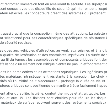
ent renforcer l'immersion tout en améliorant la sécurité. Les superp
le sont conçus avec des dispositifs de sécurité qui interrompent l'expé
isateur réfléchie, les concepteurs créent des systèmes qui protègent 
t aussi crucial que la conception même des attractions. La palette 
t sélectionné pour ses caractéristiques spécifiques de résistance à
 de sécurité requises.
 dues aux véhicules d'attraction, au vent, aux séismes et à la dil
la qualité de l'exécution et des contraintes imprévues. La durée de v
au fil du temps ; les assemblages et composants critiques font donc 
faillance d'un élément non critique n'entraîne pas un effondrement 
dans les parcs côtiers et les attractions aquatiques. Les ingénieur
des matériaux intrinsèquement résistants à la corrosion. Le choix 
tés où l'humidité peut s'accumuler – prolonge la durée de vie et r
udures critiques sont positionnés de manière à être facilement inspec
nt allier durabilité, hygiène, confort thermique et attrait tactile. Le
sion et aux UV. Les finitions sont choisies pour réduire les risqu
s matériaux de surface reçoivent souvent des revêtements spéciaux i