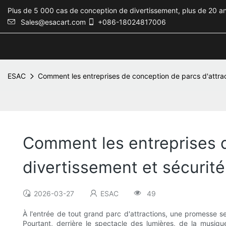
Plus de 5 000 cas de conception de divertissement, plus de 20 an
Sales@esacart.com
+086-18024817006
ESAC
Comment les entreprises de conception de parcs d'attract
Comment les entreprises d
divertissement et sécurité
2026-03-27
ESAC
49
À l'entrée de tout grand parc d'attractions, une promesse se 
Pourtant, derrière le spectacle des lumières, de la musiqu