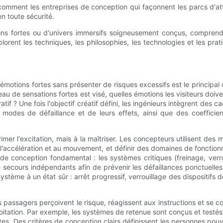
e comment les entreprises de conception qui façonnent les parcs d'a
n toute sécurité.
 fortes ou d'univers immersifs soigneusement conçus, comprendre 
orent les techniques, les philosophies, les technologies et les pra
émotions fortes sans présenter de risques excessifs est le principa
eau de sensations fortes est visé, quelles émotions les visiteurs doiven
rratif ? Une fois l'objectif créatif défini, les ingénieurs intègrent de
s modes de défaillance et de leurs effets, ainsi que des coefficien
imer l'excitation, mais à la maîtriser. Les concepteurs utilisent 
 à l'accélération et au mouvement, et définir des domaines de fonctio
e conception fondamental : les systèmes critiques (freinage, verrou
ecours indépendants afin de prévenir les défaillances ponctuelle
ystème à un état sûr : arrêt progressif, verrouillage des dispositifs
passagers perçoivent le risque, réagissent aux instructions et se 
oitation. Par exemple, les systèmes de retenue sont conçus et testés
. Des critères de conception clairs définissent les personnes pouvan