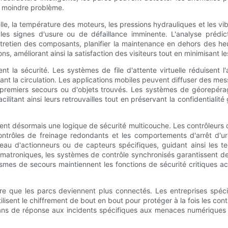
e moindre problème.
urelle, la température des moteurs, les pressions hydrauliques et les 
 les signes d'usure ou de défaillance imminente. L'analyse prédic
tretien des composants, planifier la maintenance en dehors des heu
s, améliorant ainsi la satisfaction des visiteurs tout en minimisant le
t la sécurité. Les systèmes de file d'attente virtuelle réduisent l
itant la circulation. Les applications mobiles peuvent diffuser des mess
e premiers secours ou d'objets trouvés. Les systèmes de géorepéra
acilitant ainsi leurs retrouvailles tout en préservant la confidentiali
grent désormais une logique de sécurité multicouche. Les contrôle
s contrôles de freinage redondants et les comportements d'arrêt d
eau d'actionneurs ou de capteurs spécifiques, guidant ainsi les t
imatroniques, les systèmes de contrôle synchronisés garantissent d
mes de secours maintiennent les fonctions de sécurité critiques ac
re que les parcs deviennent plus connectés. Les entreprises spéc
isent le chiffrement de bout en bout pour protéger à la fois les contrô
ans de réponse aux incidents spécifiques aux menaces numériques 