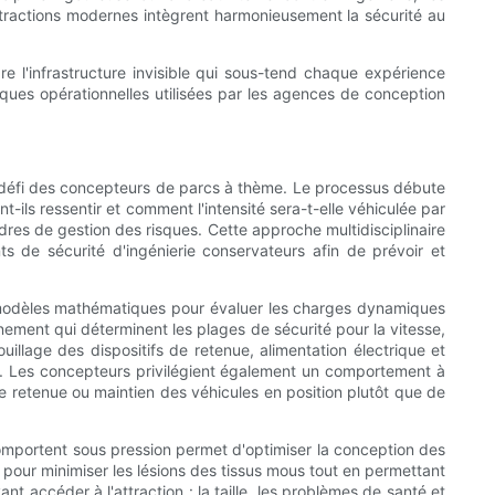
ttractions modernes intègrent harmonieusement la sécurité au
l'infrastructure invisible qui sous-tend chaque expérience
tiques opérationnelles utilisées par les agences de conception
l défi des concepteurs de parcs à thème. Le processus débute
t-ils ressentir et comment l'intensité sera-t-elle véhiculée par
s cadres de gestion des risques. Cette approche multidisciplinaire
ts de sécurité d'ingénierie conservateurs afin de prévoir et
des modèles mathématiques pour évaluer les charges dynamiques
nnement qui déterminent les plages de sécurité pour la vitesse,
illage des dispositifs de retenue, alimentation électrique et
s. Les concepteurs privilégient également un comportement à
 de retenue ou maintien des véhicules en position plutôt que de
comportent sous pression permet d'optimiser la conception des
 pour minimiser les lésions des tissus mous tout en permettant
t accéder à l'attraction : la taille, les problèmes de santé et