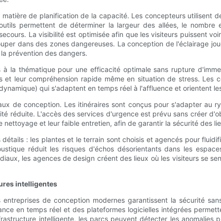
matière de planification de la capacité. Les concepteurs utilisent de
tils permettent de déterminer la largeur des allées, le nombre et
cours. La visibilité est optimisée afin que les visiteurs puissent voir 
ouper dans des zones dangereuses. La conception de l'éclairage jou
 à la prévention des dangers.
s à la thématique pour une efficacité optimale sans rupture d'immer
 et leur compréhension rapide même en situation de stress. Les co
dynamique) qui s'adaptent en temps réel à l'affluence et orientent les
veaux de conception. Les itinéraires sont conçus pour s'adapter au 
ité réduite. L'accès des services d'urgence est prévu sans créer d'ob
 de nettoyage et leur faible entretien, afin de garantir la sécurité des l
s : les plantes et le terrain sont choisis et agencés pour fluidifie
tique réduit les risques d'échos désorientants dans les espaces c
diaux, les agences de design créent des lieux où les visiteurs se sent
ures intelligentes
les entreprises de conception modernes garantissent la sécurité s
lance en temps réel et des plateformes logicielles intégrées permett
frastructure intelligente, les parcs peuvent détecter les anomalies