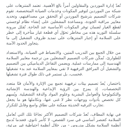
تُعدّ إدارة الموردين والمقاولين أمراً بالغ الأهمية. تعتمد المتنزهات على
شبكة من الموردين لتوفير المكونات وخدمات الصيانة المتخصصة. تقوم
شركات التصميم بترشيح الموردين أو التحقق من مصداقيتهم، وتحديد
معايير مراقبة الجودة، ومساعدة المشغلين على إنشاء نظام لوجستي
لقطع الغيار لضمان توفر المكونات الأساسية عند الحاجة. تُقلل مرونة
سلسلة التوريد هذه من مخاطر تحوّل أي قطعة غيار متأخرة إلى خطر
على السلامة أو إجبار المتنزهات على تمديد ظروف التشغيل إلى ما
يتجاوز الحدود الآمنة.
من خلال الجمع بين التدريب المتين، والانضباط في الصيانة، والاستعداد
للطوارئ، تُمكّن شركات التصميم المشغلين من ترجمة معايير السلامة
الهندسية إلى ممارسات عملية. ويضمن التفاعل الديناميكي بين التصميم
والتشغيل أن المرافق الترفيهية لا تفي بمعايير السلامة عند بدء تشغيلها
فحسب، بل تستمر في ذلك طوال فترة تشغيلها.
باختصار، يُعدّ تصميم بيئات ترفيهية تجمع بين الإثارة والأمان فنًا متعدد
التخصصات، إذ يمزج بين الرؤية الإبداعية والهندسة الإنشائية
والتكنولوجيا والعوامل البشرية وعلوم المواد والدقة التشغيلية. ويُسهم
كل تخصص بأدوات ووجهات نظر لا غنى عنها، وتكاملها هو ما يجعل
تجارب الترفيه الحديثة ممكنة على نطاق واسع وقابل للتكرار.
في نهاية المطاف، تُعدّ شركات التصميم الأكثر نجاحًا تلك التي تُعامل
السلامة كعنصر أساسي في سرد ​​القصص، لا كأمر ثانوي. فعندما تُدمج
أنظمة السلامة بشكل مدروس - من خلال أنظمة احتياطية غير مرئية،