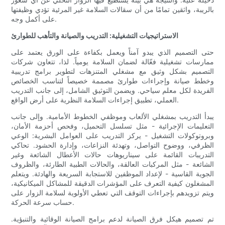
بالريبة، واثقين تمامًا من أن سقالات السلامة غير المرئية تؤدي وظيفتها
على أكمل وجه.
الاستراتيجيات التشغيلية: التدريب والصيانة والتأهب للطوارئ
حتى التصميم الذي يبدو آمناً ويعمل بكفاءة على الورق يعتمد على
ممارسات تشغيلية فعّالة لضمان السلامة يومياً. لذا، تتعاون شركات
التصميم بشكل وثيق مع مشغلي المتنزهات لتطوير برامج تدريبية
وخطط صيانة وإجراءات طوارئ مصممة خصيصاً لتناسب الخصائص
الفريدة لكل معلم سياحي. ويضمن التوثيق الشامل، إلى جانب التدريب
العملي، تطبيق إجراءات السلامة النظرية على أرض الواقع.
يبدأ التدريب بمشغلي الألعاب وموظفي الخطوط الأمامية. وإلى جانب
التعليمات الإجرائية - مثل تسلسل التحميل، وفحص أحزمة الأمان،
وبروتوكولات التشغيل - يركز التدريب على العوامل البشرية: الوعي
الظرفي، ووضوح التواصل، وتهدئة النزاعات، وإدارة الحشود. تحاكي
التدريبات القائمة على سيناريوهات حالات الأعطال الشائعة وغير
الشائعة - مثل المركبات العالقة، والحالات الطبية الطارئة، والظروف
الجوية القاسية - لإعداد الموظفين للاستجابة السريعة والهادئة. ويتعلم
المشغلون كيفية التعرف على المؤشرات الدقيقة للمشاكل الميكانيكية،
ويتم تزويدهم بإجراءات التوقف التي تعطي الأولوية لسلامة الزوار على
حساب سرعة الحركة.
تم تصميم هيكل فرق الصيانة لدعم برامج الصيانة الوقائية والتنبؤية.