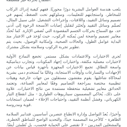
يلعب هندسة العوامل البشرية دورًا محوريًا. ففهم كيفية إدراك الركاب
للمخاطر، واستجابتهم للتعليمات، وسلوكهم تحت الضغط، يُسهم في
تصميم وسائل التقييد، واللافتات، وإجراءات التشغيل. على سبيل المثال،
تُصمَّم وسائل التقييد وتُختَبَر لتقليل إصابات الأنسجة الرخوة إلى أدنى
حد، مع السماح بحركات الجسم المقصودة التي تُضفي الإثارة. كما تُحدَّد
معايير تصميم واضحة لمن يُمكنه الركوب، حيث تُؤخذ في الاعتبار منذ
البداية عوامل الطول، والحالات الصحية، وإمكانية الوصول، بحيث يتم
تطوير تجربة الركوب وسلامته بشكل مشترك.
تُجرى الاختبارات والاعتمادات بشكل مستمر. تخضع النماذج الأولية
لاختبارات معملية مكثفة، واختبارات إجهاد المكونات، وتجارب ديناميكية
واسعة النطاق. تجمع الاختبارات المجهزة بأجهزة قياس بيانات عن
الإجهادات والتسارعات وأوقات الاستجابة، وغالبًا ما تُستخدم دمى بشرية
لمحاكاة شاغليها. يقوم مفتشون مستقلون من جهات خارجية وهيئات
تنظيمية مختصة بمراجعة التصاميم وفقًا لمعايير الصناعة، وتعتمد
الحدائق معايير تشغيلية متحفظة مستمدة من نتائج الاختبارات. علاوة
على ذلك، يُحاكي المصممون سيناريوهات الطوارئ - مثل انقطاع التيار
الكهربائي، وفشل أنظمة التقييد، واحتياجات الإخلاء - لضمان استجابات
قوية ومدروسة.
وأخيرًا، يُعدّ التواصل وإدارة الانطباع عنصرين أساسيين. فتدابير السلامة
الظاهرة - كالأحزمة المصممة جيدًا، والتحديد الواضح للمناطق الخطرة،
والمشغلين المدربين - لا تقتصر على الحماية فحسب، بل تُطمئن أيضًا.