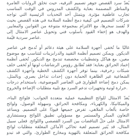
يُعدّ سرد القصص جوهر تصميم الترفيه، حيث تخلق الروايات الغامرة
والمناظر المصممة بعناية والكشف المدروس في الوقت المناسب
تجارب عاطفية مؤثرة. ويتمثل أحد التحديات الرئيسية التي تواجه
شركات التصميم في كيفية دمج أنظمة السلامة في هذه القصص بحيث
لا تُفسد سحرها، مع الالتزام بمجموعة متنوعة من القوانين والمعايير.
والهدف هو إخفاء القيود بأسلوب فني وتحويل عناصر الامتثال إلى
عناصر سردية قيّمة.
غالبًا ما تُخفى أجهزة السلامة على هيئة دعائم أو تُدمج في عناصر
الديكور. ويمكن تصميم أنظمة التقييد والدرابزينات لتتناسب مع موضوع
معين، مع هياكل وتشطيبات مخصصة تندمج مع الديكور. تُخفى أنظمة
إخماد الحرائق بعناية؛ فقد تُطابق رؤوس الرشاشات لونها أو تُخفى خلف
شبكات زخرفية، بينما توفر أجهزة الكشف الخطية وأجهزة الكشف
الشعاعية غير الظاهرة الحماية دون إحداث تداخل بصري. وبالمثل،
يمكن دمج إضاءة الطوارئ في العناصر الموضوعية، باستخدام درجات
حرارة لونية وتجهيزات تدعم السرد مع تلبية متطلبات الإضاءة والخروج.
يُعدّ الامتثال للوائح التنظيمية عملية متعددة الجوانب: فلوائح البناء،
والميكانيكا، والكهرباء، ومكافحة الحرائق، وسهولة الوصول، ولوائح
خاصة بألعاب الملاهي، تفرض جميعها قيودًا على التصميم. ويساعد
التعاون المبكر والمستمر مع مسؤولي تطبيق اللوائح ومستشاري
الامتثال على حلّ التناقضات بين السرد القصصي واللوائح. فعلى سبيل
المثال، قد يُثير تصميم لعبة تحاكي الأماكن المغلقة متطلبات لوائح
مكافحة الحرائق المتعلقة بالتهوية ومخارج الطوارئ، والتي قد تبدو