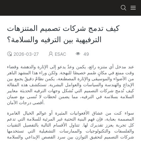
كيف تدمج شركات تصميم المتنزهات
الترفيهية بين الترفيه والسلامة؟
2026-03-27
ESAC
49
عند مدخل أي متنزه رائع، يكمن وعدٌ يدعو إلى الإثارة والدهشة وقضاء
وقت ممتع في مكانٍ صُمم خصيصًا للبهجة. ولكن وراء هذا المشهد الباهر
من الأضواء والموسيقى والإثارة المصطنعة، يكمن نظامٌ دقيقٌ يجمع بين
الإبداع والهندسة والسياسات والعوامل البشرية. تستكشف هذه المقالة
كيف تُدمج شركات التصميم التي تُشكل وجهات الترفيه الحديثة معايير
السلامة بسلاسة في الترفيه، مما يضمن لحظات لا تُنسى مع ضمان
أقصى درجات الأمان.
سواء كنت من عشاق الأفعوانيات المثيرة أو عوالم الخيال الغامرة
المصممة بعناية، فإن فهم البنية التحتية غير المرئية للسلامة التي تدعم
كل تجربة يعزز تقديرك لها. تتناول الأقسام التالية بالتفصيل التقنيات
والفلسفات والتكنولوجيات والممارسات التشغيلية التي تستخدمها
شركات التصميم لتحقيق التوازن بين سرد القصص الإبداعي والسلامة