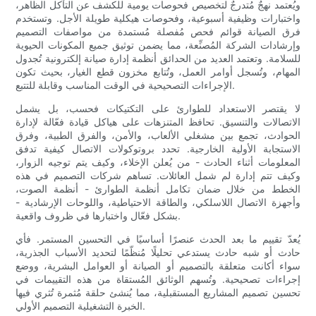
ويُعتمد نهجٌ مُتدرجٌ لتخصيص فحوصات يومية للكشف عن التآكل الظاهر،
واختبارات وظيفية أسبوعية، وفحوصات هيكلية طويلة الأجل. وتستخدم
فرق الصيانة قوائم فحص مُفصلة مُستمدة من مواصفات التصميم
وإرشادات الشركة المُصنِّعة، مما يضمن توثيق جميع المكونات الحيوية
للسلامة. وتعتمد العديد من الحدائق أنظمة إدارة صيانة إلكترونية تُجدول
المهام، وتُسجل أوامر العمل، وتُتابع مخزون قطع الغيار، بحيث تكون
الإجراءات التصحيحية في الوقت المناسب وقابلة للتتبع.
لا يقتصر الاستعداد للطوارئ على التكتيكات فحسب، بل يشمل
الاتصالات والتنسيق. تحافظ المتنزهات على هياكل قيادة فعّالة لإدارة
الحوادث، تجمع بين مشغلي الألعاب، والأمن، والفرق الطبية، وفرق
الاستجابة الأولية الخارجية. تحدد بروتوكولات الاتصال كيفية تدفق
المعلومات أثناء الحادث - من يُعلن الإخلاء، وكيف يتم توجيه الزوار،
وكيف تتم إدارة لم شمل العائلات. تساهم شركات التصميم في هذه
الخطط من خلال ضمان تكامل أنظمة الطوارئ - أنظمة الصوت،
وأجهزة الاتصال اللاسلكي، والطاقة الاحتياطية، واللوحات الإرشادية -
بشكل فعّال واختبارها في ظروف واقعية.
يُعدّ تقييم ما بعد الحدث عنصرًا أساسيًا في التحسين المستمر. فأي
حادث أو شبه حادث يستدعي تحليلًا مُنظّمًا لتحديد الأسباب الجذرية،
سواء أكانت متعلقة بالتصميم أو الصيانة أو العوامل البشرية، ووضع
إجراءات تصحيحية. وتُسهم الوثائق المُستقاة من هذه التقييمات في
تحسين تصميم المشاريع المستقبلية، مما يُنشئ حلقة مُثمرة تُثري فيها
الخبرة التشغيلية التصميم الأولي.