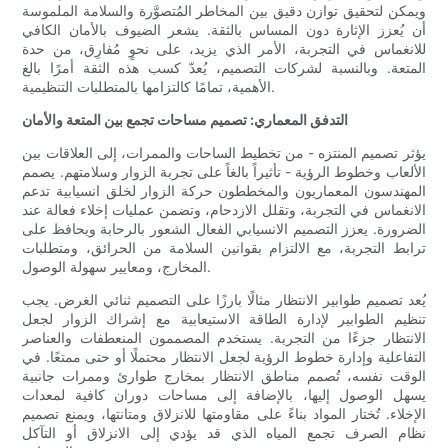
ويمكن لتحقيق توازن دقيق بين المخاطر المُتصوَّرة والسلامة الملموسة
أن يُعزز الإثارة دون المساس بالثقة. يشعر الضيوف بالأمان الكافي
للانغماس في التجربة، الأمر الذي يزيد، على نحوٍ مُفارِق، من حدة
المتعة. وبالنسبة لشركات التصميم، يُعدّ كسب هذه الثقة أمرًا بالغ
الأهمية، تمامًا كالتزامها بالمتطلبات التنظيمية.
التدفق المعماري: تصميم مساحات تجمع بين المتعة والأمان
يؤثر تصميم المنتزه - من تخطيط الساحات والممرات، إلى العلاقات بين
الألعاب وخطوط الرؤية - تأثيراً بالغاً على تجربة الزوار وسلامتهم. يصمم
المهندسون المعماريون والمخططون حركة الزوار لخلق انسيابية تدعم
الانغماس في التجربة، وتقلل الازدحام، وتضمن عمليات إخلاء فعالة عند
الضرورة. يعزز التصميم الانسيابي الفعال الشعور بالرحابة ويحافظ على
ترابط التجربة، مع الالتزام بقوانين السلامة من الحرائق، ومتطلبات
المخارج، ومعايير سهولة الوصول.
يُعد تصميم طوابير الانتظار مثالًا بارزًا على التصميم ثنائي الغرض. يجب
تنظيم الطوابير لإدارة الطاقة الاستيعابية مع إشراك الزوار لجعل
الانتظار جزءًا من التجربة. يستخدم المصممون المنعطفات والعناصر
التفاعلية وإدارة خطوط الرؤية لجعل الانتظار محتملًا أو حتى ممتعًا. في
الوقت نفسه، تُصمم مناطق الانتظار بمخارج طوارئ وممرات جانبية
يسهل الوصول إليها، بالإضافة إلى مساحات دوران كافية لمعدات
الإخلاء. تُختار المواد بناءً على مقاومتها للانزلاق ومتانتها، ويمنع تصميم
نظام الصرف تجمع المياه الذي قد يؤدي إلى الانزلاق أو التآكل