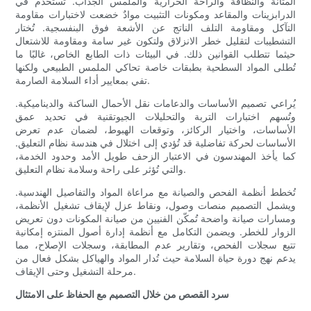
المتانة والنظافة والراحة الحرارية والملمس الجذاب. تُستخدم في
الدرابزينات والمقاعد ومكونات التثبيت موادٌ خضعت لاختبارات مقاومة
التآكل ومقاومة التلف الناتج عن الأشعة فوق البنفسجية. تُختار
التشطيبات لتقليل خطر الانزلاق ولتكون غير سامة ومقاومة للاشتعال
حيثما تتطلب القوانين ذلك. في البيئات ذات الطابع الخاص، غالبًا ما
تُطلى المواد السطحية بطبقات خاصة تحاكي الملمس الطبيعي ولكنها
تفي بمعايير أداء السلامة الصارمة.
يُراعي تصميم الأساسات والدعامات نقل الأحمال الساكنة والديناميكية.
وتُسهم اختبارات التربة والتحليلات الجيوتقنية في تحديد عمق
الأساسات، واختيار الركائز، وتوقعات الهبوط، لضمان عدم تعرض
الأساسات لحركة تفاضلية قد تُؤدي إلى اختلال في هندسة نظام التعليق.
كما يأخذ المهندسون في الاعتبار الزحف طويل الأمد وحدود الخدمة،
والتي تُؤثر على راحة وسلامة نظام التعليق.
تُخطط أنظمة الفحص والصيانة مع مراعاة المواد والتفاصيل الهندسية.
ويشمل التصميم منصات وصول، ونقاط عزل لإيقاف تشغيل الأنظمة،
ومسارات صيانة واضحة تُمكّن الفنيين من صيانة المكونات دون تعريض
الزوار للخطر. ويضمن التكامل مع أنظمة إدارة أصول المنتزه إمكانية
تتبع سجلات الفحص، وتقارير عدم المطابقة، وسجلات الإصلاح، مما
يدعم نهج دورة حياة السلامة حيث تُدار المواد والهياكل بشكل فعال من
مرحلة التشغيل وحتى الإيقاف.
سرد القصص من خلال التصميم مع الحفاظ على الامتثال