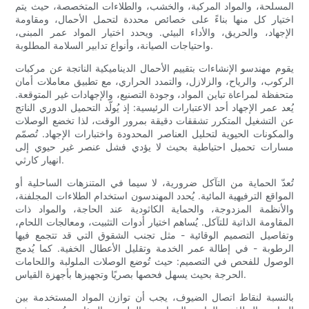
المسلحة، والمواد المركبة، والخشب، والطلاءات المتخصصة، حيث يتم
اختيار كل منها بناءً على خصائص محددة لتحمل الأحمال، ومقاومة
الإجهاد، والحريق، والأداء البيئي. ويحدد اختيار المواد عمر المبنى،
واحتياجات الصيانة، وأنواع تدابير السلامة المطلوبة.
يقوم مهندسو الإنشاءات بتقييم الأحمال الديناميكية الناتجة عن مركبات
الركوب، والرياح، والزلازل، والتمدد الحراري، مع تطبيق معاملات أمان
متحفظة لمراعاة تباين المواد، وجودة التصنيع، والإجهادات غير المتوقعة.
يُعد عمر الإجهاد أحد الاعتبارات الرئيسية: إذ يُولّد التحميل الدوري الناتج
عن التشغيل المتكرر تشققات دقيقة بمرور الوقت، لذا تخضع الوصلات
والمكونات الحيوية لتحليل العناصر المحدودة واختبارات الإجهاد. تُصمّم
مسارات تحميل احتياطية بحيث لا يؤدي فشل عنصر غير حيوي إلى
انهيار كارثي.
تُعدّ الحماية من التآكل ضرورية، لا سيما في المتنزهات الساحلية أو
المواقع الترفيهية المائية. يُحدد المهندسون استخدام الطلاءات المجلفنة،
والأنظمة المزدوجة، والحماية الكاثودية عند الحاجة، والمواد ذات
المقاومة الذاتية للتآكل. يُساهم اختيار أدوات التثبيت، ومعالجات اللحام،
وتفاصيل التصميم الوقائية - مثل تجنب الشقوق التي قد تتجمع فيها
الرطوبة - في إطالة عمر الخدمة وتقليل الأعطال الخفية. كما يُدمج
الوصول للفحص في التصميم: حيث تُوضع الوصلات الملولبة واللحامات
الحرجة بحيث يسهل فحصها بصريًا وتجهيزها بأجهزة القياس.
بالنسبة لنقاط اتصال الضيوف، يجب أن توازن المواد المستخدمة بين