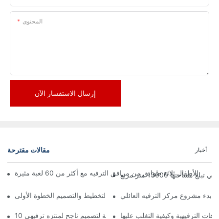
المحتوى
إرسال الاستفسار الآن
مقالات مقترحة
أخبار
تها 13000 متر مربع
ة بدء مشروع مركز الترفيه العائلي
زهات الترفيهية وكيفية التغلب عليها
10 مبادئ أساسية لتصميم ناجح لمنتزه ترفيهي