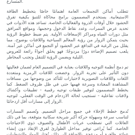
المتسارع.
تتطلب أماكن التجمعات العامة اهتمامًا خاصًا بتخطيط الطاقة
الاستيعابية. يستخدم المصممون برامج محاكاة للتنبؤ بكيفية تفرق
الحشود خلال أوقات الذروة والفعاليات الخاصة. تساعد هذه الأدوات في
تحديد عرض الممرات، وعدد نقاط الدخول وحجمها، ومواقع المرافق
مثل دورات المياه ومراكز الإسعافات الأولية. يتم ضبط خطوط الرؤية
بحيث يتمكن الزوار من رؤية المعالم السياحية واللافتات بوضوح، مما
يقلل من الرغبة في التدافع عبر الحشود أو التجمع في أماكن غير آمنة.
يلعب تصميم الإضاءة دورًا مزدوجًا: فهو يخلق أجواءً رائعة للعروض
الليلية ويضمن الرؤية للتنقل وتجنب المخاطر.
تم دمج أنظمة التوجيه واللافتات بعناية في التصميم العام لضمان فعاليتها
دون التأثير على تجربة الزوار. وخضعت اللافتات الرمزية ومتعددة
اللغات واللافتات التصويرية لاختبارات للتأكد من وضوحها من مسافات
المشاهدة المعتادة وسرعة فهمها حتى في ظل ظروف الضغط. كما
يخطط المصممون لتوفير طبقات توجيه رقمية - تطبيقات وأكشاك
ولافتات تفاعلية - تستجيب لحالة الازدحام في الوقت الفعلي، لتوجيه
الزوار إلى مسارات أقل ازدحامًا.
تُدمج خطط الإخلاء في جميع مراحل التصميم. وتُصمم المسارات
لتناسب سرعة وسهولة حركة أكبر شريحة سكانية متوقعة، بما في ذلك
العائلات التي تصطحب عربات الأطفال والضيوف ذوي الاحتياجات
الخاصة. كما يُراعى توفير مداخل الطوارئ لفرق الإنقاذ دون إنشاء
عوائق ظاهرة أو مزعجة. بالإضافة إلى ذلك، تُختار المواد والتشطيبات