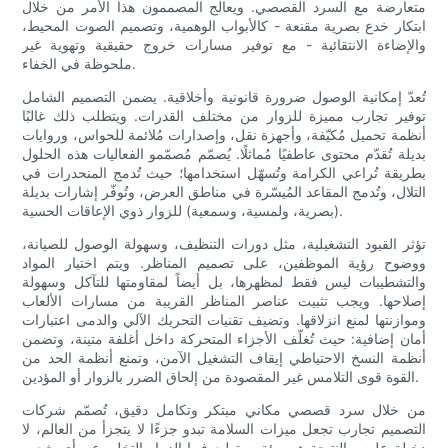
متعارضة مع السرد القصصي. ويعالج المصممون هذا الأمر من خلال
ابتكار خدع بصرية مقنعة - كالأبواب الوهمية، وتصميم الصوت المحيط،
والإضاءة الانتقائية - مع توفير مسارات خروج حقيقية وتهوية غير
ملحوظة في الخفاء.
تُعدّ إمكانية الوصول ضرورة قانونية وأخلاقية. يضمن التصميم الشامل
توفير تجارب مميزة للزوار من مختلف القدرات. ويتطلب ذلك غالبًا
أنظمة تحميل مُكيّفة، وأجهزة نقل، وإصدارات مُلائمة للحواس، وروايات
بديلة تُقدّم محتوى عاطفيًا مُماثلًا. يُصمّم مُصمّمو الفعاليات هذه الحلول
بطريقة تُراعي الكرامة وتُسهّل استخدامها؛ حيث تُدمج المنحدرات في
التلال، وتُدمج المقاعد المُيسّرة في مناطق العرض، وتُوفّر إشارات بديلة
(بصرية، ولمسية، وسمعية) للزوار ذوي الإعاقات الحسية.
تؤثر القيود التشغيلية، مثل دورات التنظيف، وسهولة الوصول للصيانة،
ووضوح رؤية الموظفين، على تصميم المناظر. ويتم اختيار المواد
والتشطيبات ليس فقط لمظهرها، بل أيضاً لمقاومتها للتآكل وسهولة
إصلاحها. ويجب تثبيت عناصر المناظر القريبة من مسارات الألعاب
وموازنتها لمنع انزلاقها. وتضيف تقنيات التحريك الآلي والدمى اعتبارات
أمان إضافية: حيث تُغلّف الأجزاء المتحركة داخل أغلفة متينة، وتضمن
أنظمة النسخ الاحتياطي إيقاف التشغيل الآمن، وتمنع أنظمة الحد من
القوة قوى التلامس غير المقصودة من إلحاق الضرر بالزوار أو المؤدين.
من خلال سرد قصصي مكاني مبتكر وتكامل دقيق، تُصمّم شركات
التصميم تجارب تجعل ميزات السلامة تبدو جزءًا لا يتجزأ من العالم، لا
دخيلة عليه. والنتيجة هي بيئة يستطيع فيها الزوار التخلي عن أي شعور