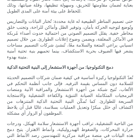
بعناية لضمان مقاومتها للحريق، وسهولة تنظيفها، وقلة صيانتها، وذلك
للحفاظ على بيئة آمنة على المدى الطويل.
حتى تصميم المناظر الطبيعية له غاية محددة: تُختار النباتات والتضاريس
وتُوضع لتوجيه الحركة بأمان، وتوفير الظل وأماكن للراحة، وتجنب خلق
مخاطر خفية. يقلل التصميم الصوتي من احتمالية حدوث أصداء مُربكة
في الأماكن المغلقة، ويضمن وضوح إعلانات الطوارئ. من خلال تصميم
انسيابي يراعي المتعة والسلامة معًا، تُنشئ شركات التصميم مساحات
يشعر فيها الضيوف بحرية الاستكشاف، بينما تحميهم بنية تحتية أمنية
متينة بهدوء.
دمج التكنولوجيا: من أجهزة الاستشعار إلى البنية التحتية الذكية
تُعدّ التكنولوجيا ركيزة أساسية في كيفية ضمان شركات التصميم الحديثة
للسلامة دون المساس بقيمة الترفيه. فإلى جانب أنظمة التحكم في
الألعاب، تُتيح شبكة من أجهزة الاستشعار والمراقبة الآنية ومنصات
البرمجيات المتكاملة الصيانة التنبؤية والكفاءة التشغيلية والاستجابة
السريعة للطوارئ. كما تُمكّن البنية التحتية الذكية المتنزهات من
اكتشاف أي خلل مبكرًا وتعديل العمليات بسلاسة، غالبًا قبل أن يلاحظ
الموظفون أو الزوار أي مشكلة.
من الناحية التشغيلية، تراقب أجهزة الاستشعار سلامة الهيكل، ودرجات
حرارة المحركات، والضغوط الهيدروليكية، وأنماط الاهتزاز. يتيح دمج
هذه البيانات في منصة مراقبة مركزية للمهندسين رصد الأنماط التي