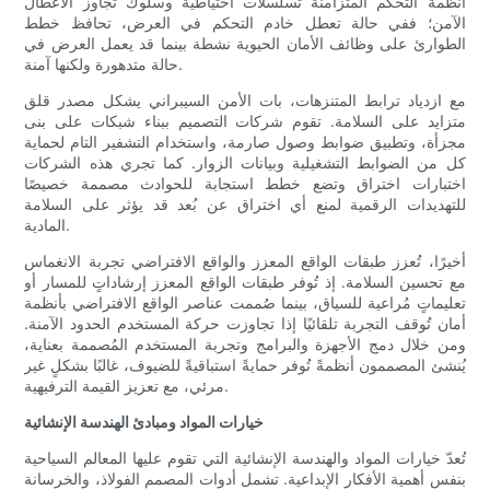
أنظمة التحكم المتزامنة تسلسلات احتياطية وسلوك تجاوز الأعطال
الآمن؛ ففي حالة تعطل خادم التحكم في العرض، تحافظ خطط
الطوارئ على وظائف الأمان الحيوية نشطة بينما قد يعمل العرض في
حالة متدهورة ولكنها آمنة.
مع ازدياد ترابط المتنزهات، بات الأمن السيبراني يشكل مصدر قلق
متزايد على السلامة. تقوم شركات التصميم ببناء شبكات على بنى
مجزأة، وتطبيق ضوابط وصول صارمة، واستخدام التشفير التام لحماية
كل من الضوابط التشغيلية وبيانات الزوار. كما تجري هذه الشركات
اختبارات اختراق وتضع خطط استجابة للحوادث مصممة خصيصًا
للتهديدات الرقمية لمنع أي اختراق عن بُعد قد يؤثر على السلامة
المادية.
أخيرًا، تُعزز طبقات الواقع المعزز والواقع الافتراضي تجربة الانغماس
مع تحسين السلامة. إذ تُوفر طبقات الواقع المعزز إرشاداتٍ للمسار أو
تعليماتٍ مُراعية للسياق، بينما صُممت عناصر الواقع الافتراضي بأنظمة
أمان تُوقف التجربة تلقائيًا إذا تجاوزت حركة المستخدم الحدود الآمنة.
ومن خلال دمج الأجهزة والبرامج وتجربة المستخدم المُصممة بعناية،
يُنشئ المصممون أنظمةً تُوفر حمايةً استباقيةً للضيوف، غالبًا بشكلٍ غير
مرئي، مع تعزيز القيمة الترفيهية.
خيارات المواد ومبادئ الهندسة الإنشائية
تُعدّ خيارات المواد والهندسة الإنشائية التي تقوم عليها المعالم السياحية
بنفس أهمية الأفكار الإبداعية. تشمل أدوات المصمم الفولاذ، والخرسانة