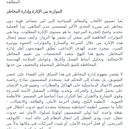
المطلقة.
الموازنة بين الإثارة وإدارة المخاطر
يُعدّ تصميم الألعاب والمعالم السياحية التي تُثير مشاعر قوية دون
مخاطر غير مبررة التحدي الأكبر لمصممي مدن الملاهي. تبدأ العملية
بتحديد واضح للتجربة المرجوة: ما هو مستوى الإثارة المطلوب، وما هي
المؤثرات العاطفية التي ينبغي أن يشعر بها الزوار، وكيف سيتم إيصال
هذه الإثارة من خلال السرعة والتسارع والمؤثرات الحسية ووتيرة
السرد. بمجرد تحديد الهدف الإبداعي، يُطبّق المهندسون أُطر إدارة
المخاطر. يجمع هذا النهج متعدد التخصصات بين تقييم المخاطر
الاحتمالية، وتحليل أنماط الفشل وآثارها، وعوامل السلامة الهندسية
المحافظة للتنبؤ بالمخاطر المحتملة والتخفيف من حدتها.
لا يقتصر مفهوم إدارة المخاطر في هذا السياق على القضاء على عنصر
التشويق، بل يتعداه إلى التحكم فيه. يستخدم المصممون نماذج رياضية
لتقييم الأحمال الديناميكية على الهياكل والقطارات، وتقييم قدرة الإنسان
على تحمل التسارع والحركة، وتحديد نطاقات التشغيل الآمنة للسرعة
وقوى التسارع والاهتزاز. يُعدّ التكرار مبدأً أساسياً في التصميم: فالأنظمة
الحيوية - كأنظمة الكبح، وقفل أحزمة الأمان، والطاقة، والاتصالات -
غالباً ما تتضمن أنظمة احتياطية مستقلة متعددة لمنع حدوث أعطال في
نقطة واحدة. كما يُولي المصممون أولويةً لسلوك الأمان عند حدوث
عطل، حيث يؤدي العطل إلى انتقال النظام إلى حالة آمنة - كالتوقف
التدريجي، أو قفل أحزمة الأمان، أو تثبيت المركبات في مكانها بدلاً من
السماح بحركة غير منضبطة.