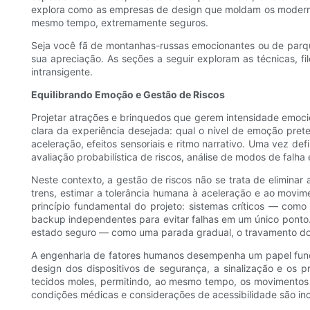
explora como as empresas de design que moldam os moderno
mesmo tempo, extremamente seguros.
Seja você fã de montanhas-russas emocionantes ou de parqu
sua apreciação. As seções a seguir exploram as técnicas, fil
intransigente.
Equilibrando Emoção e Gestão de Riscos
Projetar atrações e brinquedos que gerem intensidade emocio
clara da experiência desejada: qual o nível de emoção prete
aceleração, efeitos sensoriais e ritmo narrativo. Uma vez de
avaliação probabilística de riscos, análise de modos de falha
Neste contexto, a gestão de riscos não se trata de eliminar
trens, estimar a tolerância humana à aceleração e ao movim
princípio fundamental do projeto: sistemas críticos — com
backup independentes para evitar falhas em um único ponto.
estado seguro — como uma parada gradual, o travamento dos 
A engenharia de fatores humanos desempenha um papel funda
design dos dispositivos de segurança, a sinalização e os 
tecidos moles, permitindo, ao mesmo tempo, os movimentos 
condições médicas e considerações de acessibilidade são inc