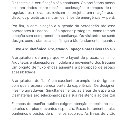
Os testes e a certificação são contínuos. Os protótipos pas
coletam dados sobre tensões, acelerações e tempos de re
reguladores relevantes revisam os projetos em relação aos
disso, os projetistas simulam cenários de emergência — perd
Por fim, a comunicação e a gestão da percepção são essen
operadores treinados — não apenas protegem, como também 
emoção sem comprometer a confiança. Os visitantes se sente
design, conquistar essa confiança é tão fundamental quanto 
Fluxo Arquitetônico: Projetando Espaços para Diversão e 
A arquitetura de um parque — o layout de praças, caminhos
Arquitetos e planejadores modelam o movimento dos frequent
Um projeto de fluxo eficaz aumenta a percepção de espaço
acessibilidade.
A arquitetura de filas é um excelente exemplo de design co
com que a espera pareça parte da experiência. Os designers u
mesmo agradáveis. Simultaneamente, as áreas de espera são 
Os materiais são selecionados pela sua resistência ao desli
Espaços de reunião pública exigem atenção especial ao pla
horários de pico e eventos especiais. Essas ferramentas a
banheiros e postos de primeiros socorros. As linhas de visã