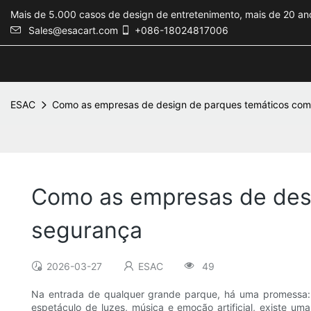
Mais de 5.000 casos de design de entretenimento, mais de 20 ano
Sales@esacart.com
+086-18024817006
ESAC
Como as empresas de design de parques temáticos com
Como as empresas de des
segurança
2026-03-27
ESAC
49
Na entrada de qualquer grande parque, há uma promessa: u
espetáculo de luzes, música e emoção artificial, existe uma