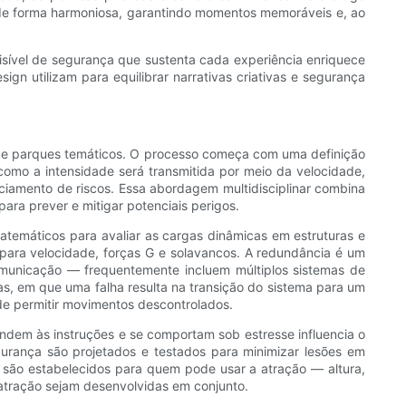
 forma harmoniosa, garantindo momentos memoráveis ​​e, ao
sível de segurança que sustenta cada experiência enriquece
ign utilizam para equilibrar narrativas criativas e segurança
as de parques temáticos. O processo começa com uma definição
 como a intensidade será transmitida por meio da velocidade,
enciamento de riscos. Essa abordagem multidisciplinar combina
para prever e mitigar potenciais perigos.
matemáticos para avaliar as cargas dinâmicas em estruturas e
 para velocidade, forças G e solavancos. A redundância é um
comunicação — frequentemente incluem múltiplos sistemas de
s, em que uma falha resulta na transição do sistema para um
de permitir movimentos descontrolados.
dem às instruções e se comportam sob estresse influencia o
gurança são projetados e testados para minimizar lesões em
 são estabelecidos para quem pode usar a atração — altura,
 atração sejam desenvolvidas em conjunto.