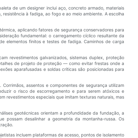
paleta de um designer inclui aço, concreto armado, materiais
 resistência à fadiga, ao fogo e ao meio ambiente. A escolha
 térmica, aplicando fatores de segurança conservadores para
nsideração fundamental: o carregamento cíclico resultante da
de elementos finitos e testes de fadiga. Caminhos de carga
icam revestimentos galvanizados, sistemas duplex, proteção
etalhes de projeto de proteção — como evitar frestas onde a
nexões aparafusadas e soldas críticas são posicionadas para
til. Corrimãos, assentos e componentes de segurança utilizam
eduzir o risco de escorregamento e para serem atóxicos e
m revestimentos especiais que imitam texturas naturais, mas
análises geotécnicas orientam a profundidade da fundação, a
que possam desalinhar a geometria da montanha-russa. Os
tração.
etistas incluem plataformas de acesso, pontos de isolamento