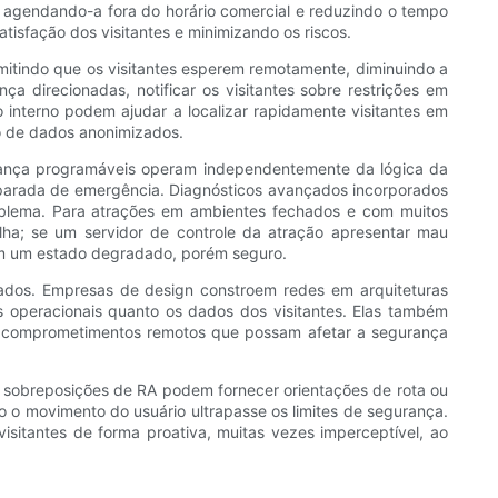
gendando-a fora do horário comercial e reduzindo o tempo
isfação dos visitantes e minimizando os riscos.
rmitindo que os visitantes esperem remotamente, diminuindo a
 direcionadas, notificar os visitantes sobre restrições em
 interno podem ajudar a localizar rapidamente visitantes em
to de dados anonimizados.
rança programáveis ​​operam independentemente da lógica da
 parada de emergência. Diagnósticos avançados incorporados
roblema. Para atrações em ambientes fechados e com muitos
ha; se um servidor de controle da atração apresentar mau
em um estado degradado, porém seguro.
dos. Empresas de design constroem redes em arquiteturas
es operacionais quanto os dados dos visitantes. Elas também
nir comprometimentos remotos que possam afetar a segurança
 sobreposições de RA podem fornecer orientações de rota ou
 o movimento do usuário ultrapasse os limites de segurança.
sitantes de forma proativa, muitas vezes imperceptível, ao