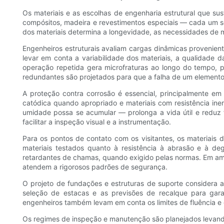
Os materiais e as escolhas de engenharia estrutural que sus
compósitos, madeira e revestimentos especiais — cada um sel
dos materiais determina a longevidade, as necessidades de 
Engenheiros estruturais avaliam cargas dinâmicas provenien
levar em conta a variabilidade dos materiais, a qualidade d
operação repetida gera microfraturas ao longo do tempo, p
redundantes são projetados para que a falha de um elemento n
A proteção contra corrosão é essencial, principalmente em
catódica quando apropriado e materiais com resistência ine
umidade possa se acumular — prolonga a vida útil e reduz f
facilitar a inspeção visual e a instrumentação.
Para os pontos de contato com os visitantes, os materiais d
materiais testados quanto à resistência à abrasão e à d
retardantes de chamas, quando exigido pelas normas. Em amb
atendem a rigorosos padrões de segurança.
O projeto de fundações e estruturas de suporte considera a
seleção de estacas e as previsões de recalque para gar
engenheiros também levam em conta os limites de fluência e 
Os regimes de inspeção e manutenção são planejados levando