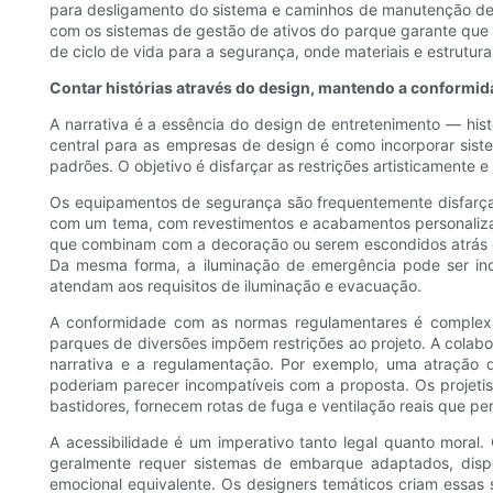
para desligamento do sistema e caminhos de manutenção des
com os sistemas de gestão de ativos do parque garante que o
de ciclo de vida para a segurança, onde materiais e estrut
Contar histórias através do design, mantendo a conformid
A narrativa é a essência do design de entretenimento — his
central para as empresas de design é como incorporar si
padrões. O objetivo é disfarçar as restrições artisticamente
Os equipamentos de segurança são frequentemente disfarça
com um tema, com revestimentos e acabamentos personalizad
que combinam com a decoração ou serem escondidos atrás de 
Da mesma forma, a iluminação de emergência pode ser inc
atendam aos requisitos de iluminação e evacuação.
A conformidade com as normas regulamentares é complexa e 
parques de diversões impõem restrições ao projeto. A colabor
narrativa e a regulamentação. Por exemplo, uma atração 
poderiam parecer incompatíveis com a proposta. Os projetis
bastidores, fornecem rotas de fuga e ventilação reais que p
A acessibilidade é um imperativo tanto legal quanto moral.
geralmente requer sistemas de embarque adaptados, dispos
emocional equivalente. Os designers temáticos criam essas