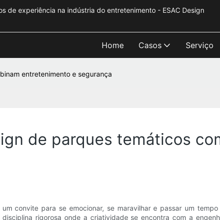
s de experiência na indústria do entretenimento - ESAC Design
Home
Casos
Serviço
binam entretenimento e segurança
ign de parques temáticos co
m convite para se emocionar, se maravilhar e passar um tempo e
 disciplina rigorosa onde a criatividade se encontra com a engenha