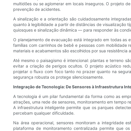
multidões ou se aglomerar em locais inseguros. O projeto d
prevenção de acidentes.
A sinalização e a orientação são cuidadosamente integradas
quanto à legibilidade a partir de distâncias de visualizaçã
quiosques e sinalização dinâmica — para responder às condi
O planejamento de evacuação está integrado em todas as eta
famílias com carrinhos de bebê e pessoas com mobilidade red
materiais e acabamentos são escolhidos por sua resistência 
Até mesmo o paisagismo é intencional: plantas e terreno s
evitar a criação de perigos ocultos. O projeto acústico r
projetar o fluxo com foco tanto no prazer quanto na segur
segurança robusta os protege silenciosamente.
Integração de Tecnologia: De Sensores à Infraestrutura Int
A tecnologia é um pilar fundamental da forma como as emp
atrações, uma rede de sensores, monitoramento em tempo rea
A infraestrutura inteligente permite que os parques dete
percebam qualquer dificuldade.
Na área operacional, sensores monitoram a integridade es
plataforma de monitoramento centralizada permite que os e