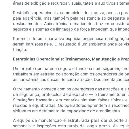
áreas de exibição e recursos visuais, táteis e auditivos altern
Restrições operacionais, como ciclos de limpeza, acesso par
pela aparência, mas também pela resistência ao desgaste e
deslocamentos. Animatrônica e marionetes trazem considera
seguros e sistemas de limitação de força impedem que impact
Por meio de uma narrativa espacial engenhosa e integração
serem intrusões nele. O resultado é um ambiente onde os vi
função.
Estratégias Operacionais: Treinamento, Manutenção e Pr
Um projeto que parece seguro e funciona com segurança no p
trabalham em estreita colaboração com os operadores de p
as características únicas de cada atração. Documentação com
O treinamento começa com os operadores das atrações e a e
de segurança, protocolos de despacho — o treinamento enfat
Simulações baseadas em cenários simulam falhas típicas e
rápidas e equilibradas. Os operadores aprendem a reconhe
visitantes em detrimento da capacidade de atendimento.
A equipe de manutenção é estruturada para dar suporte a re
semanais e inspeções estruturais de longo prazo. As equi