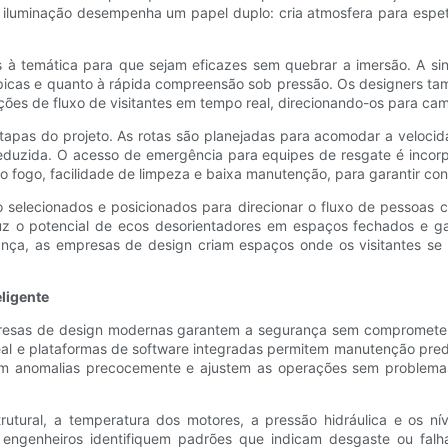
e iluminação desempenha um papel duplo: cria atmosfera para espet
 à temática para que sejam eficazes sem quebrar a imersão. A sin
o típicas e quanto à rápida compreensão sob pressão. Os designers t
ções de fluxo de visitantes em tempo real, direcionando-os para c
pas do projeto. As rotas são planejadas para acomodar a velocida
uzida. O acesso de emergência para equipes de resgate é incorpora
ao fogo, facilidade de limpeza e baixa manutenção, para garantir c
ão selecionados e posicionados para direcionar o fluxo de pessoas
eduz o potencial de ecos desorientadores em espaços fechados e ga
ança, as empresas de design criam espaços onde os visitantes se s
eligente
resas de design modernas garantem a segurança sem comprometer 
l e plataformas de software integradas permitem manutenção prediti
ctem anomalias precocemente e ajustem as operações sem problemas
trutural, a temperatura dos motores, a pressão hidráulica e os n
ngenheiros identifiquem padrões que indicam desgaste ou falhas 