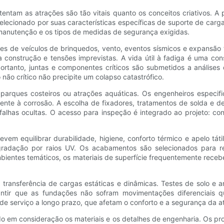
tentam as atrações são tão vitais quanto os conceitos criativos. A 
ecionado por suas características específicas de suporte de carga,
manutenção e os tipos de medidas de segurança exigidas.
tes de veículos de brinquedos, vento, eventos sísmicos e expansão
a construção e tensões imprevistas. A vida útil à fadiga é uma co
ortanto, juntas e componentes críticos são submetidos a análises 
ão crítico não precipite um colapso catastrófico.
 parques costeiros ou atrações aquáticas. Os engenheiros especif
rente à corrosão. A escolha de fixadores, tratamentos de solda e d
alhas ocultas. O acesso para inspeção é integrado ao projeto: co
evem equilibrar durabilidade, higiene, conforto térmico e apelo tá
egradação por raios UV. Os acabamentos são selecionados para r
ientes temáticos, os materiais de superfície frequentemente recebe
 transferência de cargas estáticas e dinâmicas. Testes de solo e 
antir que as fundações não sofram movimentações diferenciais 
de serviço a longo prazo, que afetam o conforto e a segurança da a
 em consideração os materiais e os detalhes de engenharia. Os proj