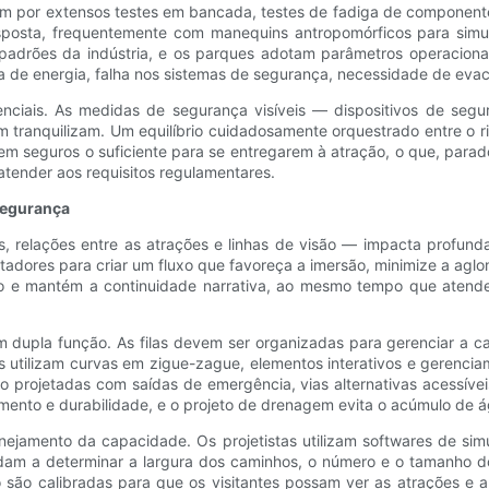
sam por extensos testes em bancada, testes de fadiga de component
sposta, frequentemente com manequins antropomórficos para simu
 padrões da indústria, e os parques adotam parâmetros operaciona
a de energia, falha nos sistemas de segurança, necessidade de eva
ciais. As medidas de segurança visíveis — dispositivos de segura
tranquilizam. Um equilíbrio cuidadosamente orquestrado entre o r
m seguros o suficiente para se entregarem à atração, o que, parado
atender aos requisitos regulamentares.
Segurança
, relações entre as atrações e linhas de visão — impacta profunda
adores para criar um fluxo que favoreça a imersão, minimize a agl
 e mantém a continuidade narrativa, ao mesmo tempo que atende 
m dupla função. As filas devem ser organizadas para gerenciar a 
tilizam curvas em zigue-zague, elementos interativos e gerenciamen
projetadas com saídas de emergência, vias alternativas acessívei
zamento e durabilidade, e o projeto de drenagem evita o acúmulo de
nejamento da capacidade. Os projetistas utilizam softwares de si
judam a determinar a largura dos caminhos, o número e o tamanho
o são calibradas para que os visitantes possam ver as atrações e 