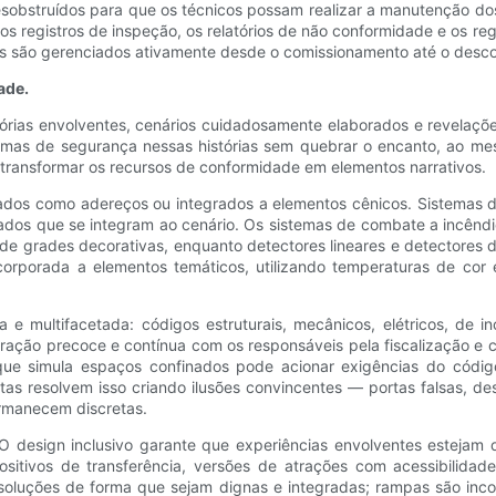
obstruídos para que os técnicos possam realizar a manutenção dos 
s registros de inspeção, os relatórios de não conformidade e os r
uras são gerenciados ativamente desde o comissionamento até o des
ade.
tórias envolventes, cenários cuidadosamente elaborados e revelaç
stemas de segurança nessas histórias sem quebrar o encanto, ao
 e transformar os recursos de conformidade em elementos narrativos.
dos como adereços ou integrados a elementos cênicos. Sistemas de
os que se integram ao cenário. Os sistemas de combate a incêndio
grades decorativas, enquanto detectores lineares e detectores de 
orporada a elementos temáticos, utilizando temperaturas de cor 
multifacetada: códigos estruturais, mecânicos, elétricos, de in
ação precoce e contínua com os responsáveis ​​pela fiscalização e c
que simula espaços confinados pode acionar exigências do códig
tas resolvem isso criando ilusões convincentes — portas falsas, d
ermanecem discretas.
 O design inclusivo garante que experiências envolventes estejam d
itivos de transferência, versões de atrações com acessibilidade 
 soluções de forma que sejam dignas e integradas; rampas são inco