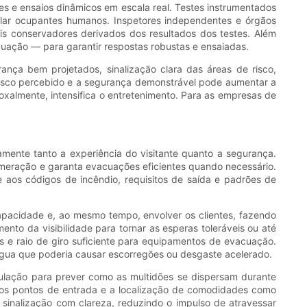
es e ensaios dinâmicos em escala real. Testes instrumentados
lar ocupantes humanos. Inspetores independentes e órgãos
is conservadores derivados dos resultados dos testes. Além
cuação — para garantir respostas robustas e ensaiadas.
nça bem projetados, sinalização clara das áreas de risco,
isco percebido e a segurança demonstrável pode aumentar a
xalmente, intensifica o entretenimento. Para as empresas de
mente tanto a experiência do visitante quanto a segurança.
omeração e garanta evacuações eficientes quando necessário.
aos códigos de incêndio, requisitos de saída e padrões de
capacidade e, ao mesmo tempo, envolver os clientes, fazendo
to da visibilidade para tornar as esperas toleráveis ​​ou até
s e raio de giro suficiente para equipamentos de evacuação.
 água que poderia causar escorregões ou desgaste acelerado.
mulação para prever como as multidões se dispersam durante
 dos pontos de entrada e a localização de comodidades como
a sinalização com clareza, reduzindo o impulso de atravessar