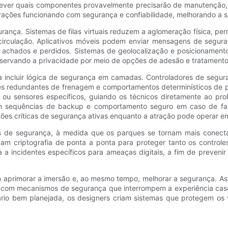
ver quais componentes provavelmente precisarão de manutenção, a
ções funcionando com segurança e confiabilidade, melhorando a sat
ança. Sistemas de filas virtuais reduzem a aglomeração física, pe
irculação. Aplicativos móveis podem enviar mensagens de segurança
ou achados e perdidos. Sistemas de geolocalização e posicionamento
preservando a privacidade por meio de opções de adesão e tratamen
ra incluir lógica de segurança em camadas. Controladores de segu
ões redundantes de frenagem e comportamentos determinísticos de
s ou sensores específicos, guiando os técnicos diretamente ao p
tem sequências de backup e comportamento seguro em caso de fal
es críticas de segurança ativas enquanto a atração pode operar 
 de segurança, à medida que os parques se tornam mais conecta
zam criptografia de ponta a ponta para proteger tanto os control
 a incidentes específicos para ameaças digitais, a fim de preve
m aprimorar a imersão e, ao mesmo tempo, melhorar a segurança. As
s com mecanismos de segurança que interrompem a experiência caso
io bem planejada, os designers criam sistemas que protegem os vi