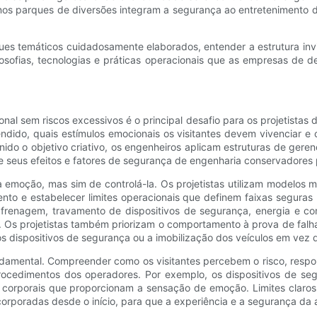
s parques de diversões integram a segurança ao entretenimento de
es temáticos cuidadosamente elaborados, entender a estrutura invi
osofias, tecnologias e práticas operacionais que as empresas de des
nal sem riscos excessivos é o principal desafio para os projetist
ndido, quais estímulos emocionais os visitantes devem vivenciar e
finido o objetivo criativo, os engenheiros aplicam estruturas de ger
 e seus efeitos e fatores de segurança de engenharia conservadores 
 a emoção, mas sim de controlá-la. Os projetistas utilizam modelos 
ento e estabelecer limites operacionais que definem faixas seguras
o frenagem, travamento de dispositivos de segurança, energia e 
 Os projetistas também priorizam o comportamento à prova de falha
dispositivos de segurança ou a imobilização dos veículos em vez 
mental. Compreender como os visitantes percebem o risco, respon
procedimentos dos operadores. Por exemplo, os dispositivos de se
corporais que proporcionam a sensação de emoção. Limites claros
orporadas desde o início, para que a experiência e a segurança da