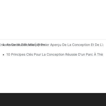
Annonce Officielle | Premier Aperçu De La Conception Et De 
fants De Wuhan Modoqi Propose Trois Étages D'installations De Div
10 Principes Clés Pour La Conception Réussie D'un Parc À Thè