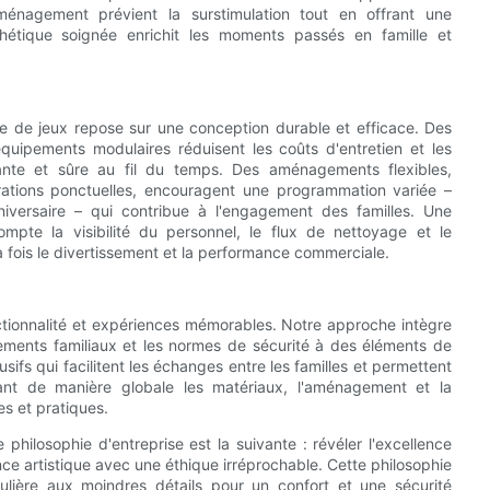
'aménagement prévient la surstimulation tout en offrant une
étique soignée enrichit les moments passés en famille et
ire de jeux repose sur une conception durable et efficace. Des
quipements modulaires réduisent les coûts d'entretien et les
yante et sûre au fil du temps. Des aménagements flexibles,
rations ponctuelles, encouragent une programmation variée –
niversaire – qui contribue à l'engagement des familles. Une
mpte la visibilité du personnel, le flux de nettoyage et le
a fois le divertissement et la performance commerciale.
ctionnalité et expériences mémorables. Notre approche intègre
ements familiaux et les normes de sécurité à des éléments de
usifs qui facilitent les échanges entre les familles et permettent
eant de manière globale les matériaux, l'aménagement et la
es et pratiques.
ilosophie d'entreprise est la suivante : révéler l'excellence
ellence artistique avec une éthique irréprochable. Cette philosophie
ulière aux moindres détails pour un confort et une sécurité