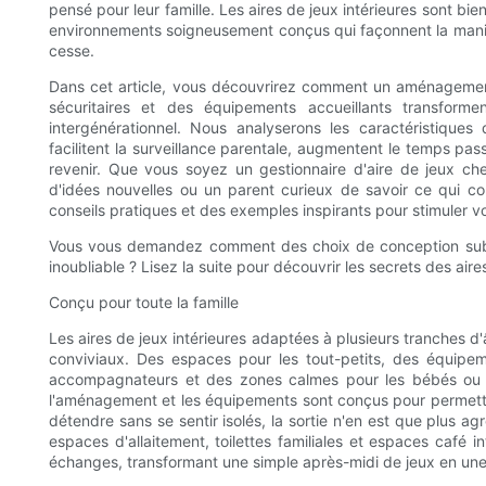
pensé pour leur famille. Les aires de jeux intérieures sont b
environnements soigneusement conçus qui façonnent la manière
cesse.
Dans cet article, vous découvrirez comment un aménagement
sécuritaires et des équipements accueillants transform
intergénérationnel. Nous analyserons les caractéristiques
facilitent la surveillance parentale, augmentent le temps pa
revenir. Que vous soyez un gestionnaire d'aire de jeux che
d'idées nouvelles ou un parent curieux de savoir ce qui con
conseils pratiques et des exemples inspirants pour stimuler v
Vous vous demandez comment des choix de conception subtils
inoubliable ? Lisez la suite pour découvrir les secrets des aire
Conçu pour toute la famille
Les aires de jeux intérieures adaptées à plusieurs tranches d
conviviaux. Des espaces pour les tout-petits, des équipem
accompagnateurs et des zones calmes pour les bébés ou l
l'aménagement et les équipements sont conçus pour permettre
détendre sans se sentir isolés, la sortie n'en est que plus 
espaces d'allaitement, toilettes familiales et espaces café 
échanges, transformant une simple après-midi de jeux en une v