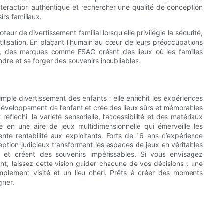
teraction authentique et rechercher une qualité de conception
irs familiaux.
eur de divertissement familial lorsqu'elle privilégie la sécurité,
é d'utilisation. En plaçant l'humain au cœur de leurs préoccupations
e, des marques comme ESAC créent des lieux où les familles
dre et se forger des souvenirs inoubliables.
mple divertissement des enfants : elle enrichit les expériences
u développement de l’enfant et crée des lieux sûrs et mémorables
fléchi, la variété sensorielle, l’accessibilité et des matériaux
 en une aire de jeux multidimensionnelle qui émerveille les
nte rentabilité aux exploitants. Forts de 16 ans d’expérience
ption judicieux transforment les espaces de jeux en véritables
nt et créent des souvenirs impérissables. Si vous envisagez
t, laissez cette vision guider chacune de vos décisions : une
simplement visité et un lieu chéri. Prêts à créer des moments
gner.