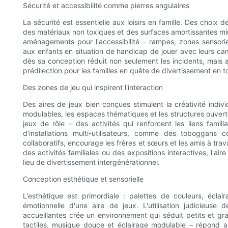
Sécurité et accessibilité comme pierres angulaires
La sécurité est essentielle aux loisirs en famille. Des choix d
des matériaux non toxiques et des surfaces amortissantes min
aménagements pour l'accessibilité – rampes, zones sensoriel
aux enfants en situation de handicap de jouer avec leurs camar
dès sa conception réduit non seulement les incidents, mais a
prédilection pour les familles en quête de divertissement en t
Des zones de jeu qui inspirent l'interaction
Des aires de jeux bien conçues stimulent la créativité indiv
modulables, les espaces thématiques et les structures ouvertes
jeux de rôle – des activités qui renforcent les liens famil
d'installations multi-utilisateurs, comme des toboggans c
collaboratifs, encourage les frères et sœurs et les amis à trav
des activités familiales ou des expositions interactives, l'a
lieu de divertissement intergénérationnel.
Conception esthétique et sensorielle
L'esthétique est primordiale : palettes de couleurs, écla
émotionnelle d'une aire de jeux. L'utilisation judicieuse
accueillantes crée un environnement qui séduit petits et gr
tactiles, musique douce et éclairage modulable – répond 