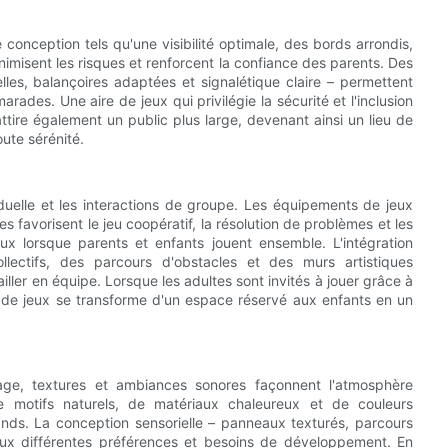
e conception tels qu'une visibilité optimale, des bords arrondis,
imisent les risques et renforcent la confiance des parents. Des
les, balançoires adaptées et signalétique claire – permettent
ades. Une aire de jeux qui privilégie la sécurité et l'inclusion
ttire également un public plus large, devenant ainsi un lieu de
oute sérénité.
iduelle et les interactions de groupe. Les équipements de jeux
 favorisent le jeu coopératif, la résolution de problèmes et les
iaux lorsque parents et enfants jouent ensemble. L'intégration
ollectifs, des parcours d'obstacles et des murs artistiques
ailler en équipe. Lorsque les adultes sont invités à jouer grâce à
ire de jeux se transforme d'un espace réservé aux enfants en un
irage, textures et ambiances sonores façonnent l'atmosphère
 de motifs naturels, de matériaux chaleureux et de couleurs
ands. La conception sensorielle – panneaux texturés, parcours
aux différentes préférences et besoins de développement. En