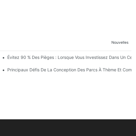
Nouvelles
L'avancement Des Travaux Du Royaume Des Enfants De Wuhan Modoqi 
Évitez 90 % Des Pièges : Lorsque Vous Investissez Dans Un Centr
ertissement Avec Plus De 60 Attractions Passionnantes.
me
Principaux Défis De La Conception Des Parcs À Thème Et Comm