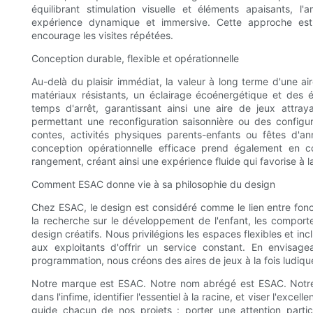
équilibrant stimulation visuelle et éléments apaisants, l
expérience dynamique et immersive. Cette approche esth
encourage les visites répétées.
Conception durable, flexible et opérationnelle
Au-delà du plaisir immédiat, la valeur à long terme d'une a
matériaux résistants, un éclairage écoénergétique et des é
temps d'arrêt, garantissant ainsi une aire de jeux attra
permettant une reconfiguration saisonnière ou des configu
contes, activités physiques parents-enfants ou fêtes d'an
conception opérationnelle efficace prend également en co
rangement, créant ainsi une expérience fluide qui favorise à l
Comment ESAC donne vie à sa philosophie du design
Chez ESAC, le design est considéré comme le lien entre fon
la recherche sur le développement de l'enfant, les comport
design créatifs. Nous privilégions les espaces flexibles et incl
aux exploitants d'offrir un service constant. En envisag
programmation, nous créons des aires de jeux à la fois ludiqu
Notre marque est ESAC. Notre nom abrégé est ESAC. Notre ph
dans l'infime, identifier l'essentiel à la racine, et viser l'exc
guide chacun de nos projets : porter une attention partic