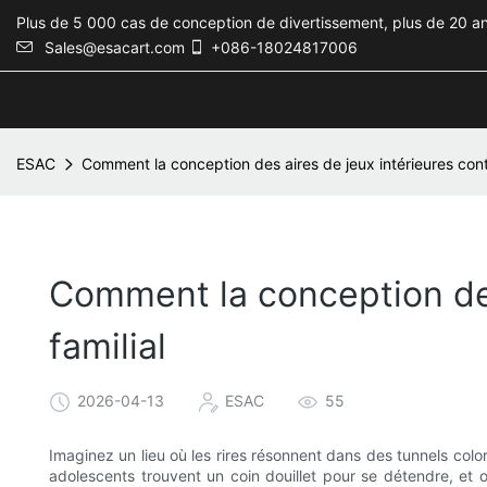
Plus de 5 000 cas de conception de divertissement, plus de 20 an
Sales@esacart.com
+086-18024817006
ESAC
Comment la conception des aires de jeux intérieures cont
Comment la conception des
familial
2026-04-13
ESAC
55
Imaginez un lieu où les rires résonnent dans des tunnels color
adolescents trouvent un coin douillet pour se détendre, et 