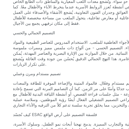
 حدٍ سواء. وتُشجع معدات اللعب المعيارية والمناطق ذات الطابع الخاص
أنشطة تُعزز الروابط الأسرية عندما ينخرط الآباء والأطفال معًا. كما
عوائق وجدران الفنون التعاونية، يُشجع الأشقاء والأصدقاء على العمل
 عائلية أو معارض تفاعلية، يتحول الملعب من مساحة مخصصة للأطفال
فقط إلى مكان ترفيهي يجمع بين الأجيال.
التصميم الجمالي والحسي
لأجواء العاطفية للملعب. الاستخدام المدروس للعناصر الطبيعية والمواد
دٍ سواء. التصميم الحسي - من ألواح ذات ملمس مميز وممرات ملموسة
نمائية. من خلال الموازنة بين الإثارة البصرية والعناصر المهدئة، يُمكن
امرة. هذا النهج الجمالي الدقيق يُحسّن من جودة وقت العائلة ويُشجع
على تكرار الزيارات.
تصميم مستدام ومرن وعملي
 مستدام وفعّال. فالمواد المتينة والإضاءة الموفرة للطاقة والمعدات
جذابًا وآمنًا على مر الزمن. كما أن التصاميم المرنة التي تسمح بإعادة
وعة - مثل جلسات قراءة القصص، أو أنشطة اللياقة البدنية للأطفال مع
ويُراعي التصميم التشغيلي الفعال أيضًا رؤية الموظفين، وسلاسة عملية
كيف تُجسّد ESAC فلسفة التصميم على أرض الواقع
ية والتجارب المميزة. يدمج نهجنا أبحاث نمو الطفل، وسلوك الأسرة،