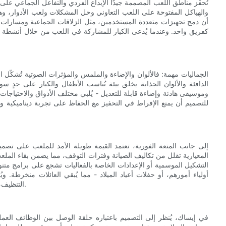
تُحفّز مناطق اللعب المصممة جيدًا الإبداع الفردي والتفاعل الجماعي على
والهياكل المفتوحة على اللعب التعاوني وحل المشكلات ولعب الأدوار، وهي 
أن دمج تجهيزات متعددة المستخدمين، مثل الزلاقات الجماعية ومسارات ال
كفريق واحد. وعندما يُدعى الكبار للمشاركة في اللعب من خلال أنشطة
الجماليات مهمة: فالألوان والإضاءة والملمس والمؤثرات الصوتية تُشكّل ا
الدافئة والألوان الجذابة يخلق بيئة تُناسب الأطفال والكبار على ح
وموسيقى هادئة وإضاءة قابلة للتعديل - يُلبي مختلف الأذواق والاحتياجات ال
للتصميم أن يمنع الإفراط في التحفيز مع الحفاظ على تجربة ديناميكية وغ
إلى جانب المتعة الفورية، تعتمد القيمة طويلة الأمد للملعب على تصميم
المعيارية تقلل من تكاليف الصيانة وفترات التوقف، مما يضمن بقاء الملعب 
التشكيل الموسمية أو الإعدادات الخاصة بالفعاليات تشجع على برامج متن
أولياء أمورهم، أو حفلات أعياد الميلاد - مما يُبقي العائلات منخرطة. 
التنظيف، والتخزين، مما يخلق تجربة سلسة تدعم كلاً من الترفيه والأداء التجاري.
في إيساك، يُنظر إلى التصميم باعتباره حلقة الوصل بين الوظائف العمل