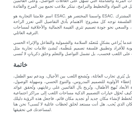
المرنة والشاملة التي تُسهّل على العائلات التواصل، وعلى القائمين
اسم علامتنا التجارية هو ESAC. واسمنا المختصر هو ESAC. فلسفتنا في العمل هي: اكتشاف العظمة من التفاصيل الصغيرة، وتحديد المشترك
فلسفة توجه كل مشروع: الاهتمام بأدق التفاصيل التي تعزز الراحة
 والسعي نحو جودة تصميم تثري القيمة الجمالية والأخلاقية لمساحات
الترفيه العائلي.
ك عندما يُراعي بشكلٍ مُتعمّد السلامة والشمولية والتفاعل والإثراء الحسي
اد وتطبيق فلسفة تصميم مُنظّمة، تُنشئ علامات تجارية مثل ESAC وجهاتٍ لا تقتصر فيها
خاتمة
 يُثري تجارب العائلة، ويُشجع اللعب بين الأجيال، ويدعم نمو الطفل،
 إعطاء الأولوية للتصميم المدروس، والتنوع الحسي، وسهولة الوصول،
بعاد تُبهج الأطفال، وتُريح بال القائمين على رعايتهم، وتُحقق عوائد
 لمسنا بأنفسنا كيف تُحوّل خيارات التصميم الذكية مساحات اللعب إلى مراكز اجتماعية
نت تُخطط لإنشاء مكان جديد أو تجديد مكان قائم، فاجعل هذه الرؤية دليلك
مكان الذي يُحب. هل أنت مستعد لخلق لحظات عائلية لا تُنسى؟ نحن هنا
لمساعدتك في تحقيقها.