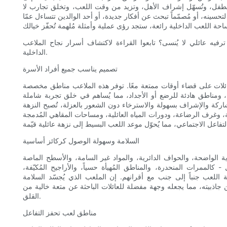
الطفل، وتُسهّل إشراف الأهل، وتزيد من وقت اللعب، وتخلق تجارب لا
تحسينه، أو مُصمّماً تبحث عن أفكار جديدة، أو أحد الوالدين تتساءل عمّا
فيه عائلي لا يُنسى؟ تابعوا القراءة لاكتشاف أسرار نجاح الملاعب
الداخلية.
تصميم يناسب جميع أفراد الأسرة
لعائلات على قضاء أوقات ممتعة معًا. توفر هذه الملاعب مناطق مخصصة
ن، ومناطق هادئة للرضع أو الأجداد، مما يُساهم في خلق تجربة شاملة
اركة والإشراف بسهولة والاسترخاء دون الشعور بالعزلة، تُصبح النزهة
راحة، وغرف الرضاعة، ودورات المياه العائلية، ومساحات المقاهي المُدمجة
السلامة وسهولة الوصول كركائز أساسية
 الواضحة، والحواف الدائرية، والمواد غير السامة، والأسطح الماصة
الممرات المنحدرة، والمناطق المُهيأة حسياً، والأراجيح المُكيّفة،
اللعب جنباً إلى جنب مع أقرانهم. إن الملعب الذي يُجسّد السلامة
 جاذبيته، مما يجعله وجهة مفضلة للعائلات الباحثة عن متعة خالية من
القلق.
مناطق لعب تحفز التفاعل