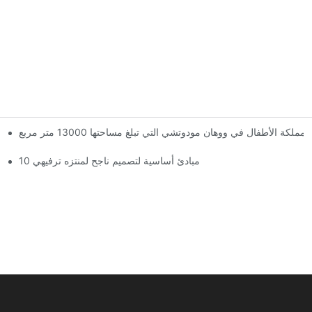
الأطفال في ووهان مودوتشي التي تبلغ مساحتها 13000 متر مربع
لقد وصلت المملكة العملاقة السحرية! تضم مملكة ووهان مودوتشي للأطفال ثلاثة طوابق من مرافق الترفيه مع أكثر من 60 لعبة مثيرة.
10 مبادئ أساسية لتصميم ناجح لمنتزه ترفيهي