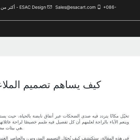
+086-
Sales@esacart.com
أكثر من 5000 حالة تصميم ترفيهي، وأكثر من 20 عامًا من الخبرة في صناعة الترفيه - ESAC Design
كيف يساهم تصميم الملاعب
تخيّل مكانًا يتردد فيه صدى الضحكات عبر أنفاق نابضة بالحياة، حيث يستكش
وينعم الآباء بالراحة لعلمهم أن كل تفصيل فيه صُمم خصيصًا لراحة عائلا
هي بيئات مصممة بعناية تُشكّل طريقة لعب العائلات وتواصلها وعودتها مرارًا وتكرارًا.
في هذه المقالة، ستكتشف كيف يُحوّل التصميم المدروس، والعناصر الغنية 