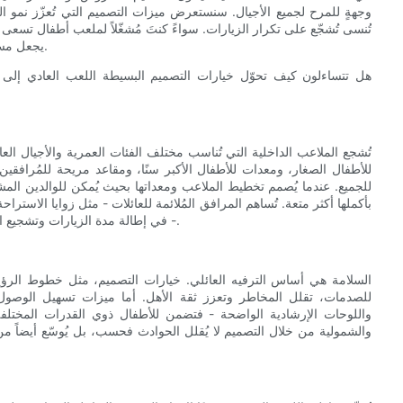
وجهةٍ للمرح لجميع الأجيال. سنستعرض ميزات التصميم التي تُعزّز نمو 
تُنسى تُشجّع على تكرار الزيارات. سواءً كنتَ مُشغّلاً لملعب أطفال تسعى ل
يجعل مساحة اللعب الداخلية رائعة، ستجد رؤى عملية وأمثلة مُلهمة تُحفّز خيالك.
هل تتساءلون كيف تحوّل خيارات التصميم البسيطة اللعب العادي إلى تر
تُشجع الملاعب الداخلية التي تُناسب مختلف الفئات العمرية والأجيال ا
للأطفال الصغار، ومعدات للأطفال الأكبر سنًا، ومقاعد مريحة للمُرافقي
للجميع. عندما يُصمم تخطيط الملاعب ومعداتها بحيث يُمكن للوالدين المش
بأكملها أكثر متعة. تُساهم المرافق المُلائمة للعائلات - مثل زوايا الاست
- في إطالة مدة الزيارات وتشجيع التفاعل الاجتماعي، مما يُحوّل موعد اللعب البسيط إلى نزهة عائلية قيّمة.
السلامة هي أساس الترفيه العائلي. خيارات التصميم، مثل خطوط الرؤية
للصدمات، تقلل المخاطر وتعزز ثقة الأهل. أما ميزات تسهيل الوصول - ك
واللوحات الإرشادية الواضحة - فتضمن للأطفال ذوي القدرات المختلفة 
والشمولية من خلال التصميم لا يُقلل الحوادث فحسب، بل يُوسّع أيضاً من