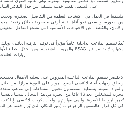
ومعايير السلامة مع عناصر تصميمية مبتكرة. نولي أهمية قصوى للمساحات 
على التشغيل تقديم خدمة متسقة. من خلال التفكير الشامل في المواد والتخطيط والبرامج، نبتكر ملاعب تجمع بين المرح والفائدة.
من جذوره، والسعي نحو آفاق فنية أرقى مصحوبة بأخلاق رفيعة. هذه ال
والأمان، والكشف عن الاحتياجات الأساسية التي تشجع التفاعل الحقيقي،
يُعدّ تصميم الملاعب الداخلية عاملاً مؤثراً في توفير الترفيه العائلي، وذل
والمرونة التشغيلية. ومن خلال إعطاء الأولوية للأفر
زيارات العائلات على اللعب فحسب، بل تشمل التواصل والتعلم وخلق ذكرياتٍ لا تُنسى.
لا يقتصر تصميم الملاعب الداخلية المدروس على تسلية الأطفال فحسب، بل
ويخلق وجهات آمنة لا تُنسى تُشجع الزوار على العودة مرارًا. من خلال
والمواد المتينة، يستطيع المصممون تحويل المساحات إلى ملاعب متعددة الأ
مجزية للمشغلين. بعد 16 عامًا من الخبرة في هذا المجال،
تُعزز الروابط الأسرية، وتُنمي مهاراتهم، وتُخلّد ذكريات لا تُنسى. إذا ك
في كل قرار: فالتصميم الرائع هو ما يُميز المكان الذي يُزار فقط عن ال