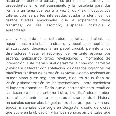
estudian el contexto cultural, los perfiles del público y los
precedentes en el entretenimiento y la hostelería para dar
forma a un tema que sea a la vez único y significativo. Los
talleres con las partes interesadas ayudan a identificar los
puntos fuertes emocionales que la experiencia debe
transmitir, ya sea asombro, suspense, nostalgia o
aprendizaje.
Una vez acordada la estructura narrativa principal, los
equipos pasan a la fase de ideación y bocetos conceptuales.
El storyboard desempeña un papel crucial: permite a los
diseñadores trazar el recorrido del visitante escena por
escena, anticipando giros, revelaciones y momentos de
interacción. Este mapa visual garantiza la cohesión narrativa
y ayuda a detectar con antelación los desafíos logísticos. Se
planifican tácticas de narración espacial —como acciones en
primer plano y en segundo plano, bloqueo de la línea de
visión y sincronización de las revelaciones— para maximizar
el impacto dramático. Dado que el entretenimiento temático
se desarrolla en un entorno físico, los diseñadores deben
traducir constantemente elementos abstractos de la historia
en señales sensoriales tangibles: arquitectura que evoca una
época, materiales que sugieren desgaste, diseño de olores
que sugieren la ubicación y bandas sonoras ambientales que