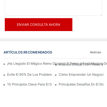
ENVIAR CONSULTA AHORA
ARTÍCULOS RECOMENDADOS
Noticias
¡Ha Llegado El Mágico Reino Gigante! El Reino Infantil Modoqi
Anuncio Oficial | Un Primer Vi
Evite El 90% De Los Problemas: Al Invertir En Un Centro Deporti
Cómo Emprender Un Negocio De
10 Principios Clave Para El Diseño Exitoso De Un Parque Temáti
Principales Desafíos En El Di