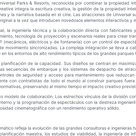
 Universal Parks & Resorts, reconocida por combinar la propiedad in
reative integra la escritura creativa, la gestión de la propiedad inte
es y la narrativa basada en el cine. Las atracciones de Universal s
original a la vez que introducen novedosos elementos interactivos y 
, la ingeniería técnica y la colaboración directa con fabricantes y
ento, tecnología de proyección y escenarios reales para crear transi
P (mecánicos, eléctricos y de fontanería) con un control de espect
de movimiento sincronizadas. La compleja integración se lleva a ca
 en los entornos de alto rendimiento típicos de los grandes parques 
la planificación de la capacidad. Sus diseños se centran en maximiza
, las secuencias de embarque y los sistemas de despacho de atracc
controles de seguridad y acceso para mantenimiento que reduzcan 
ente con contratistas de todo el mundo al construir parques fuer
s normativas, preservando al mismo tiempo el impacto creativo previst
lido modelo de colaboración. Los estrechos vínculos de la división 
interno y la programación de espectáculos con la destreza ingenieril
iosidad cinematográfica con un rendimiento operativo sólido.
mático refleja la evolución de las grandes consultoras e ingenieras 
nificación maestra, los estudios de viabilidad, la ingeniería de i