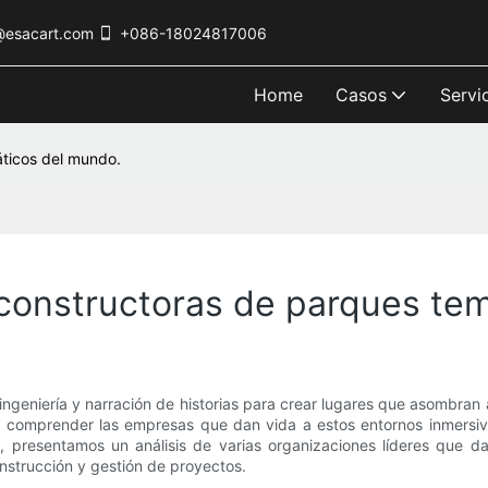
@esacart.com
+086-18024817006
Home
Casos
Servi
áticos del mundo.
constructoras de parques te
ngeniería y narración de historias para crear lugares que asombran a
o, comprender las empresas que dan vida a estos entornos inmersiv
n, presentamos un análisis de varias organizaciones líderes que 
onstrucción y gestión de proyectos.