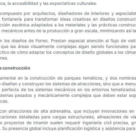
a, la accesibilidad y las expectativas culturales.
 compuesto por arquitectos, diseñadores de interiores y especiali
e fontanería para transformar ideas creativas en diseños construct
ión escénica adaptados a los materiales y las prácticas constructi
 mecánicos antes de la producción a gran escala, minimizando así las
os diseños de Forrec. Prestan especial atención al flujo de visita
ue las áreas visualmente complejas sigan siendo funcionales para
áctico de cómo adaptar los conceptos de diseño globales a los climas
ones.
la construcción
damental en la construcción de parques temáticos, y dos nombre
lo diseñan y construyen los sistemas de atracciones, sino que a men
n perfecta de los sistemas mecánicos en los entornos tematizados.
sistemas pesados ​​y mecánicamente complejos que deben estar sop
icas.
 con atracciones de alta adrenalina, que incluyen innovaciones e
caciones detalladas para cargas estructurales, alineaciones de v
s proyectos de Intamin suelen requerir ingeniería civil precisa, g
Su presencia global incluye planificación logística y asistencia para