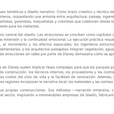
ues temáticos y diseño narrativo. Como brazo creativo y técnico 
teros, orquestando una armonía entre arquitectura, paisaje, ingenie
, artistas, guionistas, maquetistas y coloristas que colaboran desde 
nte para los visitantes.
o central del diseño. Las atracciones se conciben como capítulos del 
la inmersión y la continuidad emocional. La ejecución práctica requi
n, el movimiento y los efectos especiales; los ingenieros estruct
mentarias; y los arquitectos paisajistas integran vegetación, agua 
e atracciones sin raíles por parte de Disney demuestra cómo se aprov
ctos de Disney suelen implicar fases complejas para que los parques
e construcción, los técnicos internos, los proveedores y los contra
los costos del ciclo de vida y la facilidad de renovación. Además,
es regiones incorporan la narrativa local, los materiales y las norma
sus propias construcciones. Sus métodos —narración inmersiva, col
del sector, inspirando a innumerables empresas de diseño, fabrican