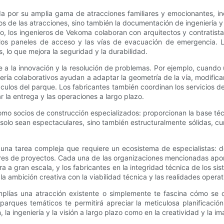
ida por su amplia gama de atracciones familiares y emocionantes, i
 de las atracciones, sino también la documentación de ingeniería y l
 los ingenieros de Vekoma colaboran con arquitectos y contratistas
 los paneles de acceso y las vías de evacuación de emergencia. L
 lo que mejora la seguridad y la durabilidad.
e a la innovación y la resolución de problemas. Por ejemplo, cuando 
niería colaborativos ayudan a adaptar la geometría de la vía, modificar
áculos del parque. Los fabricantes también coordinan los servicios 
r la entrega y las operaciones a largo plazo.
o socios de construcción especializados: proporcionan la base técn
 solo sean espectaculares, sino también estructuralmente sólidas, 
na tarea compleja que requiere un ecosistema de especialistas: des
res de proyectos. Cada una de las organizaciones mencionadas aporta
tura a gran escala, y los fabricantes en la integridad técnica de los 
 ambición creativa con la viabilidad técnica y las realidades operat
amplías una atracción existente o simplemente te fascina cómo se 
parques temáticos te permitirá apreciar la meticulosa planificaci
a ingeniería y la visión a largo plazo como en la creatividad y la im