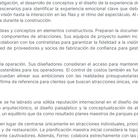
stigación, el desarrollo de conceptos y el diseño de la experiencia del
escenarios para identificar la experiencia emocional clave que debe 
e visión hasta la interacción en las filas y el ritmo del espectáculo. 
s durante la construcción.
ideas y conceptos en elementos constructivos. Preparan la document
 y componentes de atracciones. Sus equipos de proyecto suelen inc
laboran con los contratistas para garantizar la fidelidad a la visi
d de proveedores y socios de fabricación de confianza para gestio
a operación. Sus diseñadores consideran el acceso para mantenimie
es sostenibles para los operadores. El control de costos también es 
puedan alinear sus ambiciones con las realidades presupuestarias
irma de referencia para clientes que buscan atracciones únicas, via
e se ha labrado una sólida reputación internacional en el diseño de
o arquitectónico, el diseño paisajístico y la conceptualización de 
te, un equilibrio que da como resultado planes maestros de parques p
n lugar de centrarse únicamente en atracciones individuales, prioriz
y de restauración. La planificación maestra inicial considera la top
lmente cautivadores. Además, Forrec colabora estrechamente con las