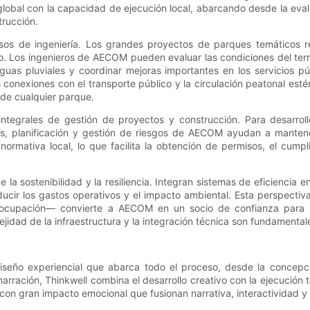
global con la capacidad de ejecución local, abarcando desde la eval
trucción.
de ingeniería. Los grandes proyectos de parques temáticos requi
o. Los ingenieros de AECOM pueden evaluar las condiciones del ter
aguas pluviales y coordinar mejoras importantes en los servicios 
 conexiones con el transporte público y la circulación peatonal est
o de cualquier parque.
integrales de gestión de proyectos y construcción. Para desarrol
os, planificación y gestión de riesgos de AECOM ayudan a mantene
normativa local, lo que facilita la obtención de permisos, el cump
la sostenibilidad y la resiliencia. Integran sistemas de eficiencia 
ducir los gastos operativos y el impacto ambiental. Esta perspectiv
a ocupación— convierte a AECOM en un socio de confianza para pr
jidad de la infraestructura y la integración técnica son fundamental
eño experiencial que abarca todo el proceso, desde la concepció
narración, Thinkwell combina el desarrollo creativo con la ejecución
 con gran impacto emocional que fusionan narrativa, interactividad y