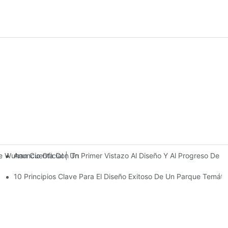
Anuncio Oficial | Un Primer Vistazo Al Diseño Y Al Progreso De
 De Wuhan Cuenta Con Tres Plantas De Instalaciones De Entretenimi
10 Principios Clave Para El Diseño Exitoso De Un Parque Temáti