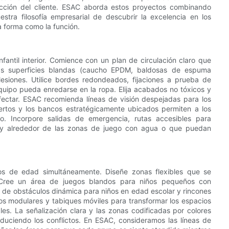
facción del cliente. ESAC aborda estos proyectos combinando
estra filosofía empresarial de descubrir la excelencia en los
a forma como la función.
fantil interior. Comience con un plan de circulación claro que
 Las superficies blandas (caucho EPDM, baldosas de espuma
lesiones. Utilice bordes redondeados, fijaciones a prueba de
quipo pueda enredarse en la ropa. Elija acabados no tóxicos y
fectar. ESAC recomienda líneas de visión despejadas para los
ertos y los bancos estratégicamente ubicados permiten a los
to. Incorpore salidas de emergencia, rutas accesibles para
en y alrededor de las zonas de juego con agua o que puedan
os de edad simultáneamente. Diseñe zonas flexibles que se
 Cree un área de juegos blandos para niños pequeños con
ta de obstáculos dinámica para niños en edad escolar y rincones
pos modulares y tabiques móviles para transformar los espacios
es. La señalización clara y las zonas codificadas por colores
educiendo los conflictos. En ESAC, consideramos las líneas de