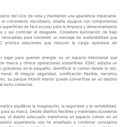
costos del ciclo de vida y mantienen una apariencia impecable.
n y el crecimiento microbiano; diseñe equipos con componentes
superficies de fácil acceso para la limpieza y almacenamiento
s y así controlar el desgaste. Considere iluminación de bajo
o renovables para transmitir un mensaje de sostenibilidad que
C prioriza soluciones que reducen la carga operativa sin
un lugar para quemar energía: es un espacio intencional que
ad de marca y ofrece operaciones sostenibles. ESAC adopta un
lo grandioso en lo pequeño, identificar lo común desde la raíz,
oral. Al integrar seguridad, zonificación flexible, narrativa
to, su parque infantil interior puede convertirse en un destino
el éxito comercial.
mplica equilibrar la imaginación, la seguridad y la rentabilidad.
o para su marca. Desde diseños flexibles y materiales duraderos
esos, el diseño adecuado transforma un espacio común en un
 Nuestra experiencia nos ha enseñado a combinar conceptos