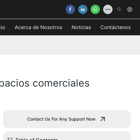
cio
Acerca de Nosotros
Noticias
Contáctenos
spacios comerciales
Contact Us For Any Support Now