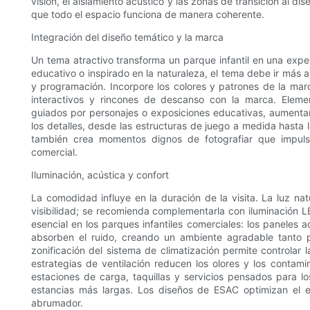
visión, el aislamiento acústico y las zonas de transición al d
que todo el espacio funciona de manera coherente.
Integración del diseño temático y la marca
Un tema atractivo transforma un parque infantil en una exper
educativo o inspirado en la naturaleza, el tema debe ir más all
y programación. Incorpore los colores y patrones de la mar
interactivos y rincones de descanso con la marca. Eleme
guiados por personajes o exposiciones educativas, aumenta
los detalles, desde las estructuras de juego a medida hasta 
también crea momentos dignos de fotografiar que impuls
comercial.
Iluminación, acústica y confort
La comodidad influye en la duración de la visita. La luz na
visibilidad; se recomienda complementarla con iluminación LE
esencial en los parques infantiles comerciales: los paneles a
absorben el ruido, creando un ambiente agradable tanto p
zonificación del sistema de climatización permite controlar
estrategias de ventilación reducen los olores y los contami
estaciones de carga, taquillas y servicios pensados ​​para 
estancias más largas. Los diseños de ESAC optimizan el en
abrumador.