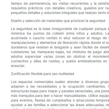
tiempo de permanencia, las visitas recurrentes y la satis
requisitos prácticos con detalles creativos, guiados por nu
pequeños detalles y soluciones integrales que realzan tanto l
Diseño y selección de materiales que priorizan la seguridad
La seguridad es la base innegociable de cualquier parque in
minimice los puntos de colisión entre niños y adultos.
acolchada o caucho vertido in situ) reducen el riesgo de 
manipulaciones y elementos de liberación rápida donde el e
duraderos que resistan el desgaste y sean fáciles de desin
cuidadores: las mamparas bajas, los módulos de juego abi
adultos supervisar varias zonas sin obstruir el movimien
cochecitos y sillas de ruedas, y suelos antideslizantes 
ensuciar.
Zonificación flexible para uso multiedad
Los espacios comerciales suelen atender a diversos grup
adapten a las necesidades y la ocupación cambiantes.
estructuras bajas para trepar y paneles sensoriales, una pis
más tranquilos para leer o hacer manualidades. Utilice equi
para eventos, fiestas de cumpleaños o atracciones temporal
ayudan a las familias a seleccionar las áreas adecuadas, r