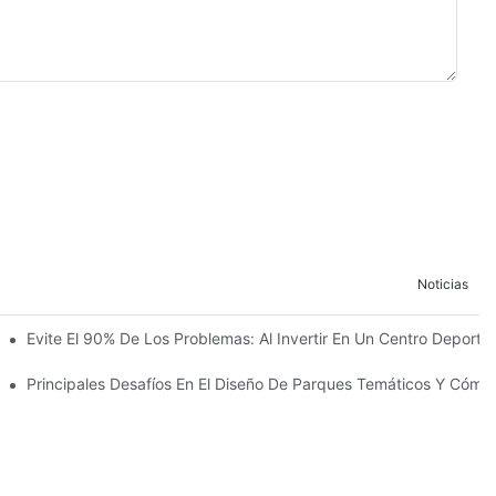
Noticias
 La Construcción Del Reino Infantil Modoqi De Wuhan, De 13.000 Met
Evite El 90% De Los Problemas: Al Invertir En Un Centro Deportiv
ento Con Más De 60 Emocionantes Atracciones.
co
Principales Desafíos En El Diseño De Parques Temáticos Y Cómo