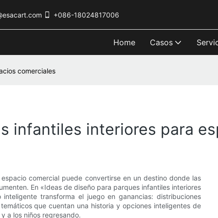
@esacart.com
+086-18024817006
Home
Casos
Servi
pacios comerciales
 infantiles interiores para e
u espacio comercial puede convertirse en un destino donde las
 aumenten. En «Ideas de diseño para parques infantiles interiores
inteligente transforma el juego en ganancias: distribuciones
emáticos que cuentan una historia y opciones inteligentes de
 y a los niños regresando.