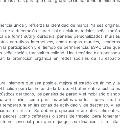
iseñar las áreas para que cada grupo se sienta atendido mientras
iencia única y refuerza la identidad de marca. Ya sea original,
á de la decoración superficial e incluir materiales, señalización
ca de forma sutil y duradera: paneles personalizados, murales
ntos narrativos interactivos, como mapas murales, senderos
n la participación y el tiempo de permanencia. ESAC cree que
la señalización, transmiten calidad. Una temática bien pensada
an la promoción orgánica en redes sociales de su espacio
tural, siempre que sea posible, mejora el estado de ánimo y la
D cálida para las horas de la tarde. El tratamiento acústico es
cústicos del techo, los paneles de pared y el mobiliario blando
ara los niños como para los adultos que los supervisan. La
 la temperatura en las zonas de actividad y de descanso, y las
nantes en el aire. Se deben proporcionar asientos suficientes,
los padres, como cafeterías o zonas de trabajo, para fomentar
torno sensorial para que el juego sea dinámico sin resultar