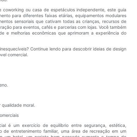
e coworking ou casa de espetáculos independente, este guia
mento para diferentes faixas etárias, equipamentos modulares
ntos sensoriais que cativam todas as crianças, recursos de
egração para eventos, cafés e parcerias com lojas. Você também
ade e melhorias econômicas que aprimoram a experiência do
inesquecíveis? Continue lendo para descobrir ideias de design
vel comercial.
eno.
r qualidade moral.
comerciais
al é um exercício de equilíbrio entre segurança, estética,
o de entretenimento familiar, uma área de recreação em um
em um hotel, um projeto bem pensado aumenta o tempo de