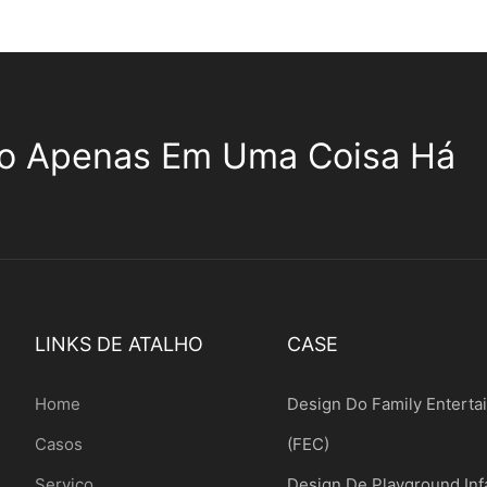
o Apenas Em Uma Coisa Há
LINKS DE ATALHO
CASE
Home
Design Do Family Enterta
Casos
(FEC)
Serviço
Design De Playground Infa