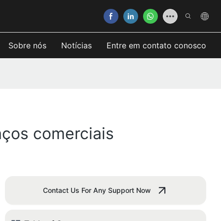
Sobre nós
Notícias
Entre em contato conosco
aços comerciais
Contact Us For Any Support Now