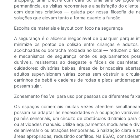
permanência, as visitas recorrentes e a satisfação do client
com detalhes criativos — guiada por nossa filosofia de 
soluções que elevam tanto a forma quanto a função.
Escolha de materiais e layout com foco na segurança
A segurança é o alicerce inegociável de qualquer parque i
minimize os pontos de colisão entre crianças e adulto
acolchoadas ou borracha moldada no local — reduzem o risco d
e mecanismos de segurança onde os equipamentos poss
duráveis, resistentes ao desgaste e fáceis de desinfeta
cuidadores: divisórias baixas, áreas de brincadeira aber
adultos supervisionem várias zonas sem obstruir a circul
carrinhos de bebê e cadeiras de rodas e pisos antiderrap
possam sujar.
Zoneamento flexível para uso por pessoas de diferentes faixa
Os espaços comerciais muitas vezes atendem simultaneamen
possam se adaptar às necessidades e à ocupação variáveis.
painéis sensoriais, um circuito de obstáculos dinâmico para 
ou atividades manuais. Utilize equipamentos modulares e div
de aniversário ou atrações temporárias. Sinalização clara e
áreas apropriadas, reduzindo conflitos. Na ESAC, consideramo