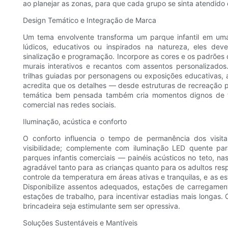
ao planejar as zonas, para que cada grupo se sinta atendid
Design Temático e Integração de Marca
Um tema envolvente transforma um parque infantil em uma
lúdicos, educativos ou inspirados na natureza, eles dev
sinalização e programação. Incorpore as cores e os padrões 
murais interativos e recantos com assentos personalizados
trilhas guiadas por personagens ou exposições educativa
acredita que os detalhes — desde estruturas de recreação 
temática bem pensada também cria momentos dignos de f
comercial nas redes sociais.
Iluminação, acústica e conforto
O conforto influencia o tempo de permanência dos visita
visibilidade; complemente com iluminação LED quente par
parques infantis comerciais — painéis acústicos no teto, n
agradável tanto para as crianças quanto para os adultos re
controle da temperatura em áreas ativas e tranquilas, e as e
Disponibilize assentos adequados, estações de carregamen
estações de trabalho, para incentivar estadias mais longas.
brincadeira seja estimulante sem ser opressiva.
Soluções Sustentáveis ​​e Mantíveis