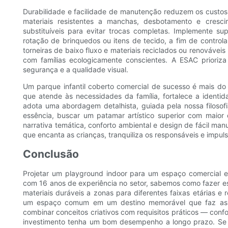
Durabilidade e facilidade de manutenção reduzem os custos
materiais resistentes a manchas, desbotamento e cresc
substituíveis para evitar trocas completas. Implemente su
rotação de brinquedos ou itens de tecido, a fim de controla
torneiras de baixo fluxo e materiais reciclados ou renovávei
com famílias ecologicamente conscientes. A ESAC prioriz
segurança e a qualidade visual.
Um parque infantil coberto comercial de sucesso é mais do
que atende às necessidades da família, fortalece a ident
adota uma abordagem detalhista, guiada pela nossa filosof
essência, buscar um patamar artístico superior com maior 
narrativa temática, conforto ambiental e design de fácil man
que encanta as crianças, tranquiliza os responsáveis ​​e impul
Conclusão
Projetar um playground indoor para um espaço comercial en
com 16 anos de experiência no setor, sabemos como fazer esse
materiais duráveis ​​a zonas para diferentes faixas etárias e
um espaço comum em um destino memorável que faz as fa
combinar conceitos criativos com requisitos práticos — con
investimento tenha um bom desempenho a longo prazo. Se v