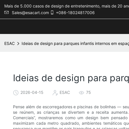
Mais de 5.000 casos de design de entretenimento, mais de 20 ano
Sales@esacart.com
+086-18024817006
ESAC
Ideias de design para parques infantis internos em espa
Ideias de design para par
2026-04-15
ESAC
75
Pense além de escorregadores e piscinas de bolinhas — seu
se reúnem, as crianças se divertem e a receita aumenta
Comerciais”, mostraremos como um design bem pensado tr
maximizam cada metro quadrado, ambientes temáticos que 
segurança que mantêm os pais tranquilos e as crianças volta