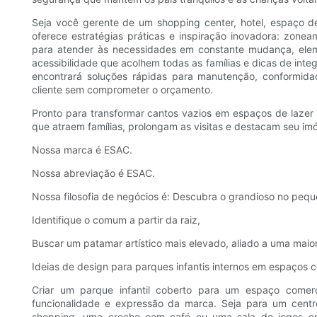
Seja você gerente de um shopping center, hotel, espaço d
oferece estratégias práticas e inspiração inovadora: zonea
para atender às necessidades em constante mudança, eleme
acessibilidade que acolhem todas as famílias e dicas de int
encontrará soluções rápidas para manutenção, conformid
cliente sem comprometer o orçamento.
Pronto para transformar cantos vazios em espaços de lazer 
que atraem famílias, prolongam as visitas e destacam seu imó
Nossa marca é ESAC.
Nossa abreviação é ESAC.
Nossa filosofia de negócios é: Descubra o grandioso no pequ
Identifique o comum a partir da raiz,
Buscar um patamar artístico mais elevado, aliado a uma maio
Ideias de design para parques infantis internos em espaços 
Criar um parque infantil coberto para um espaço comerci
funcionalidade e expressão da marca. Seja para um centr
shopping, uma creche com café ou uma sala de jogos 