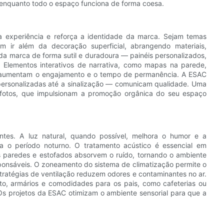
o enquanto todo o espaço funciona de forma coesa.
 experiência e reforça a identidade da marca. Sejam temas
em ir além da decoração superficial, abrangendo materiais,
da marca de forma sutil e duradoura — painéis personalizados,
. Elementos interativos de narrativa, como mapas na parede,
s, aumentam o engajamento e o tempo de permanência. A ESAC
personalizadas até a sinalização — comunicam qualidade. Uma
otos, que impulsionam a promoção orgânica do seu espaço
ntes. A luz natural, quando possível, melhora o humor e a
a o período noturno. O tratamento acústico é essencial em
as paredes e estofados absorvem o ruído, tornando o ambiente
sponsáveis. O zoneamento do sistema de climatização permite o
stratégias de ventilação reduzem odores e contaminantes no ar.
to, armários e comodidades para os pais, como cafeterias ou
 Os projetos da ESAC otimizam o ambiente sensorial para que a