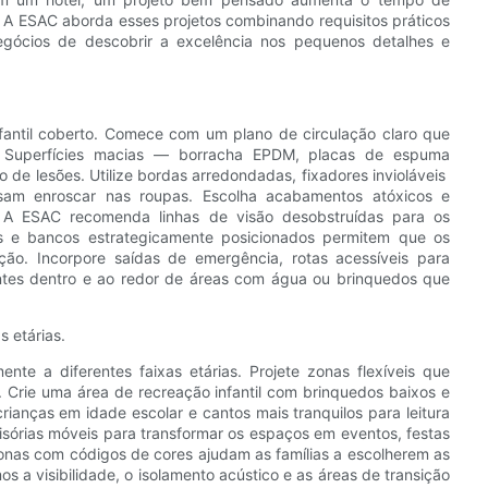
e. A ESAC aborda esses projetos combinando requisitos práticos
negócios de descobrir a excelência nos pequenos detalhes e
nfantil coberto. Comece com um plano de circulação claro que
s. Superfícies macias — borracha EPDM, placas de espuma
e lesões. Utilize bordas arredondadas, fixadores invioláveis ​​
am enroscar nas roupas. Escolha acabamentos atóxicos e
r. A ESAC recomenda linhas de visão desobstruídas para os
tas e bancos estrategicamente posicionados permitem que os
ação. Incorpore saídas de emergência, rotas acessíveis para
antes dentro e ao redor de áreas com água ou brinquedos que
s etárias.
te a diferentes faixas etárias. Projete zonas flexíveis que
 Crie uma área de recreação infantil com brinquedos baixos e
crianças em idade escolar e cantos mais tranquilos para leitura
isórias móveis para transformar os espaços em eventos, festas
 zonas com códigos de cores ajudam as famílias a escolherem as
s a visibilidade, o isolamento acústico e as áreas de transição