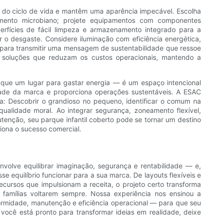
 do ciclo de vida e mantêm uma aparência impecável. Escolha
imento microbiano; projete equipamentos com componentes
perfícies de fácil limpeza e armazenamento integrado para a
r o desgaste. Considere iluminação com eficiência energética,
s ​​para transmitir uma mensagem de sustentabilidade que ressoe
a soluções que reduzam os custos operacionais, mantendo a
 que um lugar para gastar energia — é um espaço intencional
idade da marca e proporciona operações sustentáveis. A ESAC
ia: Descobrir o grandioso no pequeno, identificar o comum na
qualidade moral. Ao integrar segurança, zoneamento flexível,
utenção, seu parque infantil coberto pode se tornar um destino
siona o sucesso comercial.
volve equilibrar imaginação, segurança e rentabilidade — e,
 equilíbrio funcionar para a sua marca. De layouts flexíveis e
 recursos que impulsionam a receita, o projeto certo transforma
mílias voltarem sempre. Nossa experiência nos ensinou a
formidade, manutenção e eficiência operacional — para que seu
ocê está pronto para transformar ideias em realidade, deixe