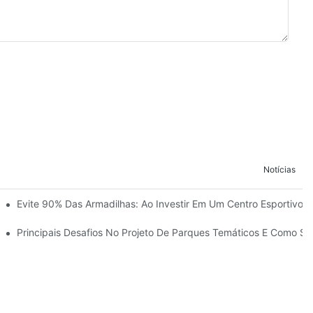
Notícias
so Da Construção Do Reino Infantil Modoqi De Wuhan, Com 13.000 Me
Evite 90% Das Armadilhas: Ao Investir Em Um Centro Esportivo 
Com Mais De 60 Atrações Emocionantes.
 Temáticos
Principais Desafios No Projeto De Parques Temáticos E Como S