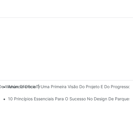
Anúncio Oficial | Uma Primeira Visão Do Projeto E Do Progres
 De Wuhan Oferece Três Andares De Instalações De Entretenimento 
10 Princípios Essenciais Para O Sucesso No Design De Parques