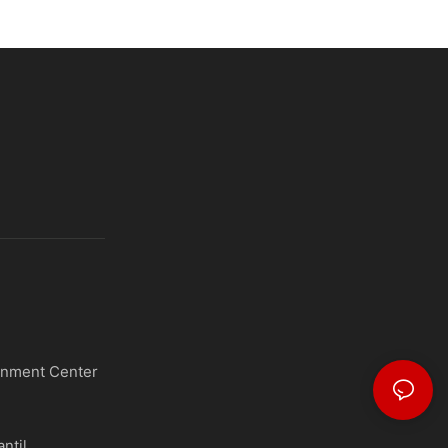
inment Center
ntil