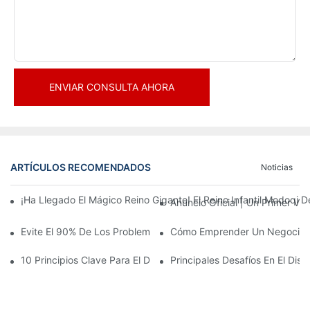
ENVIAR CONSULTA AHORA
ARTÍCULOS RECOMENDADOS
Noticias
¡Ha Llegado El Mágico Reino Gigante! El Reino Infantil Modoqi
Anuncio Oficial | Un Primer Vi
Evite El 90% De Los Problemas: Al Invertir En Un Centro Deporti
Cómo Emprender Un Negocio De
10 Principios Clave Para El Diseño Exitoso De Un Parque Temáti
Principales Desafíos En El Di