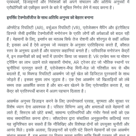
प्रबंधकों, डिजाइनरों और निवेशकों को अपने संचालन और अतिथि अनुभवों में
प्रौद्योगिकी को एकीकृत करने के बारे में सूचित निर्णय लेने में मदद करना है।
इमर्सिव टेक्नोलॉजीज के साथ अतिथि अनुभव को बेहतर बनाना
ऑगमेंटेड रियलिटी (AR), वर्चुअल रियलिटी (VR), प्रोजेक्शन मैपिंग और इंटरैक्टिव
डिस्प्ले जैसी इमर्सिव टेक्नोलॉजी मनोरंजन के प्रति लोगों की अपेक्षाओं को बदल रही
हैं। मेहमानों के लिए, इमर्शन का मतलब सिर्फ तेज रोशनी और शोरगुल से कहीं अधिक
है; इसका अर्थ है ऐसे अनुभव जो व्यवहार के अनुसार प्रतिक्रिया करते हैं, कौशल
स्तर के अनुरूप ढलते हैं और यादगार कहानियां बनाते हैं। पारिवारिक मनोरंजन केंद्रों
में, इन तकनीकों को कई रूपों में उपयोग किया जा सकता है: VR एस्केप रूम या मोशन
ट्रैकिंग का लाभ उठाने वाले सहकारी रोमांच, AR ट्रेजर हंट जो भौतिक स्थानों पर
चुनौतियां प्रस्तुत करते हैं, प्रोजेक्शन-मैप्ड मिनी-मेज़ जो गतिशील रूप से थीम
बदलते हैं, या मिक्स्ड रियलिटी आकर्षण जो मूर्त खेल को डिजिटल पुरस्कारों के साथ
जोड़ते हैं। इसका मुख्य लाभ जुड़ाव है। एक ऐसा आकर्षण जो खिलाड़ियों को लंबे
समय तक आकर्षित करता है और बार-बार खेलने के लिए प्रोत्साहित करता है, वह
केंद्र को प्रतिस्पर्धी बाजार में अलग पहचान दिलाता है।
आकर्षक अनुभव डिज़ाइन करने के लिए उपयोगकर्ता प्रवाह, सुगमता और सुरक्षा पर
विशेष ध्यान देना आवश्यक है। परिवार विभिन्न आयु और क्षमताओं वाले मेहमानों को
लाते हैं; सिस्टम को छोटे बच्चों, सामान्य प्रतिभागियों और गंभीर गेमर्स सभी को एक
साथ समायोजित करना होगा। सॉफ़्टवेयर द्वारा संचालित अनुकूलनीय कठिनाई स्तर
यह सुनिश्चित कर सकते हैं कि नौसिखिए और विशेषज्ञ दोनों को उपयुक्त चुनौती और
आनंद मिले। इसके अलावा, डिज़ाइनरों को प्रति घंटे कितने मेहमानों को एक आकर्षण
संभाल सकता है, इस क्षमता पर विचार करना चाहिए ताकि किसी प्रकार की बाधा न