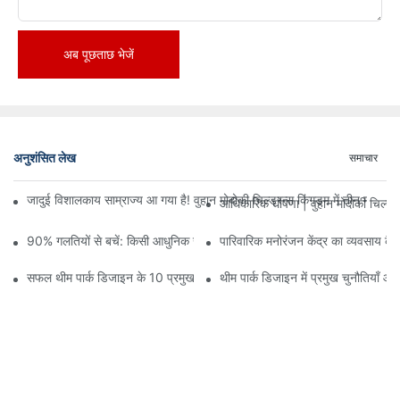
अब पूछताछ भेजें
अनुशंसित लेख
समाचार
जादुई विशालकाय साम्राज्य आ गया है! वुहान मोदोकी चिल्ड्रन्स किंगडम में तीन मंजिलों
आधिकारिक घोषणा | वुहान मोदोकी चिल्ड्
90% गलतियों से बचें: किसी आधुनिक खेल केंद्र में निवेश करते समय, योजना और ड
पारिवारिक मनोरंजन केंद्र का व्यवसाय कैसे
सफल थीम पार्क डिजाइन के 10 प्रमुख सिद्धांत
थीम पार्क डिजाइन में प्रमुख चुनौतियाँ औ