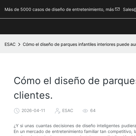
Más de 5000 casos de diseño de entretenimiento, más
Sales
ESAC
Cómo el diseño de parques infantiles interiores puede au
Cómo el diseño de parques
clientes.
2026-04-11
ESAC
64
¿Y si unas cuantas decisiones de diseño inteligentes pudieran
En un mercado de entretenimiento familiar tan competitivo, 