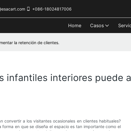
@esacart.com
+086-18024817006
Home
Casos
Servi
mentar la retención de clientes.
 infantiles interiores puede 
 convertir a los visitantes ocasionales en clientes habituales?
la forma en que se diseña el espacio es tan importante como el