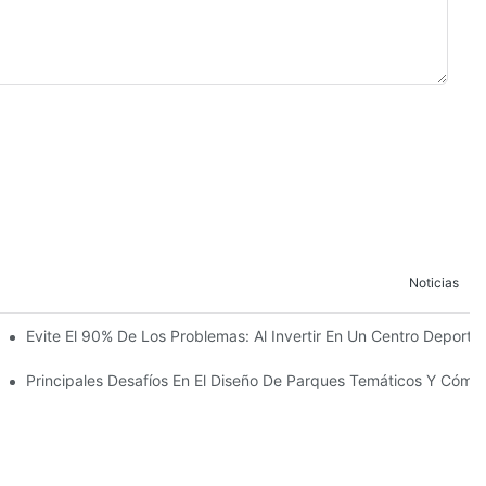
Noticias
 La Construcción Del Reino Infantil Modoqi De Wuhan, De 13.000 Met
Evite El 90% De Los Problemas: Al Invertir En Un Centro Deportiv
ento Con Más De 60 Emocionantes Atracciones.
co
Principales Desafíos En El Diseño De Parques Temáticos Y Cómo