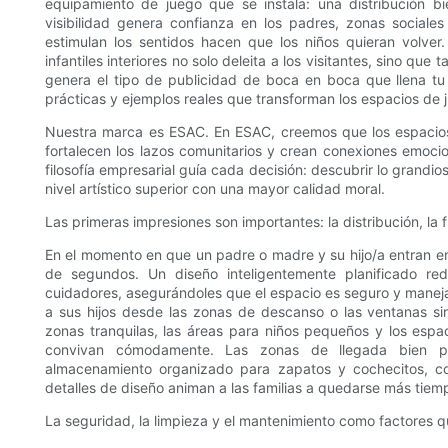
equipamiento de juego que se instala: una distribución
visibilidad genera confianza en los padres, zonas sociale
estimulan los sentidos hacen que los niños quieran volver
infantiles interiores no solo deleita a los visitantes, sino q
genera el tipo de publicidad de boca en boca que llena tu
prácticas y ejemplos reales que transforman los espacios de j
Nuestra marca es ESAC. En ESAC, creemos que los espacios
fortalecen los lazos comunitarios y crean conexiones emocio
filosofía empresarial guía cada decisión: descubrir lo grandio
nivel artístico superior con una mayor calidad moral.
Las primeras impresiones son importantes: la distribución, la fl
En el momento en que un padre o madre y su hijo/a entran en 
de segundos. Un diseño inteligentemente planificado redu
cuidadores, asegurándoles que el espacio es seguro y maneja
a sus hijos desde las zonas de descanso o las ventanas sin
zonas tranquilas, las áreas para niños pequeños y los espa
convivan cómodamente. Las zonas de llegada bien pen
almacenamiento organizado para zapatos y cochecitos, c
detalles de diseño animan a las familias a quedarse más tiem
La seguridad, la limpieza y el mantenimiento como factores 