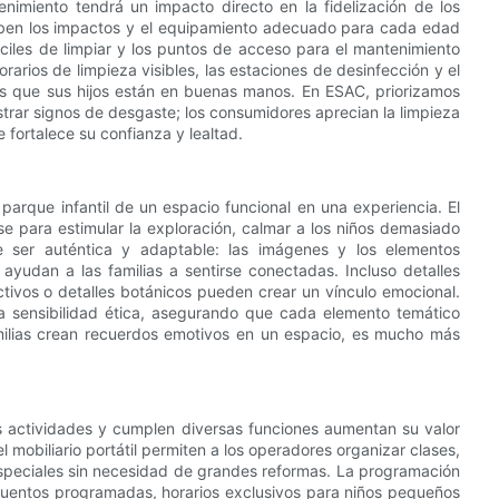
enimiento tendrá un impacto directo en la fidelización de los
orben los impactos y el equipamiento adecuado para cada edad
áciles de limpiar y los puntos de acceso para el mantenimiento
rarios de limpieza visibles, las estaciones de desinfección y el
es que sus hijos están en buenas manos. En ESAC, priorizamos
strar signos de desgaste; los consumidores aprecian la limpieza
 fortalece su confianza y lealtad.
 parque infantil de un espacio funcional en una experiencia. El
rse para estimular la exploración, calmar a los niños demasiado
 ser auténtica y adaptable: las imágenes y los elementos
 ayudan a las familias a sentirse conectadas. Incluso detalles
ctivos o detalles botánicos pueden crear un vínculo emocional.
 la sensibilidad ética, asegurando que cada elemento temático
amilias crean recuerdos emotivos en un espacio, es mucho más
es actividades y cumplen diversas funciones aumentan su valor
 mobiliario portátil permiten a los operadores organizar clases,
speciales sin necesidad de grandes reformas. La programación
acuentos programadas, horarios exclusivos para niños pequeños