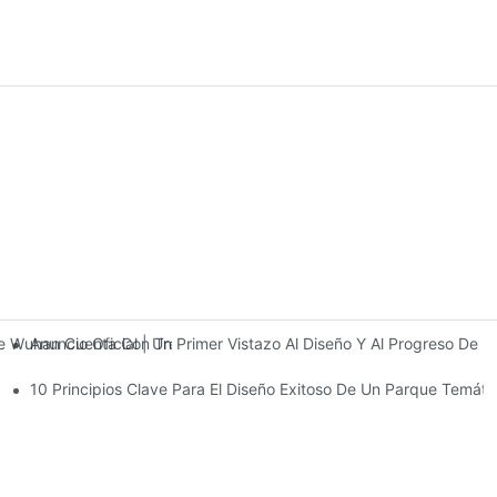
Anuncio Oficial | Un Primer Vistazo Al Diseño Y Al Progreso De
 De Wuhan Cuenta Con Tres Plantas De Instalaciones De Entretenimi
10 Principios Clave Para El Diseño Exitoso De Un Parque Temáti