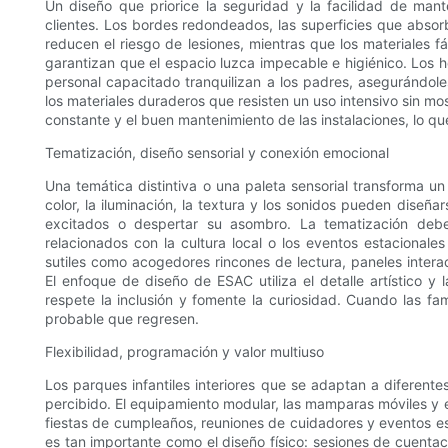
Un diseño que priorice la seguridad y la facilidad de mant
clientes. Los bordes redondeados, las superficies que abs
reducen el riesgo de lesiones, mientras que los materiales f
garantizan que el espacio luzca impecable e higiénico. Los ho
personal capacitado tranquilizan a los padres, asegurándol
los materiales duraderos que resisten un uso intensivo sin mo
constante y el buen mantenimiento de las instalaciones, lo que
Tematización, diseño sensorial y conexión emocional
Una temática distintiva o una paleta sensorial transforma un
color, la iluminación, la textura y los sonidos pueden diseña
excitados o despertar su asombro. La tematización debe
relacionados con la cultura local o los eventos estacionales
sutiles como acogedores rincones de lectura, paneles intera
El enfoque de diseño de ESAC utiliza el detalle artístico y
respete la inclusión y fomente la curiosidad. Cuando las f
probable que regresen.
Flexibilidad, programación y valor multiuso
Los parques infantiles interiores que se adaptan a diferent
percibido. El equipamiento modular, las mamparas móviles y el
fiestas de cumpleaños, reuniones de cuidadores y eventos e
es tan importante como el diseño físico: sesiones de cuent