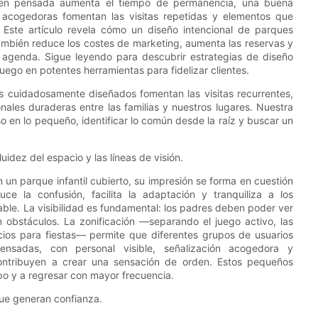
 bien pensada aumenta el tiempo de permanencia, una buena
s acogedoras fomentan las visitas repetidas y elementos que
. Este artículo revela cómo un diseño intencional de parques
ue también reduce los costes de marketing, aumenta las reservas y
 agenda. Sigue leyendo para descubrir estrategias de diseño
uego en potentes herramientas para fidelizar clientes.
 cuidadosamente diseñados fomentan las visitas recurrentes,
nales duraderas entre las familias y nuestros lugares. Nuestra
so en lo pequeño, identificar lo común desde la raíz y buscar un
uidez del espacio y las líneas de visión.
un parque infantil cubierto, su impresión se forma en cuestión
ce la confusión, facilita la adaptación y tranquiliza a los
ble. La visibilidad es fundamental: los padres deben poder ver
 obstáculos. La zonificación —separando el juego activo, las
cios para fiestas— permite que diferentes grupos de usuarios
sadas, con personal visible, señalización acogedora y
ontribuyen a crear una sensación de orden. Estos pequeños
po y a regresar con mayor frecuencia.
que generan confianza.