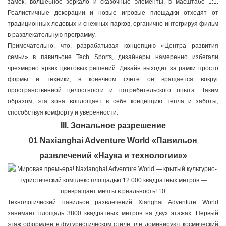
замок, волшебное зеркало и сказочные элементы, в масштабе 1:1.
Реалистичные декорации и новые игровые площадки отходят от
традиционных ледовых и снежных парков, органично интегрируя фильм
в развлекательную программу.
Примечательно, что, разрабатывая концепцию «Центра развития
семьи» в павильоне Tech Sports, дизайнеры намеренно избегали
чрезмерно ярких цветовых решений. Дизайн выходит за рамки просто
формы и техники; в конечном счёте он вращается вокруг
пространственной целостности и потребительского опыта. Таким
образом, эта зона воплощает в себе концепцию тепла и заботы,
способствуя комфорту и уверенности.
III. Зональное разрешение
01 Naxianghai Adventure World «Павильон
развлечений «Наука и технологии»»
Технологический павильон развлечений Xianghai Adventure World
занимает площадь 3800 квадратных метров на двух этажах. Первый
этаж оформлен в футуристическом стиле, где доминируют космический