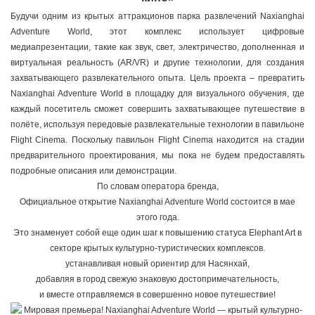
Будучи одним из крытых аттракционов парка развлечений Naxianghai
Adventure World, этот комплекс использует цифровые
медиапрезентации, такие как звук, свет, электричество, дополненная и
виртуальная реальность (AR/VR) и другие технологии, для создания
захватывающего развлекательного опыта. Цель проекта – превратить
Naxianghai Adventure World в площадку для визуального обучения, где
каждый посетитель сможет совершить захватывающее путешествие в
полёте, используя передовые развлекательные технологии в павильоне
Flight Cinema. Поскольку павильон Flight Cinema находится на стадии
предварительного проектирования, мы пока не будем предоставлять
подробные описания или демонстрации.
По словам оператора бренда,
Официальное открытие Naxianghai Adventure World состоится в мае
этого года.
Это знаменует собой еще один шаг к повышению статуса Elephant Art в
секторе крытых культурно-туристических комплексов.
устанавливая новый ориентир для Насянхай,
добавляя в город свежую знаковую достопримечательность,
и вместе отправляемся в совершенно новое путешествие!