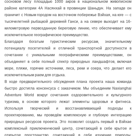
сосновом лесу площадью 1000 акров в национальном живописном
районе категории 4A Насянхай в провинции Шаньдун. На западе он
граничит с Новым городом на восточном побережье Вэйхая, на юге — с
тысячелетней рыбацкой деревней Ганси, а на севере выходит на 16-
километровую первозданную береговую линию, что обеспечивает ему
исключительное географическое преимущество.
Благодаря богатым туристическим ресурсам, значительному
потенциалу посетителей и отличной транспортной доступности в
сочетании с уникальными географическими преимуществами, он
объединяет в себе полный спектр природных ландшафтов, включая
море, пляжи, горячие источники, леса, реки и озера, что делает его
исключительным раем для отдыха.
В ходе предварительного обсуждения плана проекта наша команда
быстро достигла консенсуса с заказчиком. Мы объединим Naxianghai
Adventure World вокруг сочетания оздоровительного и культурного
туризма, в основе которого лежат элементы здоровья и фитнеса.
Используя творческий и восстанавливающий подходы к
проектированию, мы проведём комплексную и глубокую интеграцию
природных ресурсов проекта. Это позволит создать первый в Вэйхае
комплексный приключенческий центр, сочетающий в себе крытое и
открытое пространство, сочетающий в себе изучение природы,