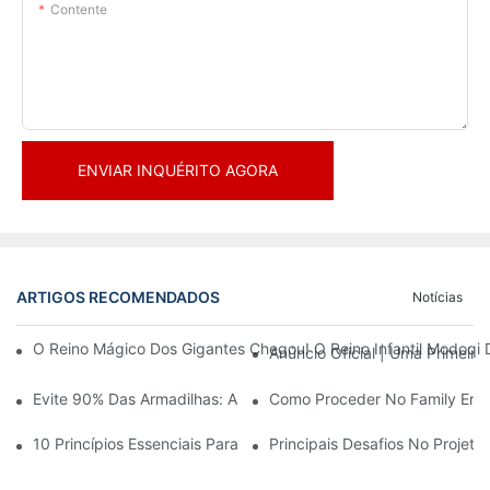
Contente
ENVIAR INQUÉRITO AGORA
ARTIGOS RECOMENDADOS
Notícias
O Reino Mágico Dos Gigantes Chegou! O Reino Infantil Modoqi
Anúncio Oficial | Uma Primeir
Evite 90% Das Armadilhas: Ao Investir Em Um Centro Esportivo 
Como Proceder No Family Ente
10 Princípios Essenciais Para O Sucesso No Design De Parques
Principais Desafios No Projet