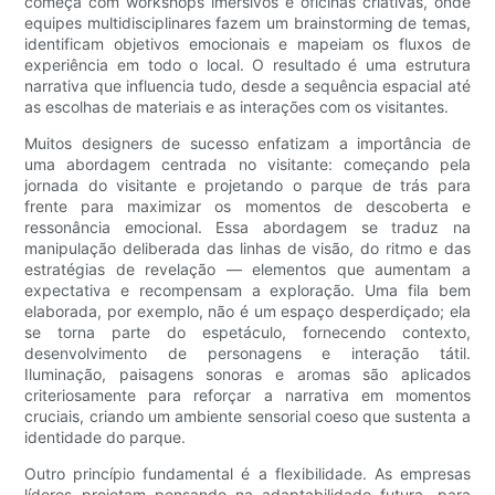
começa com workshops imersivos e oficinas criativas, onde
equipes multidisciplinares fazem um brainstorming de temas,
identificam objetivos emocionais e mapeiam os fluxos de
experiência em todo o local. O resultado é uma estrutura
narrativa que influencia tudo, desde a sequência espacial até
as escolhas de materiais e as interações com os visitantes.
Muitos designers de sucesso enfatizam a importância de
uma abordagem centrada no visitante: começando pela
jornada do visitante e projetando o parque de trás para
frente para maximizar os momentos de descoberta e
ressonância emocional. Essa abordagem se traduz na
manipulação deliberada das linhas de visão, do ritmo e das
estratégias de revelação — elementos que aumentam a
expectativa e recompensam a exploração. Uma fila bem
elaborada, por exemplo, não é um espaço desperdiçado; ela
se torna parte do espetáculo, fornecendo contexto,
desenvolvimento de personagens e interação tátil.
Iluminação, paisagens sonoras e aromas são aplicados
criteriosamente para reforçar a narrativa em momentos
cruciais, criando um ambiente sensorial coeso que sustenta a
identidade do parque.
Outro princípio fundamental é a flexibilidade. As empresas
líderes projetam pensando na adaptabilidade futura, para