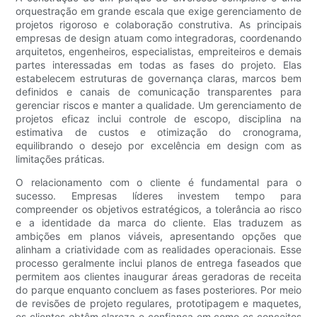
orquestração em grande escala que exige gerenciamento de
projetos rigoroso e colaboração construtiva. As principais
empresas de design atuam como integradoras, coordenando
arquitetos, engenheiros, especialistas, empreiteiros e demais
partes interessadas em todas as fases do projeto. Elas
estabelecem estruturas de governança claras, marcos bem
definidos e canais de comunicação transparentes para
gerenciar riscos e manter a qualidade. Um gerenciamento de
projetos eficaz inclui controle de escopo, disciplina na
estimativa de custos e otimização do cronograma,
equilibrando o desejo por excelência em design com as
limitações práticas.
O relacionamento com o cliente é fundamental para o
sucesso. Empresas líderes investem tempo para
compreender os objetivos estratégicos, a tolerância ao risco
e a identidade da marca do cliente. Elas traduzem as
ambições em planos viáveis, apresentando opções que
alinham a criatividade com as realidades operacionais. Esse
processo geralmente inclui planos de entrega faseados que
permitem aos clientes inaugurar áreas geradoras de receita
do parque enquanto concluem as fases posteriores. Por meio
de revisões de projeto regulares, prototipagem e maquetes,
os clientes obtêm clareza e confiança em como os conceitos