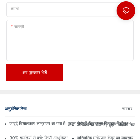
कंपनी
सामग्री
अब पूछताछ भेजें
अनुशंसित लेख
समाचार
जादुई विशालकाय साम्राज्य आ गया है! वुहान मोदोकी चिल्ड्रन्स किंगडम में तीन मंजिलों
आधिकारिक घोषणा | वुहान मोदोकी चिल्ड्
90% गलतियों से बचें: किसी आधुनिक खेल केंद्र में निवेश करते समय, योजना और ड
पारिवारिक मनोरंजन केंद्र का व्यवसाय कैसे