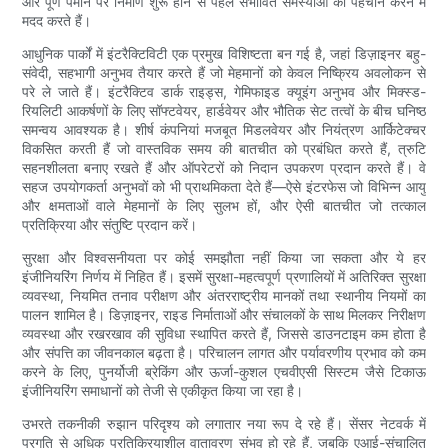
और पूर्ण पैमाने पर निर्माण शुरू होने से पहले संभावित समस्याओं की पहचान करने में
मदद करते हैं।
आधुनिक पार्कों में इंटरैक्टिविटी एक प्रमुख विशिष्टता बन गई है, जहां डिज़ाइनर बहु-
संवेदी, सहभागी अनुभव तैयार करते हैं जो मेहमानों को केवल निष्क्रिय अवलोकन से
परे ले जाते हैं। इंटरैक्टिव डार्क राइड्स, गेमिफाइड क्यूइंग अनुभव और मिक्स्ड-
रियलिटी आकर्षणों के लिए सॉफ्टवेयर, हार्डवेयर और भौतिक सेट तत्वों के बीच घनिष्ठ
समन्वय आवश्यक है। शीर्ष कंपनियां मजबूत मिडलवेयर और नियंत्रण आर्किटेक्चर
विकसित करती हैं जो वास्तविक समय की बातचीत को प्रबंधित करते हैं, त्रुटि
सहनशीलता बनाए रखते हैं और ऑपरेटरों को निदान उपकरण प्रदान करते हैं। वे
सहज उपयोगकर्ता अनुभवों को भी प्राथमिकता देते हैं—ऐसे इंटरफेस जो विभिन्न आयु
और क्षमताओं वाले मेहमानों के लिए सुलभ हों, और ऐसी बातचीत जो तत्काल
प्रतिक्रिया और संतुष्टि प्रदान करें।
सुरक्षा और विश्वसनीयता पर कोई समझौता नहीं किया जा सकता और ये हर
इंजीनियरिंग निर्णय में निहित हैं। इसमें सुरक्षा-महत्वपूर्ण प्रणालियों में अतिरिक्त सुरक्षा
व्यवस्था, नियमित तनाव परीक्षण और अंतरराष्ट्रीय मानकों तथा स्थानीय नियमों का
पालन शामिल है। डिज़ाइनर, राइड निर्माताओं और संचालकों के साथ मिलकर निरीक्षण
व्यवस्था और रखरखाव की सुविधा स्थापित करते हैं, जिससे डाउनटाइम कम होता है
और संपत्ति का जीवनकाल बढ़ता है। परिचालन लागत और पर्यावरणीय प्रभाव को कम
करने के लिए, पुनर्योजी ब्रेकिंग और ऊर्जा-कुशल एचवीएसी सिस्टम जैसे टिकाऊ
इंजीनियरिंग समाधानों को तेजी से एकीकृत किया जा रहा है।
उभरते तकनीकी रुझान परिदृश्य को लगातार नया रूप दे रहे हैं। सेंसर नेटवर्क में
प्रगति से अधिक प्रतिक्रियाशील वातावरण संभव हो रहे हैं, जबकि एआई-संचालित